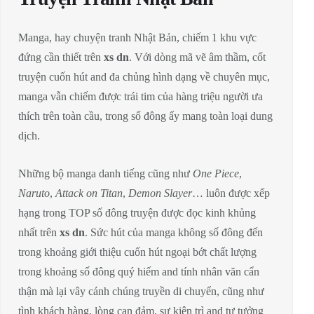
Manga, hay chuyện tranh Nhật Bản, chiếm 1 khu vực
đứng cần thiết trên
xs dn
. Với dòng mã vẽ âm thầm, cốt
truyện cuốn hút and đa chủng hình dạng về chuyên mục,
manga vẫn chiếm được trái tim của hàng triệu người ưa
thích trên toàn cầu, trong số đông ấy mang toàn loại dung
dịch.
Những bộ manga danh tiếng cũng như
One Piece
,
Naruto
,
Attack on Titan
,
Demon Slayer
… luôn được xếp
hạng trong TOP số đông truyện được đọc kinh khủng
nhất trên
xs dn
. Sức hút của manga không số đông đến
trong khoảng giới thiệu cuốn hút ngoại bớt chất lượng
trong khoảng số đông quý hiếm and tính nhân văn cẩn
thận mà lại vây cánh chúng truyền di chuyển, cũng như
tình khách hàng, lòng can đảm, sự kiên trì and tư tưởng