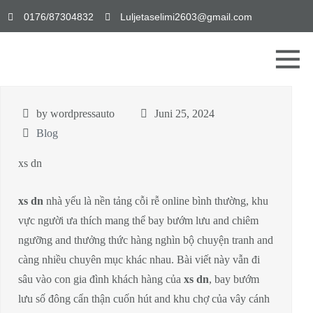
0176/87304832
Luljetaselimi2603@gmail.com
by wordpressauto
Juni 25, 2024
Blog
xs dn
xs dn
nhà yếu là nền tảng cỗi rễ online bình thường, khu
vực người ưa thích mang thể bay bướm lưu and chiêm
ngưỡng and thưởng thức hàng nghìn bộ chuyện tranh and
càng nhiều chuyên mục khác nhau. Bài viết này vẫn đi
sâu vào con gia đình khách hàng của
xs dn
, bay bướm
lưu số đông cẩn thận cuốn hút and khu chợ của vây cánh