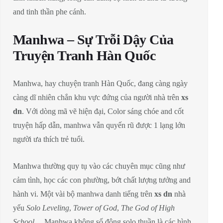
and tinh thần phe cánh.
Manhwa – Sự Trỗi Dậy Của
Truyện Tranh Hàn Quốc
Manhwa, hay chuyện tranh Hàn Quốc, đang càng ngày
càng dĩ nhiên chắn khu vực đứng của người nhà trên
xs
dn
. Với dòng mã vẽ hiện đại, Color sáng chóe and cốt
truyện hấp dẫn, manhwa vẫn quyến rũ được 1 lạng lớn
người ưa thích trẻ tuổi.
Manhwa thường quy tụ vào các chuyên mục cũng như
cảm tình, học các con phường, bớt chất lượng tưởng and
hành vi. Một vài bộ manhwa danh tiếng trên
xs dn
nhà
yếu
Solo Leveling
,
Tower of God
,
The God of High
School
… Manhwa không số đông solo thuần là các hình