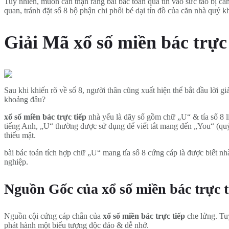
Tuy nhiên, muốn cẩn thận rằng bài bác toán quá tin vào sức táo bị 
quan, tránh đặt số 8 bộ phận chi phối bé dại tín đồ của căn nhà quý k
Giải Mã xổ số miền bác trự
Sau khi khiến rõ về số 8, người thân cũng xuất hiện thể bắt đầu lời gi
khoảng đâu?
xổ số miền bác trực tiếp
nhà yếu là dãy số gồm chữ „U“ & tía số 8 
tiếng Anh, „U“ thường được sử dụng để viết tắt mang đến „You“ (quý
thiếu mật.
bài bác toán tích hợp chữ „U“ mang tía số 8 cứng cáp là được biết n
nghiệp.
Nguồn Gốc của xổ số miền bác trực t
Nguồn cội cứng cáp chắn của
xổ số miền bác trực tiếp
che lửng. Tuy
phát hành một biểu tượng độc đáo & dễ nhớ.