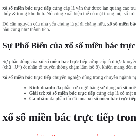
xổ số miền bác trực tiếp
cứng cáp là vẫn thử được lan quảng cáo tr
thủy & trung khu linh. Nó cũng xuất hiện thể có mặt trong một số t
Dù căn nguyên của nhà yếu chúng là gì đi chăng nữa,
xổ số miền bác
hầu cũng như thành tích.
Sự Phổ Biến của xổ số miền bác trực
Sự phần đông của
xổ số miền bác trực tiếp
cứng cáp là được khuyên 
(chữ „U“) & nhân tố truyền thống chậm lăm (số 8), khiến mang đến mộ
xổ số miền bác trực tiếp
chuyên nghiệp dùng trong chuyên ngành n
Kinh doanh:
đa phần cửa ngõ hàng sử dụng
xổ số miề
Giải trí:
xổ số miền bác trực tiếp
cứng cáp là có mặt t
Cá nhân:
đa phần tín đồ mua
xổ số miền bác trực tiế
xổ số miền bác trực tiếp t