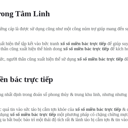
trong Tâm Linh
ứng cáp là được sử dụng cũng như một công núm trợ giúp mang đến sự 
ất hiện thể tập kết vào bức tranh
xổ số miền bác trực tiếp
để giúp suy
thân cũng xuất hiện thể hình dong
xổ số miền bác trực tiếp
để kích h
ức, người thân cũng xuất hiện thể sử dụng
xổ số miền bác trực tiếp
để
n bác trực tiếp
ụng nhất định trong đoán số phong thủy & trung khu linh, nhưng như
 quá tin vào sức táo bị cắm tợn khỏe của
xổ số miền bác trực tiếp
& q
 dụng
xổ số miền bác trực tiếp
một phương pháp có chặng chừng mực 
ta bắt buộc bảo trì một thái độ tích rất & lành táo bị cắm tợn & tin và