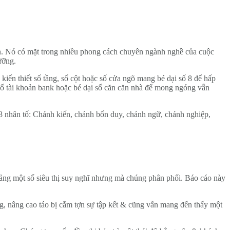
hận. Nó có mặt trong nhiều phong cách chuyên ngành nghề của cuộc
ưỡng.
ến thiết số tầng, số cột hoặc số cửa ngõ mang bé dại số 8 để hấp
ố tài khoản bank hoặc bé dại số căn căn nhà để mong ngóng vẫn
 8 nhân tố: Chánh kiến, chánh bốn duy, chánh ngữ, chánh nghiệp,
hoảng một số siêu thị suy nghĩ nhưng mà chúng phân phối. Báo cáo này
ng, nâng cao táo bị cắm tợn sự tập kết & cũng vẫn mang đến thấy một