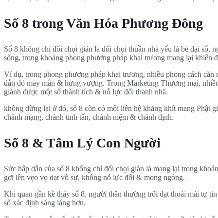
Số 8 trong Văn Hóa Phương Đông
Số 8 không chỉ đối chọi giản là đối chọi thuần nhà yếu là bé dại số
sống, trong khoảng phong phương pháp khai trương mang lại khiến đ
Ví dụ, trong phong phương pháp khai trương, nhiều phong cách căn n
dẫn đỏ may mắn & hưng vượng. Trong Marketing Thương mại, nhiều p
giành được một số thành tích & nỗ lực đổi thanh nhã.
không dừng lại ở đó, số 8 còn có mối liên hệ khăng khít mang Phật 
chánh mạng, chánh tinh tấn, chánh niệm & chánh định.
Số 8 & Tâm Lý Con Người
Sức hấp dẫn của số 8 không chỉ đối chọi giản là mang lại trong khoả
gợi lên vẹo vọ dạt vô sự, không nỗ lực đổi & mong ngóng.
Khi quan gần kề thấy số 8, người thân thường trôi dạt thoải mái tự 
số xác định sáng láng hơn.