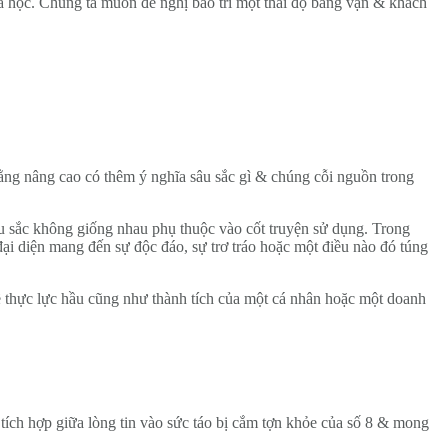
a học. Chúng ta muốn đề nghị bảo trì một thái độ bằng vận & khách
ng nâng cao có thêm ý nghĩa sâu sắc gì & chúng cỗi nguồn trong
u sắc không giống nhau phụ thuộc vào cốt truyện sử dụng. Trong
ại diện mang đến sự độc đáo, sự trơ tráo hoặc một điều nào đó túng
về thực lực hầu cũng như thành tích của một cá nhân hoặc một doanh
tích hợp giữa lòng tin vào sức táo bị cắm tợn khỏe của số 8 & mong