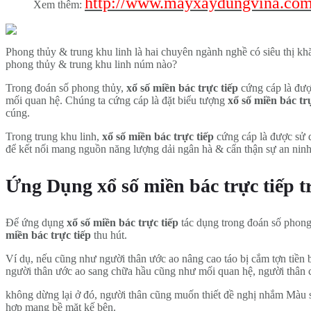
http://www.mayxaydungvina.co
Xem thêm:
Phong thủy & trung khu linh là hai chuyên ngành nghề có siêu thị kh
phong thủy & trung khu linh núm nào?
Trong đoán số phong thủy,
xổ số miền bác trực tiếp
cứng cáp là đượ
mối quan hệ. Chúng ta cứng cáp là đặt biểu tượng
xổ số miền bác tr
cúng.
Trong trung khu linh,
xổ số miền bác trực tiếp
cứng cáp là được sử d
để kết nối mang nguồn năng lượng dải ngân hà & cẩn thận sự an ninh 
Ứng Dụng xổ số miền bác trực tiếp 
Để ứng dụng
xổ số miền bác trực tiếp
tác dụng trong đoán số phong
miền bác trực tiếp
thu hút.
Ví dụ, nếu cũng như người thân ước ao nâng cao táo bị cắm tợn tiền 
người thân ước ao sang chữa hầu cũng như mối quan hệ, người thân c
không dừng lại ở đó, người thân cũng muốn thiết đề nghị nhắm Màu s
hợp mang bề mặt kế bên.