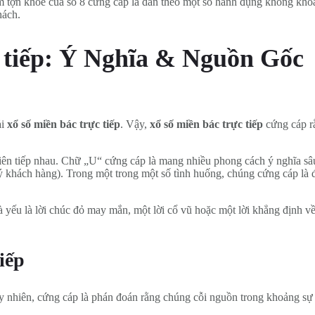
cắm tợn khỏe của số 8 cứng cáp là dẫn theo một số hành đụng không kho
hách.
c tiếp: Ý Nghĩa & Nguồn Gốc
ải
xổ số miền bác trực tiếp
. Vậy,
xổ số miền bác trực tiếp
cứng cáp rằ
liên tiếp nhau. Chữ „U“ cứng cáp là mang nhiều phong cách ý nghĩa sâ
 khách hàng). Trong một trong một số tình huống, chúng cứng cáp là đ
hà yếu là lời chúc đỏ may mắn, một lời cổ vũ hoặc một lời khẳng định 
iếp
 nhiên, cứng cáp là phán đoán rằng chúng cỗi nguồn trong khoảng sự 