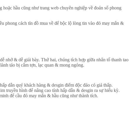
ờng hoặc hầu cũng như trang web chuyên nghiệp về đoán số phong
u phong cách tín đồ mua về để bộc lộ lòng tin vào đỏ may mắn &
ễ nhớ & dễ giải bày. Thứ hai, chúng tích hợp giữa nhân tố thanh tao
 lành táo bị cắm tợn, lạc quan & mong ngóng.
 hấp dẫn quý khách hàng & desgin điểm độc đáo có giá thấp.
m truyền hình để nâng cao tính hấp dẫn & desgin ra sự hiếu kỳ.
g minh để cầu đỏ may mắn & hầu cũng như thành tích.