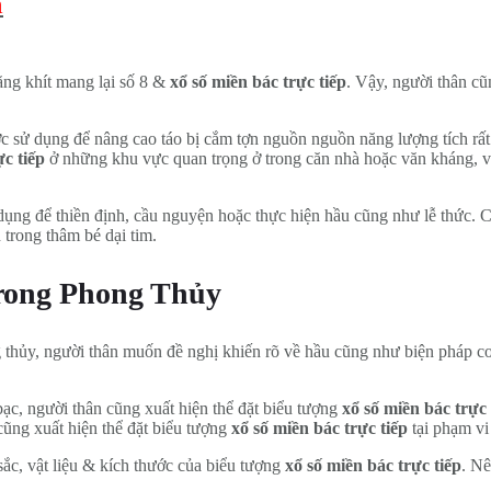
m
ăng khít mang lại số 8 &
xổ số miền bác trực tiếp
. Vậy, người thân c
c sử dụng để nâng cao táo bị cắm tợn nguồn nguồn năng lượng tích rất
ực tiếp
ở những khu vực quan trọng ở trong căn nhà hoặc văn kháng, v
ụng để thiền định, cầu nguyện hoặc thực hiện hầu cũng như lễ thức. C
trong thâm bé dại tim.
trong Phong Thủy
 thủy, người thân muốn đề nghị khiến rõ về hầu cũng như biện pháp c
bạc, người thân cũng xuất hiện thể đặt biểu tượng
xổ số miền bác trực 
ũng xuất hiện thể đặt biểu tượng
xổ số miền bác trực tiếp
tại phạm vi
ắc, vật liệu & kích thước của biểu tượng
xổ số miền bác trực tiếp
. Nê