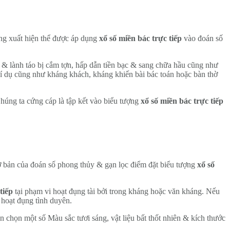
ũng xuất hiện thể được áp dụng
xổ số miền bác trực tiếp
vào đoán số
 & lành táo bị cắm tợn, hấp dẫn tiền bạc & sang chữa hầu cũng như
í dụ cũng như kháng khách, kháng khiến bài bác toán hoặc bàn thờ
húng ta cứng cáp là tập kết vào biểu tượng
xổ số miền bác trực tiếp
ơ bản của đoán số phong thủy & gạn lọc điểm đặt biểu tượng
xổ số
tiếp
tại phạm vi hoạt đụng tài bởi trong kháng hoặc văn kháng. Nếu
 hoạt đụng tình duyên.
n chọn một số Màu sắc tươi sáng, vật liệu bất thốt nhiên & kích thước