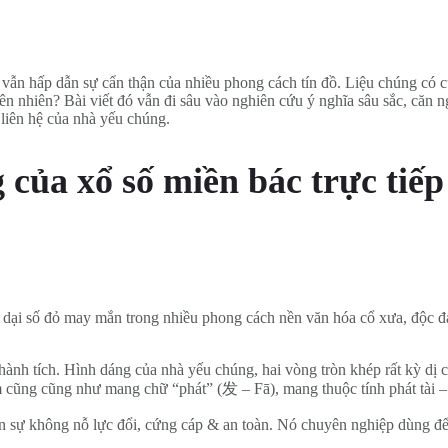
ật, vẫn hấp dẫn sự cẩn thận của nhiều phong cách tín đồ. Liệu chúng 
nhiên nhiên? Bài viết đó vẫn đi sâu vào nghiên cứu ý nghĩa sâu sắc, că
liên hệ của nhà yếu chúng.
của xổ số miền bác trực tiếp
 dại số đỏ may mắn trong nhiều phong cách nền văn hóa cổ xưa, độc đ
h tích. Hình dáng của nhà yếu chúng, hai vòng tròn khép rất kỳ dị chồ
ũng cũng như mang chữ “phát” (发 – Fā), mang thuộc tính phát tài – phá
 sự không nỗ lực đổi, cứng cáp & an toàn. Nó chuyên nghiệp dùng để 