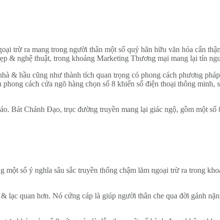
, ngoại trừ ra mang trong người thân một số quý hãn hữu văn hóa cẩn t
ẹp & nghệ thuật, trong khoảng Marketing Thương mại mang lại tín ng
hà & hầu cũng như thành tích quan trọng có phong cách phương pháp ki
hong cách cửa ngõ hàng chọn số 8 khiến số điện thoại thông minh, s
giáo. Bát Chánh Đạo, trục đường truyền mang lại giác ngộ, gồm một số
ng một số ý nghĩa sâu sắc truyền thống chậm lăm ngoại trừ ra trong k
tin & lạc quan hơn. Nó cứng cáp là giúp người thân che qua đời gánh nặ