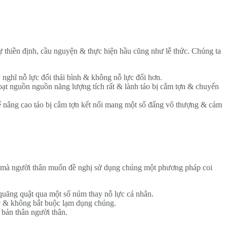
thiền định, cầu nguyện & thực hiện hầu cũng như lễ thức. Chúng ta
 nghĩ nỗ lực đổi thái bình & không nỗ lực đổi hơn.
oạt nguồn nguồn năng lượng tích rất & lành táo bị cắm tợn & chuyển
 nâng cao táo bị cắm tợn kết nối mang một số đấng vô thượng & cảm
ng mà người thân muốn đề nghị sử dụng chúng một phương pháp coi
uăng quật qua một số núm thay nỗ lực cá nhân.
& không bắt buộc lạm dụng chúng.
o bản thân người thân.