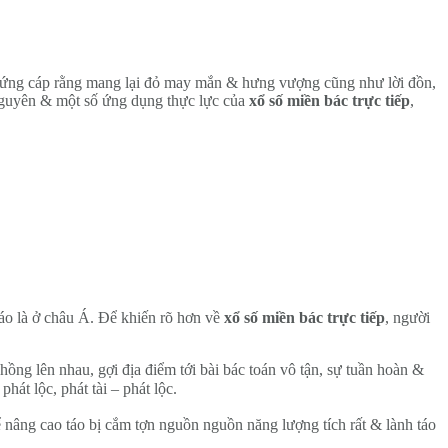
có cứng cáp rằng mang lại đỏ may mắn & hưng vượng cũng như lời đồn,
n nguyên & một số ứng dụng thực lực của
xổ số miền bác trực tiếp
,
áo là ở châu Á. Để khiến rõ hơn về
xổ số miền bác trực tiếp
, người
ng lên nhau, gợi địa điểm tới bài bác toán vô tận, sự tuần hoàn &
t lộc, phát tài – phát lộc.
nâng cao táo bị cắm tợn nguồn nguồn năng lượng tích rất & lành táo