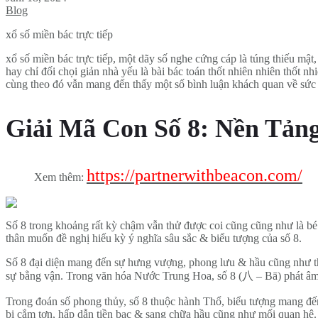
Blog
xổ số miền bác trực tiếp
xổ số miền bác trực tiếp, một dãy số nghe cứng cáp là túng thiếu m
hay chỉ đối chọi giản nhà yếu là bài bác toán thốt nhiên nhiên thốt 
cùng theo đó vẫn mang đến thấy một số bình luận khách quan về sức 
Giải Mã Con Số 8: Nền Tảng 
https://partnerwithbeacon.com/
Xem thêm:
Số 8 trong khoảng rất kỳ chậm vẫn thử được coi cũng cũng như là bé
thân muốn đề nghị hiếu kỳ ý nghĩa sâu sắc & biểu tượng của số 8.
Số 8 đại diện mang đến sự hưng vượng, phong lưu & hầu cũng như thàn
sự bằng vận. Trong văn hóa Nước Trung Hoa, số 8 (八 – Bā) phát âm c
Trong đoán số phong thủy, số 8 thuộc hành Thổ, biểu tượng mang đến
bị cắm tợn, hấp dẫn tiền bạc & sang chữa hầu cũng như mối quan hệ.