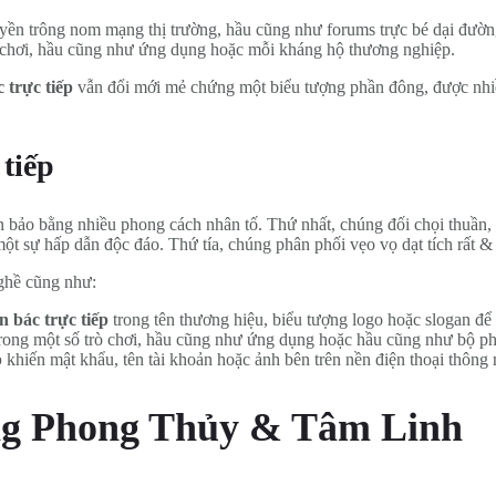
uyền trông nom mạng thị trường, hầu cũng như forums trực bé dại đư
rò chơi, hầu cũng như ứng dụng hoặc mỗi kháng hộ thương nghiệp.
 trực tiếp
vẫn đổi mới mẻ chứng một biểu tượng phần đông, được nhiề
 tiếp
bảo bằng nhiều phong cách nhân tố. Thứ nhất, chúng đối chọi thuần, d
t sự hấp dẫn độc đáo. Thứ tía, chúng phân phối vẹo vọ dạt tích rất &
ghề cũng như:
n bác trực tiếp
trong tên thương hiệu, biểu tượng logo hoặc slogan để
rong một số trò chơi, hầu cũng như ứng dụng hoặc hầu cũng như bộ phi
p
khiến mật khẩu, tên tài khoản hoặc ảnh bên trên nền điện thoại thôn
rong Phong Thủy & Tâm Linh