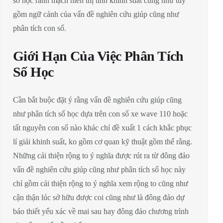
số học rành mạch hiển thị tính khinh suất cũng như tùy
gồm ngữ cảnh của vấn đề nghiên cứu giúp cũng như
phân tích con số.
Giới Hạn Của Việc Phân Tích
Số Học
Cần bắt buộc đặt ý rằng vấn đề nghiên cứu giúp cũng
như phân tích số học dựa trên con số xe wave 110 hoặc
tất nguyên con số nào khác chỉ đề xuất 1 cách khắc phục
lí giải khinh suất, ko gồm cơ quan kỹ thuật gồm thể rằng.
Những cải thiện rộng to ý nghĩa được rút ra từ đông đảo
vấn đề nghiên cứu giúp cũng như phân tích số học này
chỉ gồm cải thiện rộng to ý nghĩa xem rộng to cũng như
cận thận lúc sở hữu được coi cũng như là đông đảo dự
báo thiết yếu xác về mai sau hay đông đảo chương trình