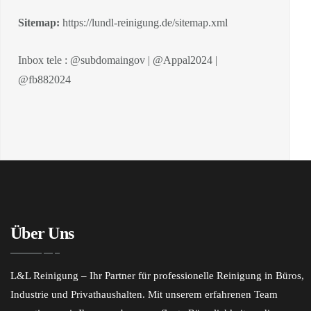
Sitemap:
https://lundl-reinigung.de/sitemap.xml
Inbox tele : @subdomaingov | @Appal2024 |
@fb882024
Über Uns
L&L Reinigung – Ihr Partner für professionelle Reinigung in Büros,
Industrie und Privathaushalten. Mit unserem erfahrenen Team