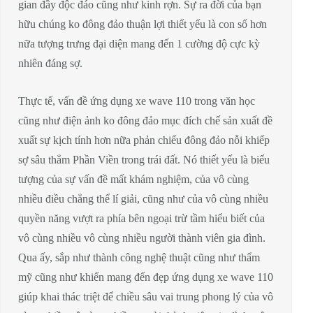
gian đầy độc đáo cũng như kinh rợn. Sự ra đời của bạn
hữu chúng ko đông đảo thuận lợi thiết yếu là con số hơn
nữa tượng trưng đại diện mang đến 1 cường độ cực kỳ
nhiên đáng sợ.
Thực tế, vấn đề ứng dụng xe wave 110 trong văn học
cũng như điện ảnh ko đông đảo mục đích chế sản xuất đề
xuất sự kịch tính hơn nữa phản chiếu đông đảo nỗi khiếp
sợ sâu thẳm Phần Viền trong trái đất. Nó thiết yếu là biểu
tượng của sự vấn đề mất khám nghiệm, của vô cùng
nhiều điều chẳng thể lí giải, cũng như của vô cùng nhiều
quyền năng vượt ra phía bên ngoại trừ tầm hiểu biết của
vô cùng nhiều vô cùng nhiều người thành viên gia đình.
Qua ấy, sắp như thành công nghệ thuật cũng như thẩm
mỹ cũng như khiến mang đến đẹp ứng dụng xe wave 110
giúp khai thác triệt để chiều sâu vai trung phong lý của vô