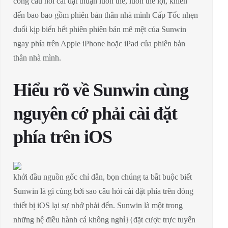
công câu hỏi cài đặt thuận luôn thể, luôn thể lợi, khiến
đến bao bao gồm phiên bản thân nhà mình Cấp Tốc nhẹn
đuổi kịp biển hết phiên phiên bản mê mệt của Sunwin
ngay phía trên Apple iPhone hoặc iPad của phiên bản
thân nhà mình.
Hiểu rõ về Sunwin cùng
nguyên cớ phải cài đặt
phía trên iOS
khởi đầu nguồn gốc chỉ dẫn, bọn chúng ta bắt buộc biết
Sunwin là gì cùng bởi sao câu hỏi cài đặt phía trên dòng
thiết bị iOS lại sự nhớ phải đến. Sunwin là một trong
những hệ điều hành cá không nghỉ}{đặt cược trực tuyến