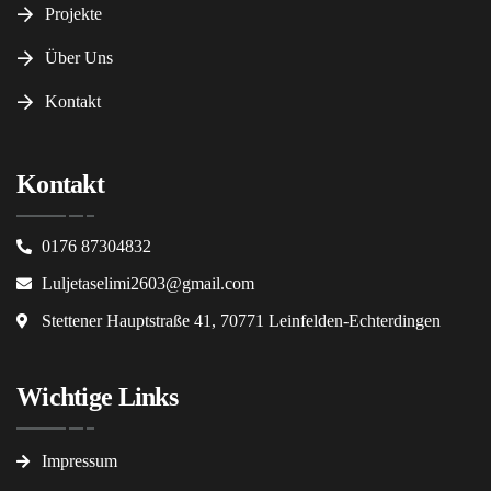
Projekte
Über Uns
Kontakt
Kontakt
0176 87304832
Luljetaselimi2603@gmail.com
Stettener Hauptstraße 41, 70771 Leinfelden-Echterdingen
Wichtige Links
Impressum