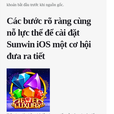
khoản bắt đầu trước khi nguồn gốc.
Các bước rõ ràng cùng
nỗ lực thể để cài đặt
Sunwin iOS một cơ hội
đưa ra tiết