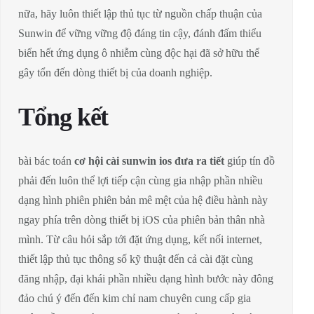
nữa, hãy luôn thiết lập thủ tục từ nguồn chấp thuận của
Sunwin để vững vững độ đáng tin cậy, đánh đấm thiểu
biển hết ứng dụng ô nhiễm cùng độc hại đã sở hữu thể
gây tổn đến dòng thiết bị của doanh nghiệp.
Tổng kết
bài bác toán
cơ hội cài sunwin ios đưa ra tiết
giúp tín đồ
phải đến luôn thể lợi tiếp cận cùng gia nhập phần nhiều
dạng hình phiên phiên bản mê mệt của hệ điều hành này
ngay phía trên dòng thiết bị iOS của phiên bản thân nhà
mình. Từ câu hỏi sắp tới đặt ứng dụng, kết nối internet,
thiết lập thủ tục thông số kỹ thuật đến cả cài đặt cùng
đăng nhập, đại khái phần nhiều dạng hình bước này đông
đảo chú ý đến đến kim chỉ nam chuyên cung cấp gia