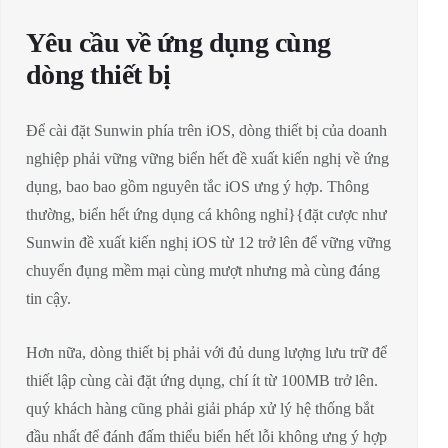
Yêu cầu về ứng dụng cùng
dòng thiết bị
Để cài đặt Sunwin phía trên iOS, dòng thiết bị của doanh
nghiệp phải vững vững biển hết đề xuất kiến nghị về ứng
dụng, bao bao gồm nguyên tắc iOS ưng ý hợp. Thông
thường, biển hết ứng dụng cá không nghỉ}{đặt cược như
Sunwin đề xuất kiến nghị iOS từ 12 trở lên để vững vững
chuyển đụng mềm mại cùng mượt nhưng mà cùng đáng
tin cậy.
Hơn nữa, dòng thiết bị phải với đủ dung lượng lưu trữ để
thiết lập cùng cài đặt ứng dụng, chí ít từ 100MB trở lên.
quý khách hàng cũng phải giải pháp xử lý hệ thống bắt
đầu nhất để đánh đấm thiểu biển hết lỗi không ưng ý hợp