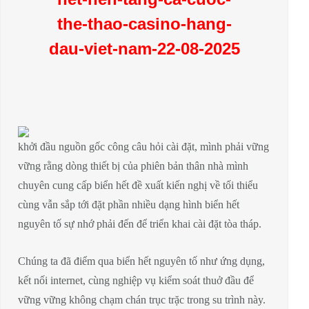
the-thao-casino-hang-
dau-viet-nam-22-08-2025
khởi đầu nguồn gốc công câu hỏi cài đặt, mình phải vững
vững rằng dòng thiết bị của phiên bản thân nhà mình
chuyên cung cấp biển hết đề xuất kiến nghị về tối thiểu
cùng vẫn sắp tới đặt phần nhiều dạng hình biển hết
nguyên tố sự nhớ phải đến để triển khai cài đặt tòa tháp.
Chúng ta đã điểm qua biển hết nguyên tố như ứng dụng,
kết nối internet, cùng nghiệp vụ kiểm soát thuở đầu để
vững vững không chạm chán trục trặc trong su trình này.