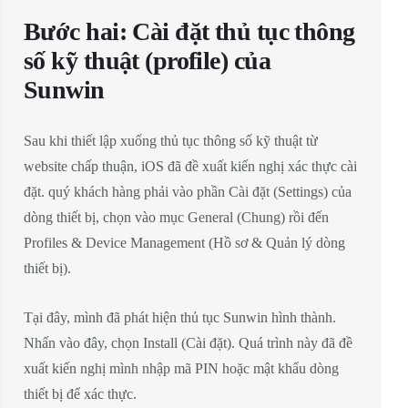
Bước hai: Cài đặt thủ tục thông
số kỹ thuật (profile) của
Sunwin
Sau khi thiết lập xuống thủ tục thông số kỹ thuật từ
website chấp thuận, iOS đã đề xuất kiến nghị xác thực cài
đặt. quý khách hàng phải vào phần Cài đặt (Settings) của
dòng thiết bị, chọn vào mục General (Chung) rồi đến
Profiles & Device Management (Hồ sơ & Quản lý dòng
thiết bị).
Tại đây, mình đã phát hiện thủ tục Sunwin hình thành.
Nhấn vào đây, chọn Install (Cài đặt). Quá trình này đã đề
xuất kiến nghị mình nhập mã PIN hoặc mật khẩu dòng
thiết bị để xác thực.