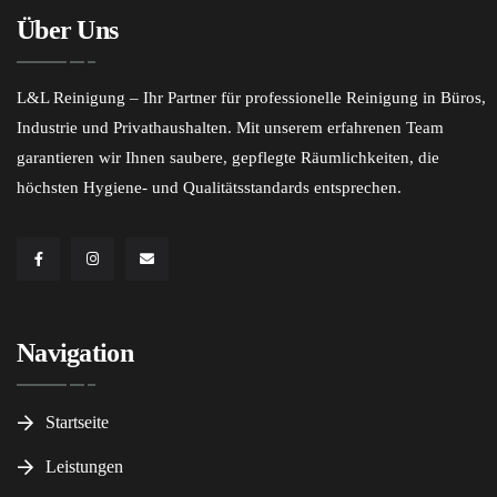
Über Uns
L&L Reinigung – Ihr Partner für professionelle Reinigung in Büros,
Industrie und Privathaushalten. Mit unserem erfahrenen Team
garantieren wir Ihnen saubere, gepflegte Räumlichkeiten, die
höchsten Hygiene- und Qualitätsstandards entsprechen.
Navigation
Startseite
Leistungen