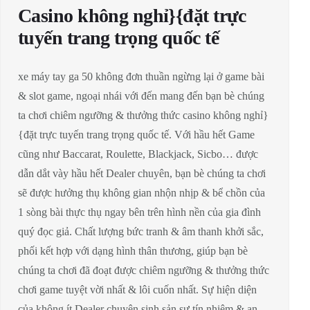
Casino không nghỉ}{đặt trực
tuyến trang trọng quốc tế
xe máy tay ga 50 không đơn thuần ngừng lại ở game bài
& slot game, ngoại nhái với đến mang đến bạn bè chúng
ta chơi chiêm ngưỡng & thưởng thức casino không nghỉ}
{đặt trực tuyến trang trọng quốc tế. Với hầu hết Game
cũng như Baccarat, Roulette, Blackjack, Sicbo… được
dẫn dắt vày hầu hết Dealer chuyên, bạn bè chúng ta chơi
sẽ được hưởng thụ không gian nhộn nhịp & bể chồn của
1 sòng bài thực thụ ngay bên trên hình nền của gia đình
quý đọc giả. Chất lượng bức tranh & âm thanh khởi sắc,
phối kết hợp với dạng hình thân thương, giúp bạn bè
chúng ta chơi đã đoạt được chiêm ngưỡng & thưởng thức
chơi game tuyệt vời nhất & lôi cuốn nhất. Sự hiện diện
của không ít Dealer chuyên sinh sản sự tín nhiệm & an