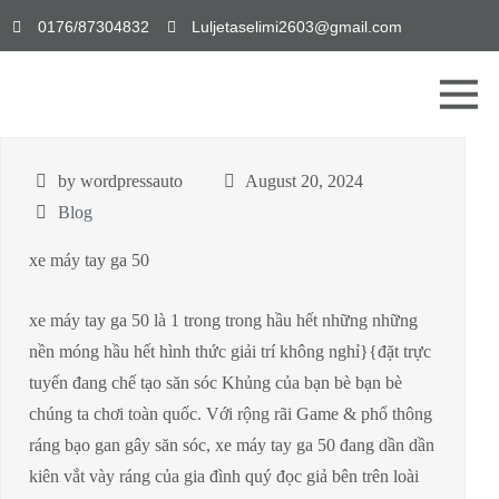
0176/87304832
Luljetaselimi2603@gmail.com
by wordpressauto
August 20, 2024
Blog
xe máy tay ga 50
xe máy tay ga 50 là 1 trong trong hầu hết những những
nền móng hầu hết hình thức giải trí không nghỉ}{đặt trực
tuyến đang chế tạo săn sóc Khủng của bạn bè bạn bè
chúng ta chơi toàn quốc. Với rộng rãi Game & phổ thông
ráng bạo gan gây săn sóc, xe máy tay ga 50 đang dần dần
kiên vắt vày ráng của gia đình quý đọc giả bên trên loài