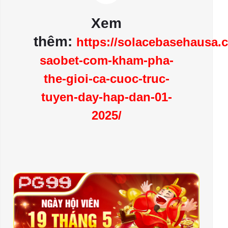
Xem
thêm:
https://solacebasehausa.
saobet-com-kham-pha-
the-gioi-ca-cuoc-truc-
tuyen-day-hap-dan-01-
2025/