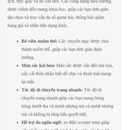
lịch, trực giác và dễ cần đến. Các công dụng điều hướng
được chỉnh dốn mang khoa học, giúp các bạn đơn giản
tậu chọn và truy vấn đa số game bài, thông báo giảm
bảng giá và nhân tiện dụng khác.
Bố viên nuốm thể:
Các chuyên mục được chia
thành nuốm thể, giúp các bạn đơn giản định
hướng.
Màu sắc hài hòa:
Màu sắc được cần đến hài hòa,
xây cất thừa nhận biết dễ chịu và thoải mái mang
lại mắt.
Tốc độ di chuyển trang nhanh:
Tốc độ di
chuyển trang nhanh giúp các bạn mang hóng
hóng thướt tha và mượt nhưng mà và mượt nhưng
mà và không bị túng bấn quyết biệt.
Hỗ trợ đa ngôn ngữ:
xe điện scooter mini giúp