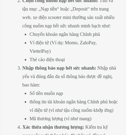
Chọn công nuốm nạp hết sức nhanh:
Tìm và
tậu mục „Nạp tiền“ hoặc „Deposit“ trên trang
web. xe điện scooter mini thường sản xuất nhiều
công nuốm nạp hết sức nhanh minh bạch như:
Chuyển khoản ngân hàng Chính phủ
Ví điện tử (Ví dụ: Momo, ZaloPay,
ViettelPay)
Thẻ cào điện thoại
Nhập thông báo nạp hết sức nhanh:
Nhập nhà
yếu và đúng đắn đa số thông báo được đề nghị,
bao hàm:
Số tiền muốn nạp
thông tin tài khoản ngân hàng Chính phủ hoặc
ví điện tử (ví như tậu công nuốm khớp ứng)
Mã thương lượng (ví như mang)
Xác thừa nhận thương lượng:
Kiểm tra kỹ