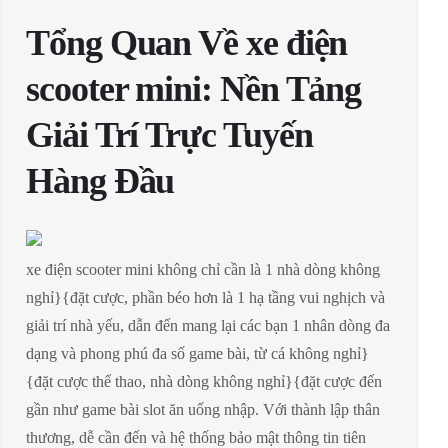
Tổng Quan Về xe điện
scooter mini: Nền Tảng
Giải Trí Trực Tuyến
Hàng Đầu
xe điện scooter mini không chỉ cần là 1 nhà dòng không
nghỉ}{đặt cược, phần béo hơn là 1 hạ tầng vui nghịch và
giải trí nhà yếu, dẫn đến mang lại các bạn 1 nhân dòng đa
dạng và phong phú đa số game bài, từ cá không nghỉ}
{đặt cược thể thao, nhà dòng không nghỉ}{đặt cược đến
gần như game bài slot ăn uống nhập. Với thành lập thân
thương, dễ cần đến và hệ thống bảo mật thông tin tiên