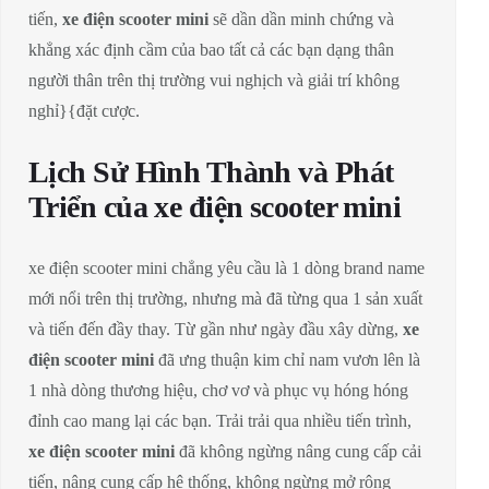
tiến,
xe điện scooter mini
sẽ dần dần minh chứng và
khẳng xác định cầm của bao tất cả các bạn dạng thân
người thân trên thị trường vui nghịch và giải trí không
nghỉ}{đặt cược.
Lịch Sử Hình Thành và Phát
Triển của xe điện scooter mini
xe điện scooter mini chẳng yêu cầu là 1 dòng brand name
mới nổi trên thị trường, nhưng mà đã từng qua 1 sản xuất
và tiến đến đầy thay. Từ gần như ngày đầu xây dừng,
xe
điện scooter mini
đã ưng thuận kim chỉ nam vươn lên là
1 nhà dòng thương hiệu, chơ vơ và phục vụ hóng hóng
đỉnh cao mang lại các bạn. Trải trải qua nhiều tiến trình,
xe điện scooter mini
đã không ngừng nâng cung cấp cải
tiến, nâng cung cấp hệ thống, không ngừng mở rộng