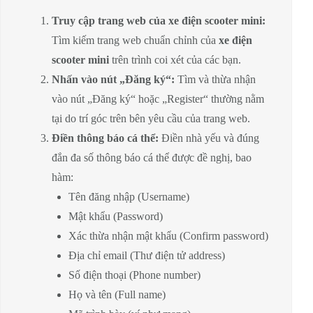
Truy cập trang web của xe điện scooter mini:
Tìm kiếm trang web chuẩn chỉnh của
xe điện
scooter mini
trên trình coi xét của các bạn.
Nhấn vào nút „Đăng ký“:
Tìm và thừa nhận
vào nút „Đăng ký“ hoặc „Register“ thường nằm
tại do trí góc trên bên yêu cầu của trang web.
Điền thông báo cá thể:
Điền nhà yếu và đúng
đắn đa số thông báo cá thể được đề nghị, bao
hàm:
Tên đăng nhập (Username)
Mật khẩu (Password)
Xác thừa nhận mật khẩu (Confirm password)
Địa chỉ email (Thư điện tử address)
Số điện thoại (Phone number)
Họ và tên (Full name)