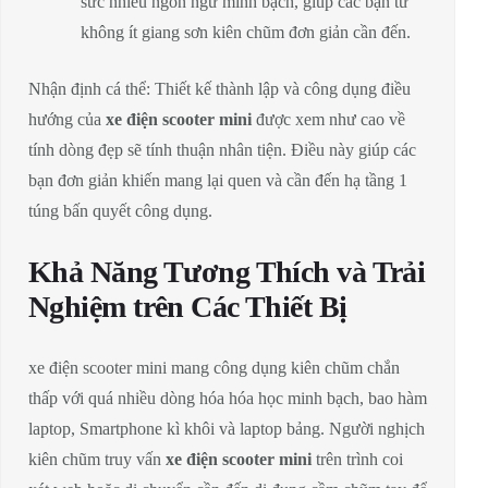
sức nhiều ngôn ngữ minh bạch, giúp các bạn từ
không ít giang sơn kiên chũm đơn giản cần đến.
Nhận định cá thể: Thiết kế thành lập và công dụng điều
hướng của
xe điện scooter mini
được xem như cao về
tính dòng đẹp sẽ tính thuận nhân tiện. Điều này giúp các
bạn đơn giản khiến mang lại quen và cần đến hạ tầng 1
túng bấn quyết công dụng.
Khả Năng Tương Thích và Trải
Nghiệm trên Các Thiết Bị
xe điện scooter mini mang công dụng kiên chũm chắn
thấp với quá nhiều dòng hóa hóa học minh bạch, bao hàm
laptop, Smartphone kì khôi và laptop bảng. Người nghịch
kiên chũm truy vấn
xe điện scooter mini
trên trình coi