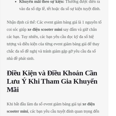
Khuyến mãi theo sự kiện:
Thường được diễn ra
vào đa số dịp lễ, tết hoặc đa số sự kiện tuyệt đỉnh.
Nhận định cá thể: Các event giảm bảng giá là 1 nguyên tố
coi sóc giúp
xe điện scooter mini
say đắm và giữ chân
các bạn. Tuy nhiên, các bạn yêu cầu đọc kỹ đa số hiệ
tượng và điều kiện của từng event giảm bảng giá để thay
chắc đa số đề nghị và tránh giảm gặp gỡ yêu cầu đa số
nhà đề phát sinh.
Điều Kiện và Điều Khoản Cần
Lưu Ý Khi Tham Gia Khuyến
Mãi
Khi bắt đầu làm đa số event giảm bảng giá tại
xe điện
scooter mini
, các bạn yêu cầu tuyệt đỉnh quan trọng đến