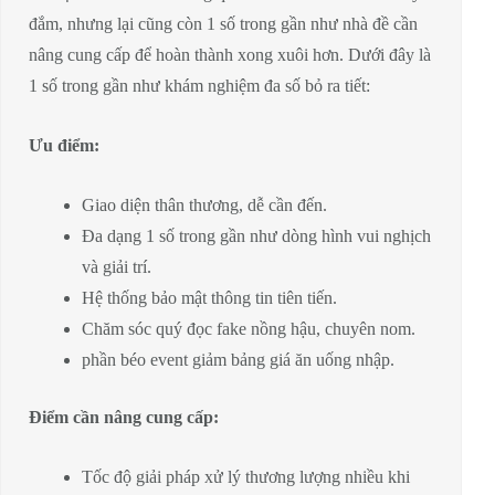
đắm, nhưng lại cũng còn 1 số trong gần như nhà đề cần
nâng cung cấp để hoàn thành xong xuôi hơn. Dưới đây là
1 số trong gần như khám nghiệm đa số bỏ ra tiết:
Ưu điểm:
Giao diện thân thương, dễ cần đến.
Đa dạng 1 số trong gần như dòng hình vui nghịch
và giải trí.
Hệ thống bảo mật thông tin tiên tiến.
Chăm sóc quý đọc fake nồng hậu, chuyên nom.
phần béo event giảm bảng giá ăn uống nhập.
Điểm cần nâng cung cấp:
Tốc độ giải pháp xử lý thương lượng nhiều khi