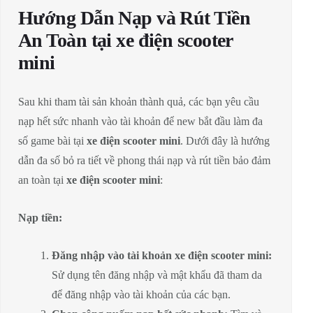
Hướng Dẫn Nạp và Rút Tiền
An Toàn tại xe điện scooter
mini
Sau khi tham tài sản khoản thành quả, các bạn yêu cầu
nạp hết sức nhanh vào tài khoản để new bắt đầu làm đa
số game bài tại
xe điện scooter mini
. Dưới đây là hướng
dẫn đa số bỏ ra tiết về phong thái nạp và rút tiền bảo đảm
an toàn tại
xe điện scooter mini
:
Nạp tiền:
Đăng nhập vào tài khoản xe điện scooter mini:
Sử dụng tên đăng nhập và mật khẩu đã tham da
để đăng nhập vào tài khoản của các bạn.