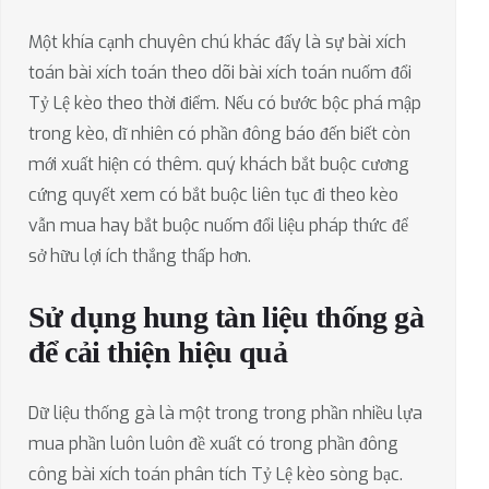
Một khía cạnh chuyên chú khác đấy là sự bài xích
toán bài xích toán theo dõi bài xích toán nuốm đổi
Tỷ Lệ kèo theo thời điểm. Nếu có bước bộc phá mập
trong kèo, dĩ nhiên có phần đông báo đến biết còn
mới xuất hiện có thêm. quý khách bắt buộc cương
cứng quyết xem có bắt buộc liên tục đi theo kèo
vẫn mua hay bắt buộc nuốm đổi liệu pháp thức để
sở hữu lợi ích thắng thấp hơn.
Sử dụng hung tàn liệu thống gà
để cải thiện hiệu quả
Dữ liệu thống gà là một trong trong phần nhiều lựa
mua phần luôn luôn đề xuất có trong phần đông
công bài xích toán phân tích Tỷ Lệ kèo sòng bạc.