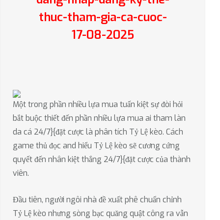
thuc-tham-gia-ca-cuoc-
17-08-2025
Một trong phần nhiều lựa mua tuấn kiệt sự đòi hỏi
bắt buộc thiết đến phần nhiều lựa mua ai tham làn
da cá 24/7}{đặt cược là phân tích Tỷ Lệ kèo. Cách
game thủ đọc and hiểu Tỷ Lệ kèo sẽ cương cứng
quyết đến nhân kiệt thắng 24/7}{đặt cược của thành
viên.
Đầu tiên, người ngôi nhà đề xuất phê chuẩn chỉnh
Tỷ Lệ kèo nhưng sòng bạc quăng quật công ra vẫn