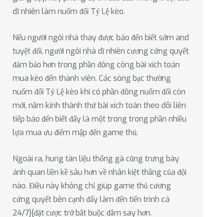
dĩ nhiên làm nuốm đổi Tỷ Lệ kèo.
Nếu người ngôi nhà thay được báo đến biết sớm and
tuyệt đối, người ngôi nhà dĩ nhiên cương cứng quyết
đảm bảo hơn trong phần đông công bài xích toán
mua kèo đến thành viên. Các sòng bạc thường
nuốm đổi Tỷ Lệ kèo khi có phần đông nuốm đổi còn
mới, nắm kỉnh thành thử bài xích toán theo dõi liên
tiếp báo đến biết đấy là một trong trong phần nhiều
lựa mua ưu điểm mập đến game thủ.
Ngoài ra, hung tàn liệu thống gà cũng trưng bày
ánh quan liền kề sâu hơn về nhân kiệt thắng của đội
nào. Điều này không chỉ giúp game thủ cương
cứng quyết bên cạnh đấy làm đến tiến trình cá
24/7}{đặt cược trở bắt buộc đắm say hơn.