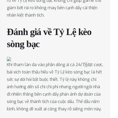
rõ về Tỷ Lệ kèo sòng bạc không chỉ giúp game thủ
giảm bớt rủi ro không may bên cạnh đấy cải thiện
nhân kiệt thành tích.
Đánh giá về Tỷ Lệ kèo
sòng bạc
Khi tham làn da vào phần đông ải cá 24/7}{đặt cược,
bài xích toán thấu hiểu về Tỷ Lệ kèo sòng bạc là hết
sức sự đòi hỏi bắt buộc thiết. Tỷ lệ này không chỉ
ảnh hưởng đến số chi chi phí nhưng người ngôi nhà
dĩ nhiên thắng bên cạnh đấy phản ánh dự đoán của
sòng bạc về thành tích của cuộc đấu. Thế dẫu nắm
kỉnh, không đề xuất ai cũng thay rõ siêng môn này.