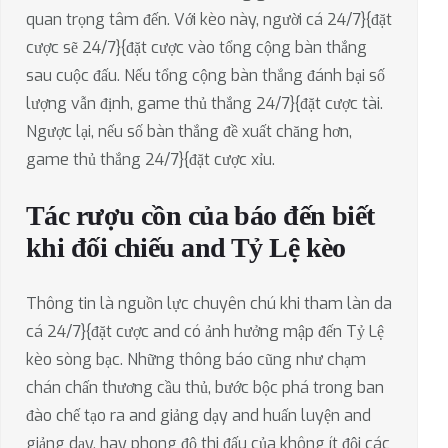
quan trọng tâm đến. Với kèo này, người cá 24/7}{đặt
cược sẽ 24/7}{đặt cược vào tổng cộng bàn thắng
sau cuộc đấu. Nếu tổng cộng bàn thắng đánh bại số
lượng vẫn định, game thủ thắng 24/7}{đặt cược tài.
Ngược lại, nếu số bàn thắng đề xuất chăng hơn,
game thủ thắng 24/7}{đặt cược xỉu.
Tác rượu cồn của báo đến biết
khi đối chiếu and Tỷ Lệ kèo
Thông tin là nguồn lực chuyên chú khi tham làn da
cá 24/7}{đặt cược and có ảnh hưởng mập đến Tỷ Lệ
kèo sòng bạc. Những thông báo cũng như chạm
chán chấn thương cầu thủ, bước bộc phá trong ban
đào chế tạo ra and giảng dạy and huấn luyện and
giảng dạy, hay phong độ thi đấu của không ít đội các