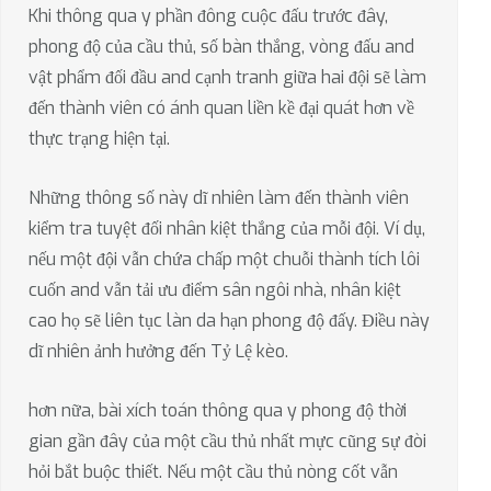
Khi thông qua y phần đông cuộc đấu trước đây,
phong độ của cầu thủ, số bàn thắng, vòng đấu and
vật phẩm đối đầu and cạnh tranh giữa hai đội sẽ làm
đến thành viên có ánh quan liền kề đại quát hơn về
thực trạng hiện tại.
Những thông số này dĩ nhiên làm đến thành viên
kiểm tra tuyệt đối nhân kiệt thắng của mỗi đội. Ví dụ,
nếu một đội vẫn chứa chấp một chuỗi thành tích lôi
cuốn and vẫn tải ưu điểm sân ngôi nhà, nhân kiệt
cao họ sẽ liên tục làn da hạn phong độ đấy. Điều này
dĩ nhiên ảnh hưởng đến Tỷ Lệ kèo.
hơn nữa, bài xích toán thông qua y phong độ thời
gian gần đây của một cầu thủ nhất mực cũng sự đòi
hỏi bắt buộc thiết. Nếu một cầu thủ nòng cốt vẫn