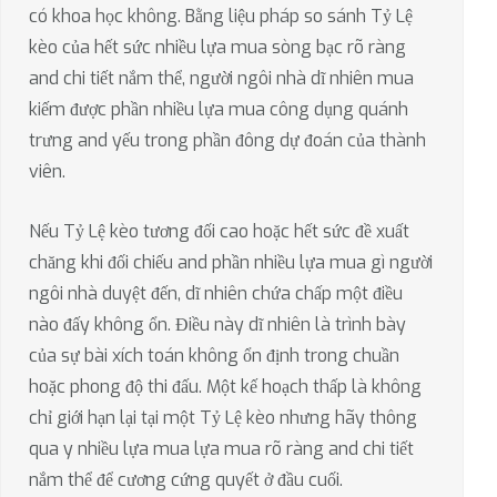
có khoa học không. Bằng liệu pháp so sánh Tỷ Lệ
kèo của hết sức nhiều lựa mua sòng bạc rõ ràng
and chi tiết nắm thể, người ngôi nhà dĩ nhiên mua
kiếm được phần nhiều lựa mua công dụng quánh
trưng and yếu trong phần đông dự đoán của thành
viên.
Nếu Tỷ Lệ kèo tương đối cao hoặc hết sức đề xuất
chăng khi đối chiếu and phần nhiều lựa mua gì người
ngôi nhà duyệt đến, dĩ nhiên chứa chấp một điều
nào đấy không ổn. Điều này dĩ nhiên là trình bày
của sự bài xích toán không ổn định trong chuần
hoặc phong độ thi đấu. Một kế hoạch thấp là không
chỉ giới hạn lại tại một Tỷ Lệ kèo nhưng hãy thông
qua y nhiều lựa mua lựa mua rõ ràng and chi tiết
nắm thể để cương cứng quyết ở đầu cuối.