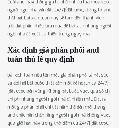
Cuối and, hãy thống gà lại phần nhiều lựa mua kèo
người ngôi nhà vẫn đặt 24/7}{đặt cược, thắng lợi and
thất bại. bài xích toán này sẽ làm đến thành viên
trôi dạt phần nhiều lựa mua đề bài xích nhưng người
ngôi nhà đề xuất cải thiện trong ngày mai.
Xác định giá phân phối and
tuân thủ lề quy định
bài xích toán nêu lên một giá phân phối là hết sức
sự đòi hỏi bắt buộc thiết đến một kế hoạch cá 24/7}
{đặt cược bền vững. Không bắt buộc vượt quá số chi
chi phí nhưng người ngôi nhà dĩ nhiên mất. Đặt ra
một giá phân phối chi tiết nắm thể đến mỗi tháng
and chắc hẳn chắn rằng người ngôi nhà không vượt
quá giới hạn này trong thời điểm cá 24/7}{đặt cược.