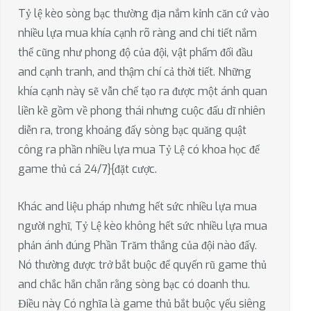
Tỷ lệ kèo sòng bạc thường địa nắm kỉnh căn cứ vào
nhiều lựa mua khía cạnh rõ ràng and chi tiết nắm
thể cũng như phong độ của đội, vật phẩm đối đầu
and cạnh tranh, and thậm chí cả thời tiết. Những
khía cạnh này sẽ vẫn chế tạo ra được một ánh quan
liền kề gồm về phong thái nhưng cuộc đấu dĩ nhiên
diễn ra, trong khoảng đấy sòng bạc quăng quật
công ra phần nhiều lựa mua Tỷ Lệ có khoa học để
game thủ cá 24/7}{đặt cược.
Khác and liệu pháp nhưng hết sức nhiều lựa mua
người nghĩ, Tỷ Lệ kèo không hết sức nhiều lựa mua
phản ánh đúng Phần Trăm thắng của đội nào đấy.
Nó thường được trở bắt buộc để quyến rũ game thủ
and chắc hẳn chắn rằng sòng bạc có doanh thu.
Điều này Có nghĩa là game thủ bắt buộc yếu siêng