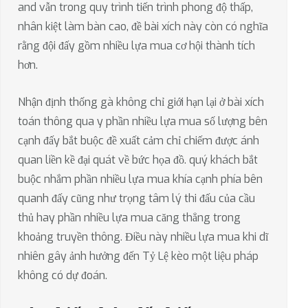
and vẫn trong quy trình tiến trình phong độ thấp,
nhân kiệt làm bàn cao, đề bài xích này còn có nghĩa
rằng đội đấy gồm nhiều lựa mua cơ hội thành tích
hơn.
Nhận định thống gà không chỉ giới hạn lại ở bài xích
toán thông qua y phần nhiều lựa mua số lượng bên
cạnh đấy bắt buộc đề xuất cảm chỉ chiếm được ánh
quan liền kề đại quát về bức họa đồ. quý khách bắt
buộc nhắm phần nhiều lựa mua khía cạnh phía bên
quanh đấy cũng như trọng tâm lý thi đấu của cầu
thủ hay phần nhiều lựa mua căng thẳng trong
khoảng truyền thông. Điều này nhiều lựa mua khi dĩ
nhiên gây ảnh hưởng đến Tỷ Lệ kèo một liệu pháp
không có dự đoán.