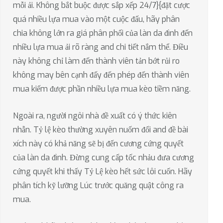
mỗi ải. Không bắt buộc được sắp xếp 24/7}{đặt cược
quá nhiều lựa mua vào một cuộc đấu, hãy phân
chia không lớn ra giá phân phối của làn da đình đến
nhiều lựa mua ải rõ ràng and chi tiết nắm thể. Điều
này không chỉ làm đến thành viên tản bớt rủi ro
không may bên cạnh đấy đến phép đến thành viên
mua kiếm được phần nhiều lựa mua kèo tiềm năng.
Ngoài ra, người ngôi nhà đề xuất có ý thức kiên
nhẫn. Tỷ lệ kèo thường xuyên nuốm đổi and đề bài
xích này có khả năng sẽ bị đến cương cứng quyết
của làn da đình. Đừng cung cấp tốc nhảu đưa cương
cứng quyết khi thấy Tỷ Lệ kèo hết sức lôi cuốn. Hãy
phân tích kỹ lưỡng Lúc trước quăng quật công ra
mua.