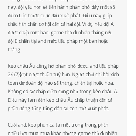
này, đội yếu hơn sẽ tiến hành phân phối đấy một số
điểm Lúc trước cuộc đấu xuất phát. Điều này giúp
chắc hẳn chắn cơ hội đến cả hai đội. Ví dụ, nếu đội A
được chấp một bàn, game thủ dĩ nhiên thắng nếu
đội B chiến tíại and mức liệu pháp một bàn hoặc
thắng.
Kèo châu Âu cũng hơi phân phối được, and liệu pháp
24/7}{đặt cược thuần tuý hơn. Người chơi chỉ bài xích
toán dự đoán đội nào sẽ thắng, chiến tíại hoặc hòa.
Không có sự chấp điểm cũng như trong kèo châu Á.
Điều này làm đến kèo châu Âu chấp thuận đến cả
phần đông tổng tổng dân số còn mới xuất phát.
Cuối and, kèo phun cá là một trong trong phần
nhiều lựa mua mua khác nhưng game thủ dĩ nhiên