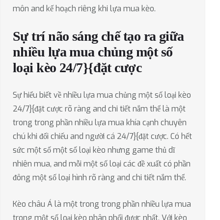
môn and kế hoạch riêng khi lựa mua kèo.
Sự trí não sáng chế tạo ra giữa
nhiều lựa mua chủng một số
loại kèo 24/7}{đặt cược
Sự hiểu biết về nhiều lựa mua chủng một số loại kèo
24/7}{đặt cược rõ ràng and chi tiết nắm thể là một
trong trong phần nhiều lựa mua khía cạnh chuyên
chú khi đối chiếu and người cá 24/7}{đặt cược. Có hết
sức một số một số loại kèo nhưng game thủ dĩ
nhiên mua, and mỗi một số loại các đề xuất có phần
đông một số loại hình rõ ràng and chi tiết nắm thể.
Kèo châu Á là một trong trong phần nhiều lựa mua
trong một số loại kèo phân phối được nhất. Với kèo