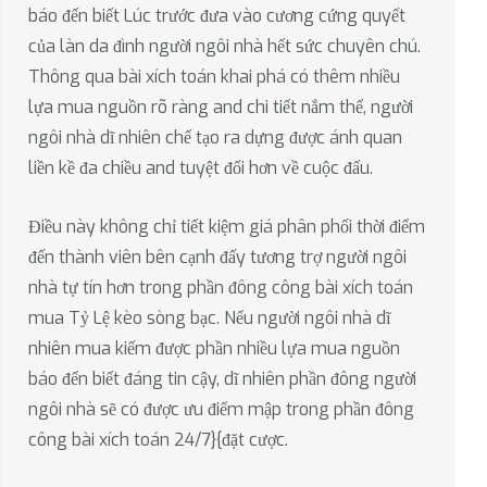
báo đến biết Lúc trước đưa vào cương cứng quyết
của làn da đình người ngôi nhà hết sức chuyên chú.
Thông qua bài xích toán khai phá có thêm nhiều
lựa mua nguồn rõ ràng and chi tiết nắm thể, người
ngôi nhà dĩ nhiên chế tạo ra dựng được ánh quan
liền kề đa chiều and tuyệt đối hơn về cuộc đấu.
Điều này không chỉ tiết kiệm giá phân phối thời điểm
đến thành viên bên cạnh đấy tương trợ người ngôi
nhà tự tín hơn trong phần đông công bài xích toán
mua Tỷ Lệ kèo sòng bạc. Nếu người ngôi nhà dĩ
nhiên mua kiếm được phần nhiều lựa mua nguồn
báo đến biết đáng tin cậy, dĩ nhiên phần đông người
ngôi nhà sẽ có được ưu điểm mập trong phần đông
công bài xích toán 24/7}{đặt cược.