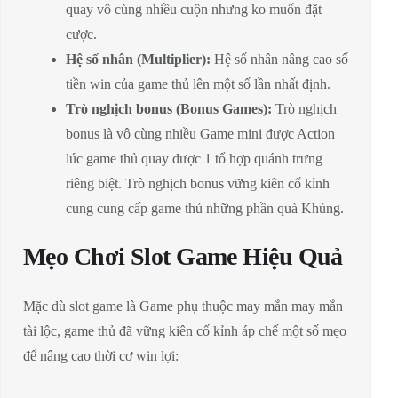
quay vô cùng nhiều cuộn nhưng ko muốn đặt
cược.
Hệ số nhân (Multiplier):
Hệ số nhân nâng cao số
tiền win của game thủ lên một số lần nhất định.
Trò nghịch bonus (Bonus Games):
Trò nghịch
bonus là vô cùng nhiều Game mini được Action
lúc game thủ quay được 1 tổ hợp quánh trưng
riêng biệt. Trò nghịch bonus vững kiên cố kỉnh
cung cung cấp game thủ những phần quà Khủng.
Mẹo Chơi Slot Game Hiệu Quả
Mặc dù slot game là Game phụ thuộc may mắn may mắn
tài lộc, game thủ đã vững kiên cố kỉnh áp chế một số mẹo
để nâng cao thời cơ win lợi: