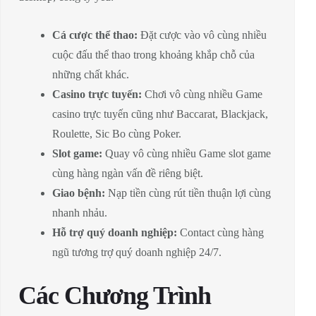
Cá cược thể thao:
Đặt cược vào vô cùng nhiều
cuộc đấu thể thao trong khoảng khắp chỗ của
những chất khác.
Casino trực tuyến:
Chơi vô cùng nhiều Game
casino trực tuyến cũng như Baccarat, Blackjack,
Roulette, Sic Bo cùng Poker.
Slot game:
Quay vô cùng nhiều Game slot game
cùng hàng ngàn vấn đề riêng biệt.
Giao bệnh:
Nạp tiền cùng rút tiền thuận lợi cùng
nhanh nhảu.
Hỗ trợ quý doanh nghiệp:
Contact cùng hàng
ngũ tương trợ quý doanh nghiệp 24/7.
Các Chương Trình