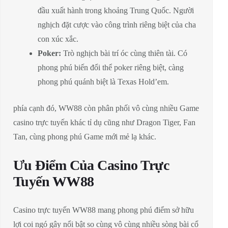
đầu xuất hành trong khoảng Trung Quốc. Người
nghịch đặt cược vào công trình riêng biệt của cha
con xúc xắc.
Poker:
Trò nghịch bài trí óc cùng thiên tài. Có
phong phú biến đổi thể poker riêng biệt, càng
phong phú quánh biệt là Texas Hold’em.
phía cạnh đó, WW88 còn phân phối vô cùng nhiều Game
casino trực tuyến khác tỉ dụ cũng như Dragon Tiger, Fan
Tan, cùng phong phú Game mới mẻ lạ khác.
Ưu Điểm Của Casino Trực
Tuyến WW88
Casino trực tuyến WW88 mang phong phú điểm sở hữu
lợi coi ngó gây nổi bật so cùng vô cùng nhiều sòng bài cổ