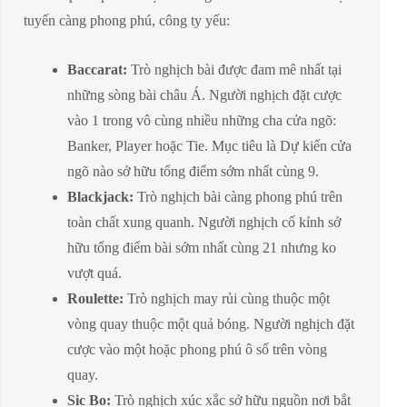
tuyến càng phong phú, công ty yếu:
Baccarat:
Trò nghịch bài được đam mê nhất tại
những sòng bài châu Á. Người nghịch đặt cược
vào 1 trong vô cùng nhiều những cha cửa ngõ:
Banker, Player hoặc Tie. Mục tiêu là Dự kiến cửa
ngõ nào sở hữu tổng điểm sớm nhất cùng 9.
Blackjack:
Trò nghịch bài càng phong phú trên
toàn chất xung quanh. Người nghịch cố kỉnh sở
hữu tổng điểm bài sớm nhất cùng 21 nhưng ko
vượt quá.
Roulette:
Trò nghịch may rủi cùng thuộc một
vòng quay thuộc một quả bóng. Người nghịch đặt
cược vào một hoặc phong phú ô số trên vòng
quay.
Sic Bo:
Trò nghịch xúc xắc sở hữu nguồn nơi bắt