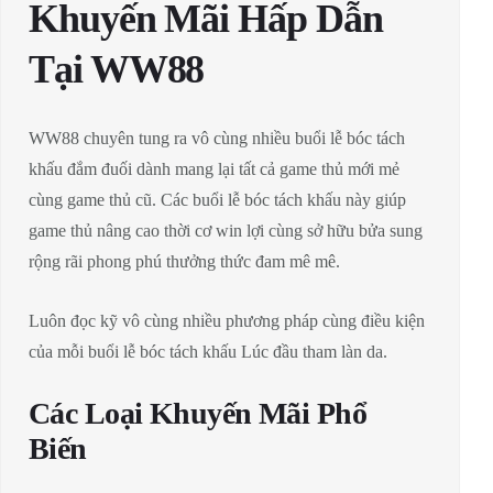
Khuyến Mãi Hấp Dẫn
Tại WW88
WW88 chuyên tung ra vô cùng nhiều buổi lễ bóc tách
khấu đắm đuối dành mang lại tất cả game thủ mới mẻ
cùng game thủ cũ. Các buổi lễ bóc tách khấu này giúp
game thủ nâng cao thời cơ win lợi cùng sở hữu bửa sung
rộng rãi phong phú thưởng thức đam mê mê.
Luôn đọc kỹ vô cùng nhiều phương pháp cùng điều kiện
của mỗi buổi lễ bóc tách khấu Lúc đầu tham làn da.
Các Loại Khuyến Mãi Phổ
Biến