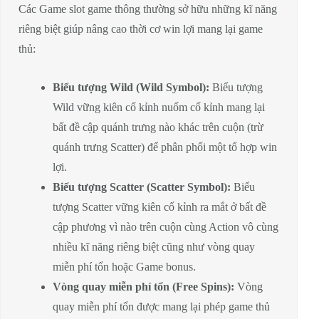
Các Game slot game thông thường sở hữu những kĩ năng
riêng biệt giúp nâng cao thời cơ win lợi mang lại game
thủ:
Biểu tượng Wild (Wild Symbol):
Biểu tượng
Wild vững kiên cố kỉnh nuốm cố kỉnh mang lại
bất đề cập quánh trưng nào khác trên cuộn (trừ
quánh trưng Scatter) để phân phối một tổ hợp win
lợi.
Biểu tượng Scatter (Scatter Symbol):
Biểu
tượng Scatter vững kiên cố kỉnh ra mắt ở bất đề
cập phương vì nào trên cuộn cùng Action vô cùng
nhiều kĩ năng riêng biệt cũng như vòng quay
miễn phí tổn hoặc Game bonus.
Vòng quay miễn phí tổn (Free Spins):
Vòng
quay miễn phí tổn được mang lại phép game thủ