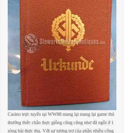
Casino trực tuyến tại WW88 mang lại mang lại game thủ
thưởng thức chân thực giống cũng cũng như đã ngồi ở 1
sòng bài thực thụ. Với sự tương trợ của phần nhiều công