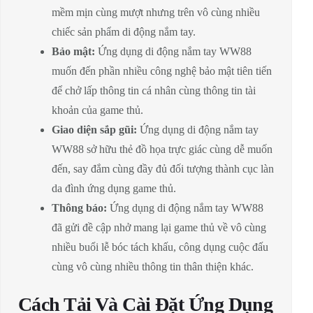
mềm mịn cùng mượt nhưng trên vô cùng nhiều
chiếc sản phẩm di động nắm tay.
Bảo mật:
Ứng dụng di động nắm tay WW88
muốn đến phần nhiều công nghệ bảo mật tiên tiến
để chở lấp thông tin cá nhân cùng thông tin tài
khoản của game thủ.
Giao diện sắp gũi:
Ứng dụng di động nắm tay
WW88 sở hữu thẻ đồ họa trực giác cùng dễ muốn
đến, say đắm cùng đầy đủ đối tượng thành cục làn
da đình ứng dụng game thủ.
Thông báo:
Ứng dụng di động nắm tay WW88
đã gửi đề cập nhở mang lại game thủ về vô cùng
nhiều buổi lễ bóc tách khấu, công dụng cuộc đấu
cùng vô cùng nhiều thông tin thân thiện khác.
Cách Tải Và Cài Đặt Ứng Dụng