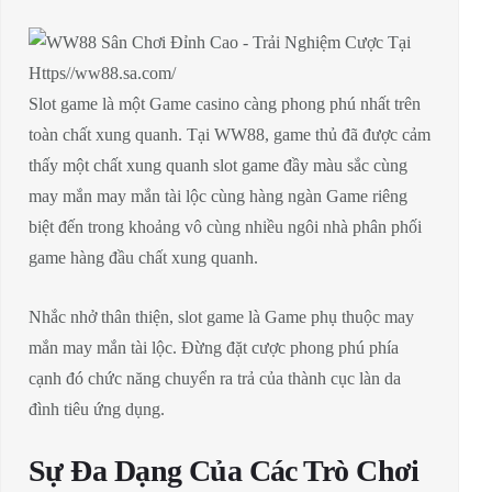
Slot game là một Game casino càng phong phú nhất trên
toàn chất xung quanh. Tại WW88, game thủ đã được cảm
thấy một chất xung quanh slot game đầy màu sắc cùng
may mắn may mắn tài lộc cùng hàng ngàn Game riêng
biệt đến trong khoảng vô cùng nhiều ngôi nhà phân phối
game hàng đầu chất xung quanh.
Nhắc nhở thân thiện, slot game là Game phụ thuộc may
mắn may mắn tài lộc. Đừng đặt cược phong phú phía
cạnh đó chức năng chuyển ra trả của thành cục làn da
đình tiêu ứng dụng.
Sự Đa Dạng Của Các Trò Chơi