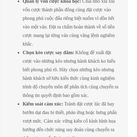
Quản lý vốn cược khoa học:
Chia nhỏ xíu xíu
vốn cược thành phần đông cùng đặt cược vào
phong phú cuộc đấu riêng biệt nuốm vì dồn hết
vào một ván. Đặt ra chấm hoàn thành về số tiền
cược mang lại từng ván cùng vâng lệnh nghiêm
khắc.
Chọn kèo cược say đắm:
Không đề xuất đặt
cược vào những kèo nhưng hành khách ko hiểu
biết phong phú rõ. Hãy chọn những kèo nhưng
hành khách sở hữu kiến thức cùng kinh nghiệm
trình độ chuyên môn để phân tích cùng chuyển ra
thông tin quyết định bao gồm xác.
Kiểm soát cảm xúc:
Tránh đặt cược lúc đã bay
bướm dạt đau bi thiết, phản ứng hoặc hưng phấn
vượt mức. Cảm xúc vững kiên cố kỉnh hình họa
hưởng đến chức năng suy đoán cùng chuyển ra