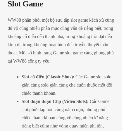
Slot Game
WW88 phân phối một bộ sưu tập slot game kếch xù cùng
đủ vô cùng nhiều phân mục cùng vấn đề riêng biệt, trong
khoảng cổ điển đến thanh nhã, trong khoảng trôi dạt đến
kinh dị, trong khoảng hoạt hình đến truyền thuyết thần
thoại. Một số hình trạng Game slot game càng phong phú
tại WW88 công ty yếu:
Slot cổ điển (Classic Slots):
Các Game slot solo
giản cùng solo giản cùng cha cuộn thuộc một đôi
chiếc thanh khoản.
Slot đoạn đoạn Clip (Video Slots):
Các Game
slot phức tạp hơn cùng năm cuộn, phong phú
chiếc thanh khoản cùng vô cùng nhiều kĩ năng
riêng biệt cũng như vòng quay miễn phí tổn,