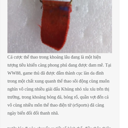
Cá cược thể thao trong khoảng lâu đang là một hiện
tượng tiêu khiển càng phong phú đang được đam mê. Tại
WW88, game thủ đã được đắm thành cục làn da đình
trong một chất xung quanh thể thao sôi động cùng muôn
nghìn vô cùng nhiều giải đấu Khủng nhỏ xíu xíu trên thị
trường, trong khoảng bóng đá, bóng rổ, quần vợt đến cả
vô cùng nhiều môn thể thao điện tử (eSports) đã càng
ngày biến đổi đổi thanh nhã.