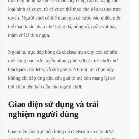
trực tiếp bóng đá chelsea man city cung cấp đa dạng các
loại hình cá cược, từ cá cược thể thao cho đến casino trực
tuyến. Người chơi có thể tham gia cá cược vào nhiều môn
thể thao khác nhau như bóng đá, bóng rổ, quần vợt hay
thậm chí là đua ngựa.
Ngoài ra, trực tiếp bóng đá chelsea man city còn sở hữu
một sòng bạc trực tuyến phong phú với các trò chơi như
blackjack, roulette, và slot game. Những lựa chọn này
không chỉ đáp ứng nhu cầu giải trí mà còn mang lại cơ
hội kiếm tiền hấp dẫn cho người chơi.
Giao diện sử dụng và trải
nghiệm người dùng
Giao diện của trực tiếp bóng đá chelsea man city được