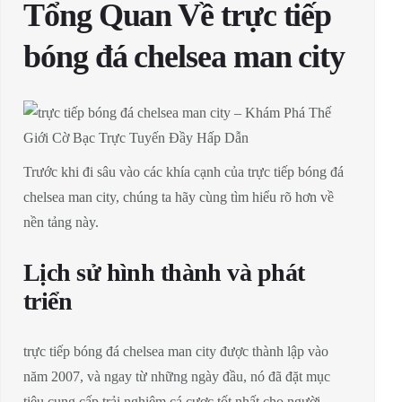
Tổng Quan Về trực tiếp
bóng đá chelsea man city
Trước khi đi sâu vào các khía cạnh của trực tiếp bóng đá
chelsea man city, chúng ta hãy cùng tìm hiểu rõ hơn về
nền tảng này.
Lịch sử hình thành và phát
triển
trực tiếp bóng đá chelsea man city được thành lập vào
năm 2007, và ngay từ những ngày đầu, nó đã đặt mục
tiêu cung cấp trải nghiệm cá cược tốt nhất cho người