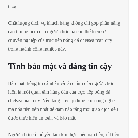
thoại.
Chất lượng dịch vụ khách hàng không chỉ góp phần nâng
cao trải nghiệm của người chơi mà còn thể hiện sự
chuyên nghiệp của trực tiếp bóng đá chelsea man city
trong ngành công nghiệp này.
Tính bảo mật và đáng tin cậy
Bảo mật thông tin cá nhân và tài chính của người chơi
luôn là mối quan tâm hàng đầu của trực tiếp bóng đá
chelsea man city. Nền tảng này áp dụng các công nghệ
mã hóa tiên tiến nhất để đảm bảo rằng mọi giao dịch đều
được thực hiện an toàn và bảo mật.
Người chơi có thể yên tâm khi thực hiện nạp tiền, rút tiền