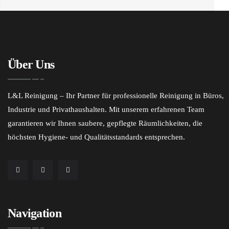
Über Uns
L&L Reinigung – Ihr Partner für professionelle Reinigung in Büros,
Industrie und Privathaushalten. Mit unserem erfahrenen Team
garantieren wir Ihnen saubere, gepflegte Räumlichkeiten, die
höchsten Hygiene- und Qualitätsstandards entsprechen.
Navigation