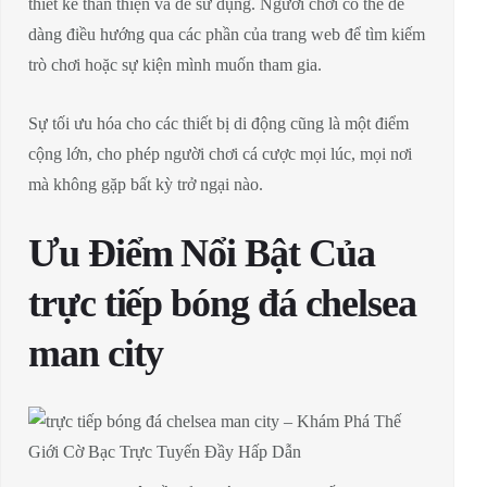
thiết kế thân thiện và dễ sử dụng. Người chơi có thể dễ
dàng điều hướng qua các phần của trang web để tìm kiếm
trò chơi hoặc sự kiện mình muốn tham gia.
Sự tối ưu hóa cho các thiết bị di động cũng là một điểm
cộng lớn, cho phép người chơi cá cược mọi lúc, mọi nơi
mà không gặp bất kỳ trở ngại nào.
Ưu Điểm Nổi Bật Của
trực tiếp bóng đá chelsea
man city