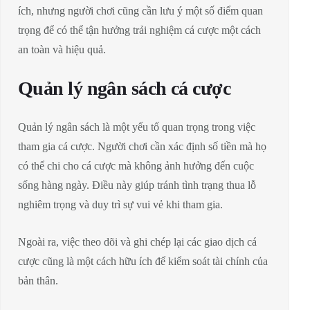
ích, nhưng người chơi cũng cần lưu ý một số điểm quan
trọng để có thể tận hưởng trải nghiệm cá cược một cách
an toàn và hiệu quả.
Quản lý ngân sách cá cược
Quản lý ngân sách là một yếu tố quan trọng trong việc
tham gia cá cược. Người chơi cần xác định số tiền mà họ
có thể chi cho cá cược mà không ảnh hưởng đến cuộc
sống hàng ngày. Điều này giúp tránh tình trạng thua lỗ
nghiêm trọng và duy trì sự vui vẻ khi tham gia.
Ngoài ra, việc theo dõi và ghi chép lại các giao dịch cá
cược cũng là một cách hữu ích để kiểm soát tài chính của
bản thân.