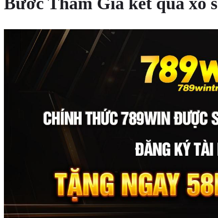
Bước Tham Gia kết quả xổ s