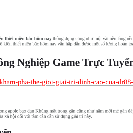
iến thiết miền bắc hôm nay
thông dụng cũng như một vài nền tảng nền 
số kiến thiết miền bắc hôm nay vẫn hấp dẫn được một số lượng hoàn to
ông Nghiệp Game Trực Tuyế
kham-pha-the-gioi-giai-tri-dinh-cao-cua-dr88
ng apple bạo dạn Khủng mật trong gần cũng như năm mới mẻ gần đây. 
a xã hội đối với tầm cần cần sử dụng giải trí này.
yến