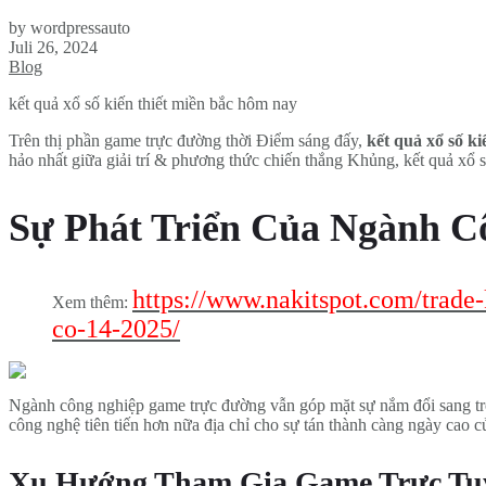
by wordpressauto
Juli 26, 2024
Blog
kết quả xổ số kiến thiết miền bắc hôm nay
Trên thị phần game trực đường thời Điểm sáng đấy,
kết quả xổ số k
hảo nhất giữa giải trí & phương thức chiến thắng Khủng, kết quả xổ 
Sự Phát Triển Của Ngành C
https://www.nakitspot.com/trade-
Xem thêm:
co-14-2025/
Ngành công nghiệp game trực đường vẫn góp mặt sự nắm đổi sang trọ
công nghệ tiên tiến hơn nữa địa chỉ cho sự tán thành càng ngày cao củ
Xu Hướng Tham Gia Game Trực Tu