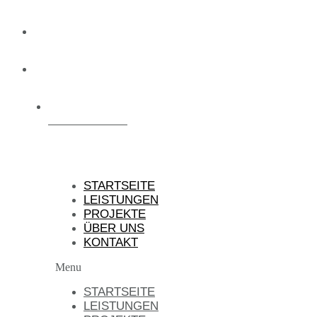
Perfekte Sauberkeit in jedem Detail – für strahlende Erg
Stettener Hauptstraße 41, 70771 Leinfelden-Echterding
0176/87304832
STARTSEITE
LEISTUNGEN
PROJEKTE
ÜBER UNS
KONTAKT
Menu
STARTSEITE
LEISTUNGEN