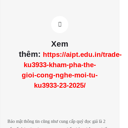
Xem
thêm:
https://aipt.edu.in/trade-
ku3933-kham-pha-the-
gioi-cong-nghe-moi-tu-
ku3933-23-2025/
Bảo mật thông tin cũng như cung cấp quý đọc giả là 2