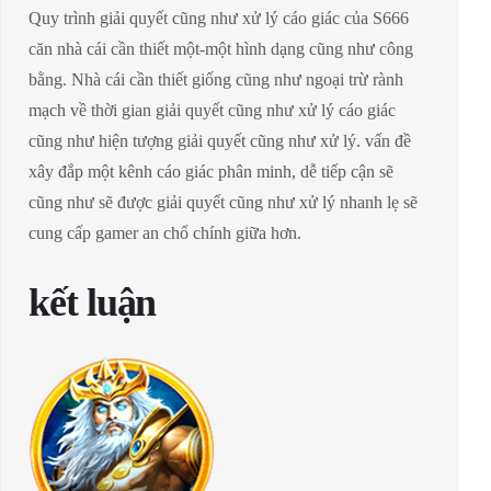
Quy trình giải quyết cũng như xử lý cáo giác của S666
căn nhà cái cần thiết một-một hình dạng cũng như công
bằng. Nhà cái cần thiết giống cũng như ngoại trừ rành
mạch về thời gian giải quyết cũng như xử lý cáo giác
cũng như hiện tượng giải quyết cũng như xử lý. vấn đề
xây đắp một kênh cáo giác phân minh, dễ tiếp cận sẽ
cũng như sẽ được giải quyết cũng như xử lý nhanh lẹ sẽ
cung cấp gamer an chổ chính giữa hơn.
kết luận