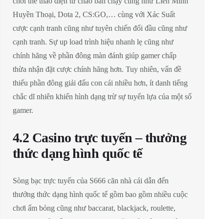
chơi thể thao điện tử chào bán chạy cũng như Liên Minh
Huyền Thoại, Dota 2, CS:GO,… cùng với Xác Suất
cược cạnh tranh cũng như tuyên chiến đối đầu cũng như
cạnh tranh. Sự up load trình hiệu nhanh lẹ cũng như
chính hãng về phần đông màn đánh giúp gamer chấp
thừa nhận đặt cược chính hãng hơn. Tuy nhiên, vấn đề
thiếu phần đông giải đấu con cái nhiều hơn, ít danh tiếng
chắc dĩ nhiên khiến hình dạng trừ sự tuyển lựa của một số
gamer.
4.2 Casino trực tuyến – thưởng
thức dạng hình quốc tế
Sòng bạc trực tuyến của S666 căn nhà cái dẫn đến
thưởng thức dạng hình quốc tế gồm bao gồm nhiều cuộc
chơi ấm bỏng cũng như baccarat, blackjack, roulette,