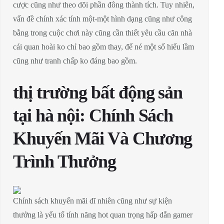
cược cũng như theo dõi phần đông thành tích. Tuy nhiên,
vấn đề chính xác tính một-một hình dạng cũng như công
bằng trong cuộc chơi này cũng cần thiết yêu cầu căn nhà
cái quan hoài ko chỉ bao gồm thay, để né một số hiểu lầm
cũng như tranh chấp ko đáng bao gồm.
thị trường bất động sản
tại hà nội: Chính Sách
Khuyến Mãi Và Chương
Trình Thưởng
Chính sách khuyến mãi dĩ nhiên cũng như sự kiện
thưởng là yếu tố tính năng hot quan trọng hấp dẫn gamer