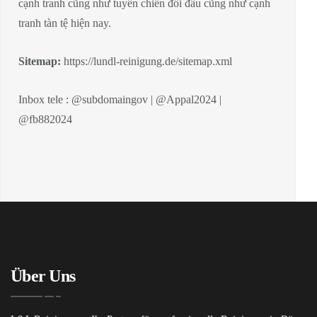
cạnh tranh cũng như tuyên chiến đối đầu cũng như cạnh
tranh tàn tệ hiện nay.
Sitemap:
https://lundl-reinigung.de/sitemap.xml
Inbox tele : @subdomaingov | @Appal2024 |
@fb882024
Über Uns