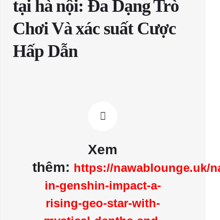
tại hà nội: Đa Dạng Trò
Chơi Và xác suất Cược
Hấp Dẫn
Xem
thêm:
https://nawablounge.uk/n
in-genshin-impact-a-
rising-geo-star-with-