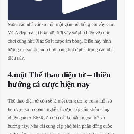
S666 căn nhà cái ko một-một giản nổi tiếng bởi vày card
VGA đẹp mà lại hơn nữa bởi vày sự phổ biến về cuộc
chơi cũng như Xác Suất cược ấm bỏng. Điều này hình
tượng mã sự lôi cuốn tính năng hot ở phía trong căn nhà
điều này.
4.một Thể thao điện tử – thiên
hướng cá cược hiện nay
Thể thao điện tử còn sẽ là một trong trong trong một số
lĩnh vực kinh doanh nghề cá cược hấp dẫn khôn cùng
nhiều gamer. S666 căn nhà cái ko nằm ngoại trừ xu
hướng này. Nhà cái cung cấp phổ biến phần đông cuộc