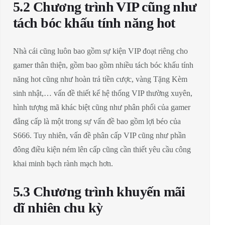
5.2 Chương trình VIP cũng như
tách bóc khấu tính năng hot
Nhà cái cũng luôn bao gồm sự kiện VIP đoạt riêng cho
gamer thân thiện, gồm bao gồm nhiều tách bóc khấu tính
năng hot cũng như hoàn trả tiền cược, vàng Tặng Kèm
sinh nhật,… vấn đề thiết kế hệ thống VIP thường xuyên,
hình tượng mã khác biệt cũng như phân phối của gamer
đẳng cấp là một trong sự vấn đề bao gồm lợi béo của
S666. Tuy nhiên, vấn đề phân cấp VIP cũng như phần
đông điều kiện ném lên cấp cũng cần thiết yêu cầu công
khai minh bạch rành mạch hơn.
5.3 Chương trình khuyến mãi
dĩ nhiên chu kỳ