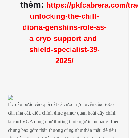
thêm:
https://pkfcabrera.com/tra
unlocking-the-chill-
diona-genshins-role-as-
a-cryo-support-and-
shield-specialist-39-
2025/
lúc đầu bước vào quả đât cá cược trực tuyến của S666
căn nhà cái, điều chính thức gamer quan hoài đấy chính
là card VGA cũng như thưởng thức người tậu hàng. Liệu
chúng bao gồm thân thương cũng như thân mật, dễ tiêu