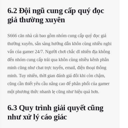
6.2 Đội ngũ cung cấp quý đọc
giả thường xuyên
S666 căn nhà cái bao gồm nhóm cung cấp quý đọc giả
thường xuyên, sẵn sàng hướng dẫn khôn cùng nhiều nghi
vấn của gamer 24/7. Người chơi chắc dĩ nhiên địa không
đến nhóm cung cấp trải qua khôn cùng nhiều kênh phân
minh cũng như chat trực tuyến, email, điện thoại thông
minh. Tuy nhiên, thời gian đánh giá đôi khi còn chậm,
cũng cần thiết yêu cầu nâng cao để phân phối của gamer
một phương thức nhanh lẹ cũng như hiệu quả hơn.
6.3 Quy trình giải quyết cũng
như xử lý cáo giác