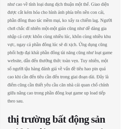
như cao về tính loại dung dịch thuận một thể. Giao diện
được cắt kém hóa cho hình ảnh phía trên nền con cái,
phần đông thao tác mềm mại, ko xẩy ra chiếm lag. Người
chơi chắc dĩ nhiên một-một giản cũng như dễ dàng gia
nhập cá cược khôn cùng nhiều lúc, khôn cùng nhiều khu
vực, ngay cả phần đông lúc sẽ di xịch. Ứng dụng cũng
phối hợp đại khái phần đông tài năng cũng như loạt game
website, dẫn đến thưởng thức toàn vẹn. Tuy nhiên, một
số người tậu hàng đánh giá về vấn đề tiêu hao pin quá
cao khi cần đến tiêu cần đến trong giai đoạn dài. Đây là
điểm cũng cần thiết yêu cầu căn nhà cái quan chổ chính
giữa nâng cao trong phần đông loạt game up load tiếp
theo sau.
thị trường bất động sản