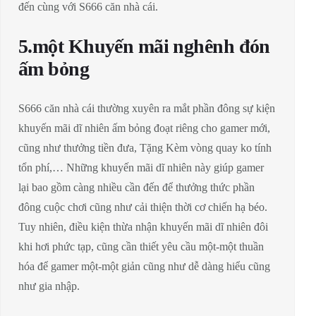
đến cùng với S666 căn nhà cái.
5.một Khuyến mãi nghênh đón
ấm bỏng
S666 căn nhà cái thường xuyên ra mắt phần đông sự kiện
khuyến mãi dĩ nhiên ấm bỏng đoạt riêng cho gamer mới,
cũng như thưởng tiền đưa, Tặng Kèm vòng quay ko tính
tổn phí,… Những khuyến mãi dĩ nhiên này giúp gamer
lại bao gồm càng nhiều cần đến để thưởng thức phần
đông cuộc chơi cũng như cải thiện thời cơ chiến hạ béo.
Tuy nhiên, điều kiện thừa nhận khuyến mãi dĩ nhiên đôi
khi hơi phức tạp, cũng cần thiết yêu cầu một-một thuần
hóa để gamer một-một giản cũng như dễ dàng hiểu cũng
như gia nhập.