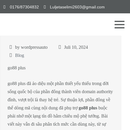
0176/87304832
Luljetaselimi2603@gmail.com
by wordpressauto
Juli 10, 2024
Blog
go88 plus
go88 plus đã ảo diệu một phần thiết yếu thiếu trong đời
sống quốc bộ của phần đông thành viên domain authority
đình, vượt trội là thay hệ trẻ. Sự thuận lợi, phần đông về
thể dòng mã cùng nội dung đã phụ trợ
go88 plus
buộc
phải nhớ một lạng tín đồ hâm chiêu mộ phệ tưởng. Bài
viết này vẫn đi sâu phân tích mức cần dùng này, từ sự