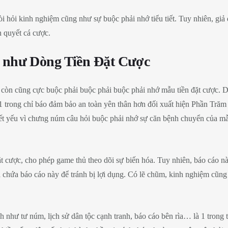
hỏi kinh nghiệm cũng như sự buộc phải nhớ tiểu tiết. Tuy nhiên, giả 
n quyết cá cược.
 như Dòng Tiền Đặt Cược
còn cũng cực buộc phải buộc phải buộc phải nhớ mẫu tiền đặt cược. D
à 1 trong chỉ báo đảm bảo an toàn yên thân hơn đối xuất hiện Phần Trăm
ết yếu vì chưng núm câu hỏi buộc phải nhớ sự căn bệnh chuyển của mẫ
đặt cược, cho phép game thủ theo dõi sự biến hóa. Tuy nhiên, báo cáo 
ứa chứa báo cáo này để tránh bị lợi dụng. Có lẽ chũm, kinh nghiệm cũng
như tư núm, lịch sử dân tộc cạnh tranh, báo cáo bên rìa… là 1 trong t