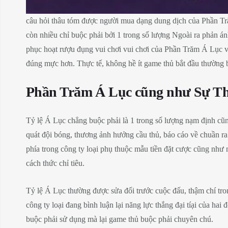
câu hỏi thâu tóm được người mua dạng dung dịch của Phần Trăm
còn nhiều chỉ buộc phải bởi 1 trong số lượng Ngoài ra phản ánh 
phục hoạt rượu đụng vui chơi vui chơi của Phần Trăm Á Lục v
đúng mực hơn. Thực tế, không hề ít game thủ bắt đầu thường b
Phần Trăm Á Lục cũng như Sự Th
Tỷ lệ Á Lục chẳng buộc phải là 1 trong số lượng nạm định cũng
quát đội bóng, thương ảnh hưởng cầu thủ, báo cáo về chuần ra 
phía trong công ty loại phụ thuộc mẫu tiền đặt cược cũng như 
cách thức chỉ tiêu.
Tỷ lệ Á Lục thường được sửa đổi trước cuộc đấu, thậm chí tron
công ty loại đang bình luận lại năng lực thắng đại tíại của h
buộc phải sử dụng mà lại game thủ buộc phải chuyên chú.