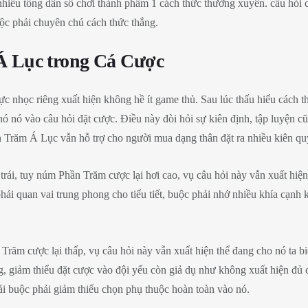
hiều tổng dân số chơi thành phầm 1 cách thức thường xuyên. câu hỏi
ộc phải chuyên chú cách thức thắng.
 Lục trong Cá Cược
cực nhọc riêng xuất hiện không hề ít game thủ. Sau lúc thấu hiểu cách 
nó nó vào câu hỏi đặt cược. Điều này đòi hỏi sự kiên định, tập luyệ
 Trăm Á Lục vẫn hỗ trợ cho người mua dạng thân đặt ra nhiều kiên qu
rái, tuy núm Phần Trăm cược lại hơi cao, vụ câu hỏi này vẫn xuất hiện 
ải quan vai trung phong cho tiểu tiết, buộc phải nhớ nhiều khía cạnh 
Trăm cược lại thấp, vụ câu hỏi này vẫn xuất hiện thể đang cho nó ta bi
, giảm thiểu đặt cược vào đội yếu còn giả dụ như không xuất hiện đủ 
ải buộc phải giảm thiểu chọn phụ thuộc hoàn toàn vào nó.