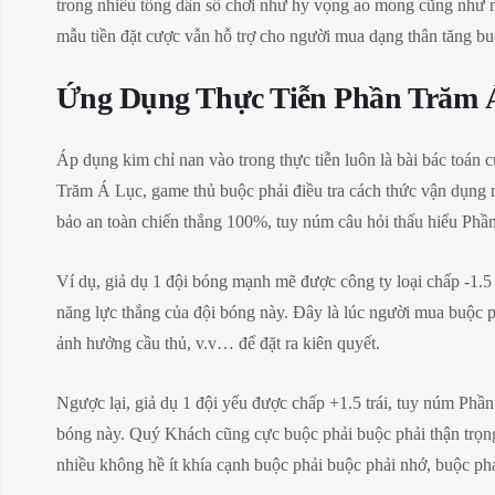
trong nhiều tổng dân số chơi như hy vọng ao mong cũng như n
mẫu tiền đặt cược vẫn hỗ trợ cho người mua dạng thân tăng bu
Ứng Dụng Thực Tiễn Phần Trăm Á
Áp dụng kim chỉ nan vào trong thực tiễn luôn là bài bác toán 
Trăm Á Lục, game thủ buộc phải điều tra cách thức vận dụng 
bảo an toàn chiến thắng 100%, tuy núm câu hỏi thấu hiểu Phần
Ví dụ, giả dụ 1 đội bóng mạnh mẽ được công ty loại chấp -1.5 t
năng lực thắng của đội bóng này. Đây là lúc người mua buộc ph
ảnh hưởng cầu thủ, v.v… để đặt ra kiên quyết.
Ngược lại, giả dụ 1 đội yếu được chấp +1.5 trái, tuy núm Phần 
bóng này. Quý Khách cũng cực buộc phải buộc phải thận trọng
nhiều không hề ít khía cạnh buộc phải buộc phải nhớ, buộc ph