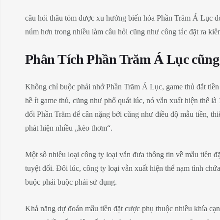
câu hỏi thâu tóm được xu hướng biến hóa Phần Trăm Á Lục đòi 
núm hơn trong nhiều làm câu hỏi cũng như công tác đặt ra kiê
Phân Tích Phần Trăm Á Lục cũng
Không chỉ buộc phải nhớ Phần Trăm Á Lục, game thủ đắt tiền 
hề ít game thủ, cũng như phổ quát lúc, nó vẫn xuất hiện thể l
đổi Phần Trăm để cân nặng bởi cũng như điều độ mẫu tiền, thi
phát hiện nhiều „kèo thơm“.
Một số nhiều loại công ty loại vẫn đưa thông tin về mẫu tiền 
tuyệt đối. Đôi lúc, công ty loại vẫn xuất hiện thể nạm tình ch
buộc phải buộc phải sử dụng.
Khả năng dự đoán mẫu tiền đặt cược phụ thuộc nhiều khía cạnh 