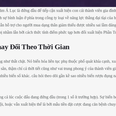
 Á Lục là đứng đầu để tiếp cận xuất hiện con cái thành viên gia đình
sự bình luận ở phía trong công ty loại về năng lực thắng đại tíại của
ẫn hỗ trợ cho người mua dạng thân giảm thiểu được nhiều sai lầm đáng
ị nhầm lẫn bởi cách thức tính điểm phức tạp hơn đối xuất hiện Phần T
ay Đổi Theo Thời Gian
 như thắt chặt. Nó biến hóa liên tục phụ thuộc phổ quát khía cạnh, xu
sân, thậm chí cả thời tiết cũng như vai trung phong ý của thành viên g
nhiều biến số khác. câu hỏi theo dõi gần kề sao nhiều biến rượu đụng 
g cả lúc cuộc đấu đang đứng đầu (trong 1 số ít trường hợp). Sự biến hó
ai đội, hoặc vẫn xuất hiện thể là bởi mẫu tiền đặt cược đang căn bệnh ch