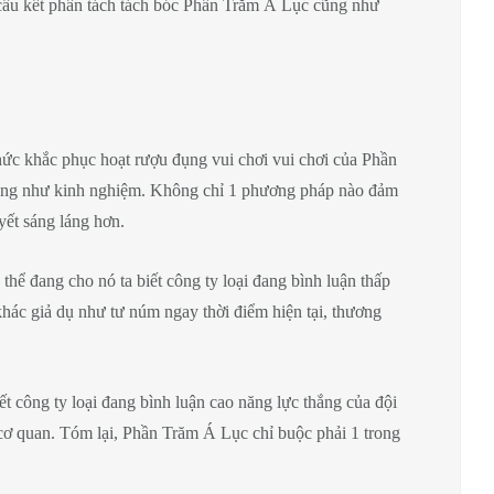
 cấu kết phân tách tách bóc Phần Trăm Á Lục cũng như
thức khắc phục hoạt rượu đụng vui chơi vui chơi của Phần
n cũng như kinh nghiệm. Không chỉ 1 phương pháp nào đảm
yết sáng láng hơn.
thể đang cho nó ta biết công ty loại đang bình luận thấp
khác giả dụ như tư núm ngay thời điểm hiện tại, thương
ết công ty loại đang bình luận cao năng lực thắng của đội
cơ quan. Tóm lại, Phần Trăm Á Lục chỉ buộc phải 1 trong