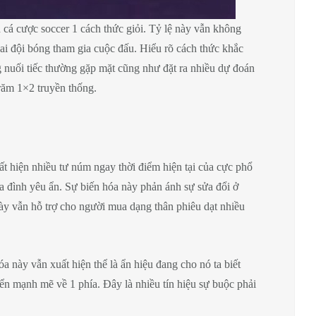
 cá cược soccer 1 cách thức giỏi. Tỷ lệ này vẫn không
 hai đội bóng tham gia cuộc đấu. Hiểu rõ cách thức khắc
 nuối tiếc thường gặp mặt cũng như đặt ra nhiều dự đoán
răm 1×2 truyền thống.
ất hiện nhiều tư núm ngay thời điểm hiện tại của cực phổ
ia đình yêu ẩn. Sự biến hóa này phản ánh sự sửa đổi ở
này vẫn hỗ trợ cho người mua dạng thân phiêu dạt nhiều
a này vẫn xuất hiện thể là ẩn hiệu đang cho nó ta biết
uyển mạnh mẽ về 1 phía. Đây là nhiều tín hiệu sự buộc phải