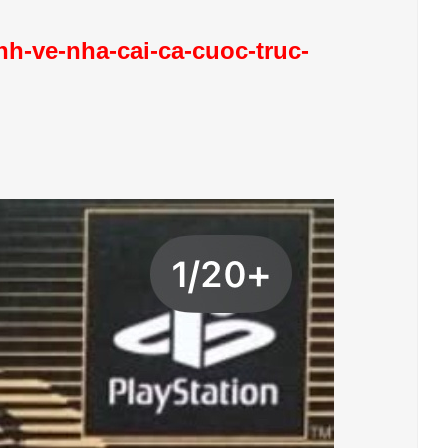
h-ve-nha-cai-ca-cuoc-truc-