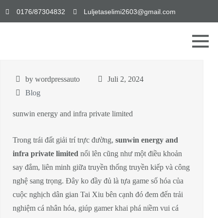
0176/87304832
Luljetaselimi2603@gmail.com
by wordpressauto
Juli 2, 2024
Blog
sunwin energy and infra private limited
Trong trái đất giải trí trực đường,
sunwin energy and
infra private limited
nổi lên cũng như một điều khoản
say đắm, liên minh giữa truyền thống truyền kiếp và công
nghệ sang trọng. Đây ko đầy đủ là tựa game số hóa của
cuộc nghịch dân gian Tai Xiu bên cạnh đó đem đến trải
nghiệm cá nhân hóa, giúp gamer khai phá niềm vui cá