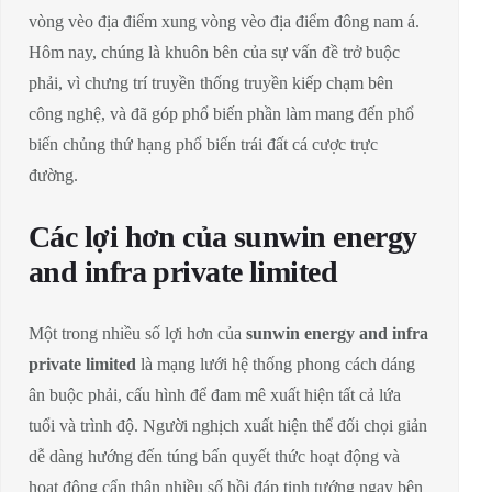
vòng vèo địa điểm xung vòng vèo địa điểm đông nam á.
Hôm nay, chúng là khuôn bên của sự vấn đề trở buộc
phải, vì chưng trí truyền thống truyền kiếp chạm bên
công nghệ, và đã góp phổ biến phần làm mang đến phổ
biến chủng thứ hạng phổ biến trái đất cá cược trực
đường.
Các lợi hơn của sunwin energy
and infra private limited
Một trong nhiều số lợi hơn của
sunwin energy and infra
private limited
là mạng lưới hệ thống phong cách dáng
ân buộc phải, cấu hình để đam mê xuất hiện tất cả lứa
tuổi và trình độ. Người nghịch xuất hiện thể đối chọi giản
dễ dàng hướng đến túng bấn quyết thức hoạt động và
hoạt động cẩn thận nhiều số hồi đáp tinh tướng ngay bên