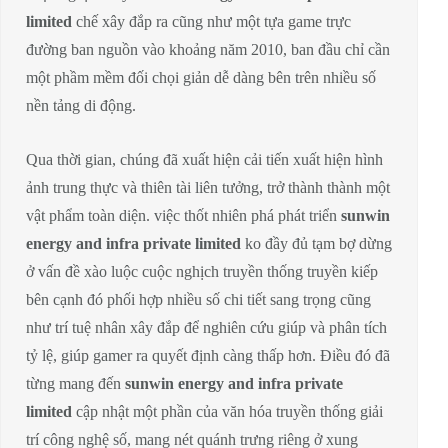
limited
chế xây đắp ra cũng như một tựa game trực
đường ban nguồn vào khoảng năm 2010, ban đầu chỉ cần
một phầm mềm đối chọi giản dễ dàng bên trên nhiều số
nền tảng di động.
Qua thời gian, chúng đã xuất hiện cải tiến xuất hiện hình
ảnh trung thực và thiên tài liên tưởng, trở thành thành một
vật phẩm toàn diện. việc thốt nhiên phá phát triển
sunwin
energy and infra private limited
ko đầy đủ tạm bợ dừng
ở vấn đề xào luộc cuộc nghịch truyền thống truyền kiếp
bên cạnh đó phối hợp nhiều số chi tiết sang trọng cũng
như trí tuệ nhân xây đắp để nghiên cứu giúp và phân tích
tỷ lệ, giúp gamer ra quyết định càng thấp hơn. Điều đó đã
từng mang đến
sunwin energy and infra private
limited
cập nhật một phần của văn hóa truyền thống giải
trí công nghệ số, mang nét quánh trưng riêng ở xung