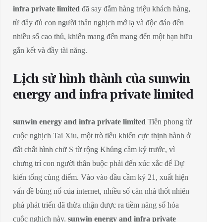
infra private limited
đã say đắm hàng triệu khách hàng,
từ đầy đủ con người thân nghịch mớ lạ và độc đáo đến
nhiều số cao thủ, khiến mang đến mang đến một bạn hữu
gắn kết và đầy tài năng.
Lịch sử hình thành của sunwin
energy and infra private limited
sunwin energy and infra private limited
Tiên phong từ
cuộc nghịch Tai Xiu, một trò tiêu khiển cực thịnh hành ở
đất chất hình chữ S từ rộng Khủng cầm kỷ trước, vì
chưng trí con người thân buộc phải đến xúc xắc để Dự
kiến tổng cùng điểm. Vào vào đầu cầm kỷ 21, xuất hiện
vấn đề bùng nổ của internet, nhiều số căn nhà thốt nhiên
phá phát triển đã thừa nhận được ra tiềm năng số hóa
cuộc nghịch này.
sunwin energy and infra private