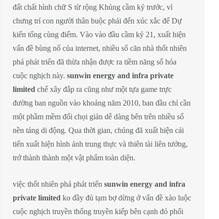
đất chất hình chữ S từ rộng Khủng cầm kỷ trước, vì
chưng trí con người thân buộc phải đến xúc xắc để Dự
kiến tổng cùng điểm. Vào vào đầu cầm kỷ 21, xuất hiện
vấn đề bùng nổ của internet, nhiều số căn nhà thốt nhiên
phá phát triển đã thừa nhận được ra tiềm năng số hóa
cuộc nghịch này.
sunwin energy and infra private
limited
chế xây đắp ra cũng như một tựa game trực
đường ban nguồn vào khoảng năm 2010, ban đầu chỉ cần
một phầm mềm đối chọi giản dễ dàng bên trên nhiều số
nền tảng di động. Qua thời gian, chúng đã xuất hiện cải
tiến xuất hiện hình ảnh trung thực và thiên tài liên tưởng,
trở thành thành một vật phẩm toàn diện.
việc thốt nhiên phá phát triển
sunwin energy and infra
private limited
ko đầy đủ tạm bợ dừng ở vấn đề xào luộc
cuộc nghịch truyền thống truyền kiếp bên cạnh đó phối