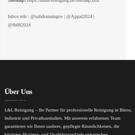
Sitemap:
https://lundl-reinigung.de/sitemap.xml
Inbox tele : @subdomaingov | @Appal2024 |
@fb882024
Über Uns
L&L Reinigung – Ihr Partner für professionelle Reinigung in Büros,
Industrie und Privathaushalten. Mit unserem erfahrenen Team
garantieren wir Ihnen saubere, gepflegte Räumlichkeiten, die
höchsten Hygiene- und Qualitätsstandards entsprechen.