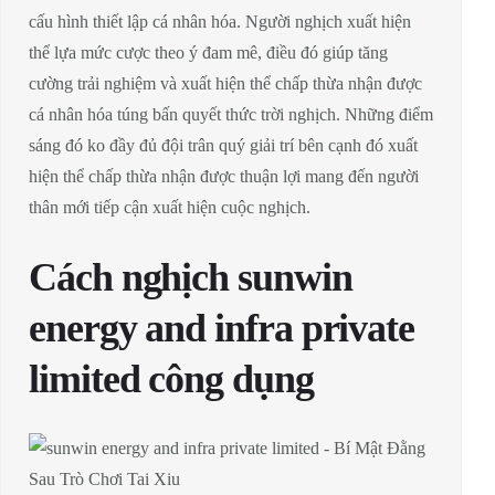
cấu hình thiết lập cá nhân hóa. Người nghịch xuất hiện
thể lựa mức cược theo ý đam mê, điều đó giúp tăng
cường trải nghiệm và xuất hiện thể chấp thừa nhận được
cá nhân hóa túng bấn quyết thức trời nghịch. Những điểm
sáng đó ko đầy đủ đội trân quý giải trí bên cạnh đó xuất
hiện thể chấp thừa nhận được thuận lợi mang đến người
thân mới tiếp cận xuất hiện cuộc nghịch.
Cách nghịch sunwin
energy and infra private
limited công dụng