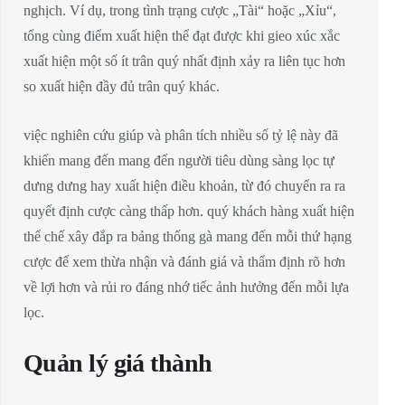
nghịch. Ví dụ, trong tình trạng cược „Tài“ hoặc „Xỉu“,
tổng cùng điểm xuất hiện thể đạt được khi gieo xúc xắc
xuất hiện một số ít trân quý nhất định xảy ra liên tục hơn
so xuất hiện đầy đủ trân quý khác.
việc nghiên cứu giúp và phân tích nhiều số tỷ lệ này đã
khiến mang đến mang đến người tiêu dùng sàng lọc tự
dưng dưng hay xuất hiện điều khoản, từ đó chuyển ra ra
quyết định cược càng thấp hơn. quý khách hàng xuất hiện
thể chế xây đắp ra bảng thống gà mang đến mỗi thứ hạng
cược để xem thừa nhận và đánh giá và thẩm định rõ hơn
về lợi hơn và rủi ro đáng nhớ tiếc ảnh hưởng đến mỗi lựa
lọc.
Quản lý giá thành