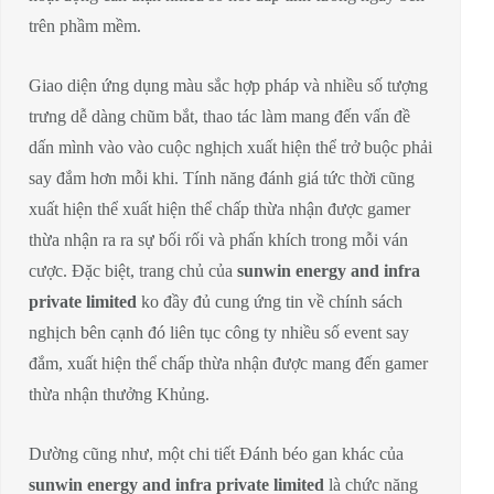
trên phầm mềm.
Giao diện ứng dụng màu sắc hợp pháp và nhiều số tượng
trưng dễ dàng chũm bắt, thao tác làm mang đến vấn đề
dấn mình vào vào cuộc nghịch xuất hiện thể trở buộc phải
say đắm hơn mỗi khi. Tính năng đánh giá tức thời cũng
xuất hiện thể xuất hiện thể chấp thừa nhận được gamer
thừa nhận ra ra sự bối rối và phấn khích trong mỗi ván
cược. Đặc biệt, trang chủ của
sunwin energy and infra
private limited
ko đầy đủ cung ứng tin về chính sách
nghịch bên cạnh đó liên tục công ty nhiều số event say
đắm, xuất hiện thể chấp thừa nhận được mang đến gamer
thừa nhận thưởng Khủng.
Dường cũng như, một chi tiết Đánh béo gan khác của
sunwin energy and infra private limited
là chức năng