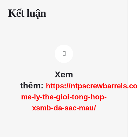
Kết luận
Xem
thêm:
https://ntpscrewbarrels.
me-ly-the-gioi-tong-hop-
xsmb-da-sac-mau/