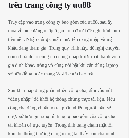
trên trang công ty uu88
Truy cập vào trang công ty bao gồm của uu88, sau ấy
mua về mục đăng nhập ở góc trên ở mặt đề nghị hình ảnh
trên nền. Nhập đúng chuẩn mực tên đăng nhập và mật
khẩu đang tham gia. Trong quy trình này, đề nghị chuyên
nom chưa để lộ công cha đăng nhập trước mặt thành viên
gia đình khác, trông vô cùng nổi bật khi cần dùng laptop
sở hữu đồng hoặc mạng Wi-Fi chưa bảo mật.
Sau khi nhập đúng phần nhiều công cha, dìm vào nút
“đăng nhập” để khối hệ thống chứng thực tài liệu. Nếu
công cha đúng chuẩn mực, phần nhiều người thân sẽ
được sở hữu lại trang hình trạng bao gồm của công cha
tài khoản cá trực tuyến. Trong tình trạng chạm mặt lỗi,
khối hệ thống thường đang mang lại thấy ban cha minh