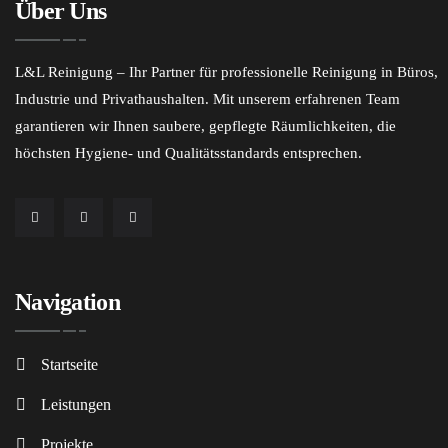
Über Uns
L&L Reinigung – Ihr Partner für professionelle Reinigung in Büros,
Industrie und Privathaushalten. Mit unserem erfahrenen Team
garantieren wir Ihnen saubere, gepflegte Räumlichkeiten, die
höchsten Hygiene- und Qualitätsstandards entsprechen.
Navigation
Startseite
Leistungen
Projekte