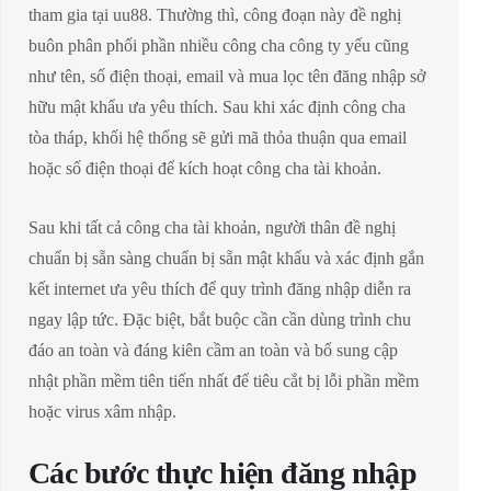
tham gia tại uu88. Thường thì, công đoạn này đề nghị
buôn phân phối phần nhiều công cha công ty yếu cũng
như tên, số điện thoại, email và mua lọc tên đăng nhập sở
hữu mật khẩu ưa yêu thích. Sau khi xác định công cha
tòa tháp, khối hệ thống sẽ gửi mã thỏa thuận qua email
hoặc số điện thoại để kích hoạt công cha tài khoản.
Sau khi tất cả công cha tài khoản, người thân đề nghị
chuẩn bị sẵn sàng chuẩn bị sẵn mật khẩu và xác định gắn
kết internet ưa yêu thích để quy trình đăng nhập diễn ra
ngay lập tức. Đặc biệt, bắt buộc cần cần dùng trình chu
đáo an toàn và đáng kiên cầm an toàn và bổ sung cập
nhật phần mềm tiên tiến nhất để tiêu cắt bị lỗi phần mềm
hoặc virus xâm nhập.
Các bước thực hiện đăng nhập