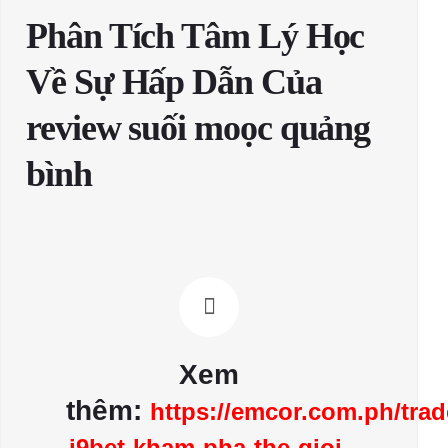
Phân Tích Tâm Lý Học
Về Sự Hấp Dẫn Của
review suối moọc quảng
bình
Xem
thêm:
https://emcor.com.ph/trad
i9bet-kham-pha-the-gioi-