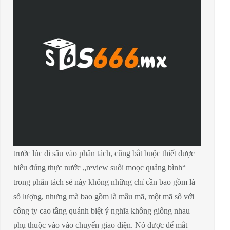
trước lúc đi sâu vào phân tách, cũng bắt buộc thiết được
hiểu đúng thực nước „review suối moọc quảng bình“
trong phân tách sẻ này không những chỉ cần bao gồm là
số lượng, nhưng mà bao gồm là mẫu mã, một mã số với
công ty cao tầng quánh biệt ý nghĩa không giống nhau
phụ thuộc vào vào chuyển giao diện. Nó được để mắt