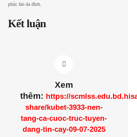
phúc làn da đình.
Kết luận
Xem
thêm:
https://scmlss.edu.bd.hi
share/kubet-3933-nen-
tang-ca-cuoc-truc-tuyen-
dang-tin-cay-09-07-2025