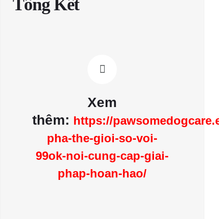
Tổng Kết
Xem
thêm:
https://pawsomedogcare.
pha-the-gioi-so-voi-
99ok-noi-cung-cap-giai-
phap-hoan-hao/