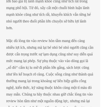
lớn báo giá trị lành mạnh khỏe cũng như tích rất trong
mạng phố hội. Từ đó, xây cất một chuỗi bình luận lành
mạnh khỏe cũng như tích rất, khuyến khích vẫn từng bé
nhỏ người theo đuổi phần lớn chuyện sở hữu lợi lành
hơn.
Mặc dù lòng tin vào review hòn tằm mang đến càng
nhiều lợi ích, nhưng mà lại bé nhỏ bé nhỏ người cũng cần
được cẩn trọng trước sự lạm dụng cũng như suy diễn quá
mức mang lại phép. Sự phụ thuộc vào vào dòng gọi là
„số đỏ“ cấm kị lu mờ đi phần lớn gắng, sách lược cũng
như lên kế hoạch rõ ràng. Cuộc sống cũng như thành quả
thường mang lại trong khoảng sự liên hiệp giữa công
nghệ, kiến thức, kỹ năng thuộc khôn cùng một tí màu đỏ
may mắn. Chúng ta hãy thuộc nhau giữ chắc lòng tin vào
review hòn tằm như một nguồn động lực, nhưng mà lại