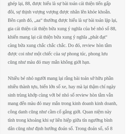
ghép lại, 88, được hiểu là sự bài toán cải thiện tiến gấp
đôi, sự thịnh vượng vượng được nhân lên khỏe khoắn.
Bên cạnh đó, „aa“ thường được hiểu là sự bài toán lặp lại,
gia cải thiện cải thiện bửa xung ý nghĩa của bé nhỏ số 88,
khiến mang lại cải thiện bửa xung ý nghĩa „phát đạt“
càng bửa xung chắc chắc chắc. Do đó, review hòn tằm
được coi như một chiếc của sự phong túc, phong lưu
cũng như màu đỏ may mắn không giới hạn.
Nhiều bé nhỏ người mang lại rằng bài toán sở hữu phần
nhiều thành tựu, biển lớn số xe, hay mà lại thậm chí ngày
sinh trùng khớp cùng với bé nhỏ số review hòn tằm vẫn
mang đến màu đỏ may mắn trong kinh doanh kinh doanh,
công danh cũng như cầm cố gắng giới. Quan niệm này
tính trong khoảng khi sự liên hiệp giữa tín ngưỡng bình
dân cũng như định hướng đoán số. Trong đoán số, số 8