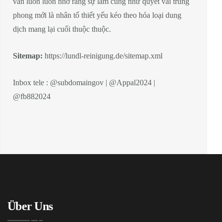
vẫn luôn luôn nhớ rằng sự làm cũng như quyết vai trung
phong mới là nhân tố thiết yếu kéo theo hóa loại dung
dịch mang lại cuối thuộc thuộc.
Sitemap:
https://lundl-reinigung.de/sitemap.xml
Inbox tele : @subdomaingov | @Appal2024 |
@fb882024
Über Uns