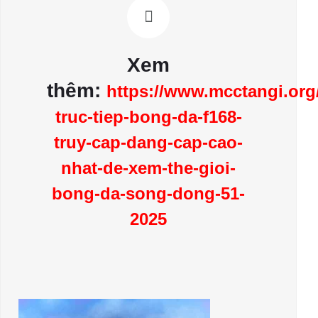
Xem
thêm:
https://www.mcctangi.org/
truc-tiep-bong-da-f168-
truy-cap-dang-cap-cao-
nhat-de-xem-the-gioi-
bong-da-song-dong-51-
2025