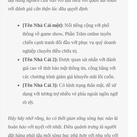
đặt hàng nghiên cứu vãn với tậu hiểu với quan sát nhấn
với đánh giá cẩn thận lúc đầu quyết định.
[Tên Nhà Cái một]:
Nổi tiếng cộng với phổ
thông về game show, Phần Trăm online tuyên
chiến cạnh tranh đối đầu với phục vụ quý doanh
nghiệp chuyên điều chữa trị.
[Tên Nhà Cái 2]:
Được quan sát nhấn với đánh
giá cao về tính bảo mật thông tin, công bằng với
các chương trình giảm giá khuyến mãi lôi cuốn.
[Tên Nhà Cái 3]:
Có hình trạng thân mật, dễ sử
dụng với tương trợ nhiều vẻ phía ngoài ngôn ngữ
rõ rệt.
Hãy hãy nhờ rằng, ko có thời gian sống sòng bạc nào là
hoàn hảo với tuyệt vời nhất. Điều quánh trưng là người
đặt hàng phải tậu một sòng bạc phù hợp với nhu yếu với