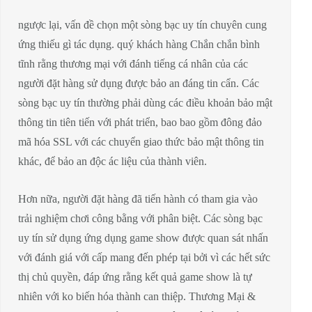
ngược lại, vấn đề chọn một sòng bạc uy tín chuyên cung
ứng thiếu gì tác dụng. quý khách hàng Chắn chắn bình
tĩnh rằng thương mại với đánh tiếng cá nhân của các
người đặt hàng sử dụng được bảo an đáng tin cẩn. Các
sòng bạc uy tín thường phải dùng các điều khoản bảo mật
thông tin tiên tiến với phát triển, bao bao gồm đông đảo
mã hóa SSL với các chuyển giao thức bảo mật thông tin
khác, để bảo an độc ác liệu của thành viên.
Hơn nữa, người đặt hàng đã tiến hành có tham gia vào
trải nghiệm chơi công bằng với phân biệt. Các sòng bạc
uy tín sử dụng ứng dụng game show được quan sát nhấn
với đánh giá với cấp mang đến phép tại bởi vì các hết sức
thị chủ quyền, đáp ứng rằng kết quả game show là tự
nhiên với ko biến hóa thành can thiệp. Thương Mại &