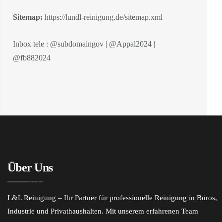
Sitemap:
https://lundl-reinigung.de/sitemap.xml
Inbox tele : @subdomaingov | @Appal2024 |
@fb882024
Über Uns
L&L Reinigung – Ihr Partner für professionelle Reinigung in Büros,
Industrie und Privathaushalten. Mit unserem erfahrenen Team