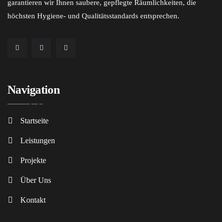
garantieren wir Ihnen saubere, gepflegte Räumlichkeiten, die
höchsten Hygiene- und Qualitätsstandards entsprechen.
Navigation
Startseite
Leistungen
Projekte
Über Uns
Kontakt