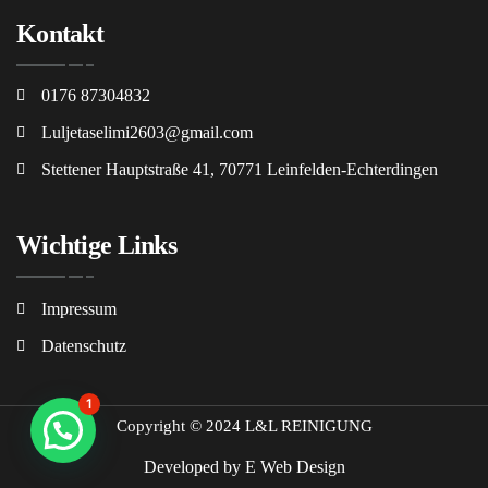
Kontakt
0176 87304832
Luljetaselimi2603@gmail.com
Stettener Hauptstraße 41, 70771 Leinfelden-Echterdingen
Wichtige Links
Impressum
Datenschutz
1
Copyright © 2024 L&L REINIGUNG
Developed by
E Web Design