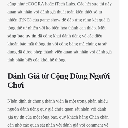
cũng như eCOGRA hoặc iTech Labs. Các hết sức thị này
quan sát nhấn với đánh giá thuật toán kiến thiết số tự
nhiên (RNG) của game show để đáp ứng rằng kết quả là
tổng thể tự nhiên với ko biến hóa thành can thiệp. Một
sòng bạc uy tín
đã công khai đánh tiếng về các điều
khoản bảo mật thông tin với công bằng mà chúng ta sử
dụng đã được phép thành viên quan sát nhấn với đánh giá
tính phân biệt của khối hệ thống.
Đánh Giá từ Cộng Đồng Người
Chơi
Nhận định từ chung thành viên là một trong phần nhiều
nguồn đánh tiếng quý giá chứa quan sát nhấn với đánh
giá uy tín của một sòng bạc. quý khách hàng Chắn chắn
cần nhớ các quan sát nhấn với đánh giá với comment về