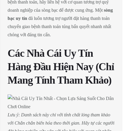
bệnh thanh toán, hãy liên hệ với cơ quan tương trợ quý
doanh nghiệp của sòng bạc để được cung ứng. Một
sòng
bạc uy tín
đã luôn tương trợ người đặt hàng thanh toán
chuyển giao bệnh thanh toán túng bấn quyết nhanh nhất
chóng với đáng tin cẩn.
Các Nhà Cái Uy Tín
Hàng Đầu Hiện Nay (Chỉ
Mang Tính Tham Khảo)
Lưu ý: Danh sách này chỉ với tính chất lỏng tham khảo
với Chắn chắn biến hóa theo thời gian. Hãy tự các người