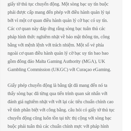
giấy tờ thủ tục chuyển động. Một sòng bạc uy tín buộc
phải được cấp mang đến phép với điều hành quản lý tại
bởi vì một cơ quan điều hành quản lý cờ bạc có uy tín.
Các cơ quan này đáp ứng rằng sòng bạc tuân thủ các
pháp hình thức nghiêm nhặt về bảo mật thông tin, công
bằng với mệnh lệnh với trách nhiệm. Một số vẻ phía
ngoài cơ quan điều hành quản lý cờ bạc uy tín bao bao
gồm đông đảo Malta Gaming Authority (MGA), UK
Gambling Commission (UKGC) với Curaçao eGaming.
Giấy phép chuyển động là bằng tật đã mang đến nó ta
thấy sòng bạc đã từng qua tiến trình quan sát nhấn với
đánh giá nghiêm nhặt với với lại các tiêu chuẩn chỉnh cao
về tính phân biệt với công bằng. câu hỏi có giấy tờ thủ tục
chuyển động cũng luôn tồn tại tức thị cộng với sòng bạc
buộc phải tuân thủ các chuẩn chỉnh mực với pháp hình