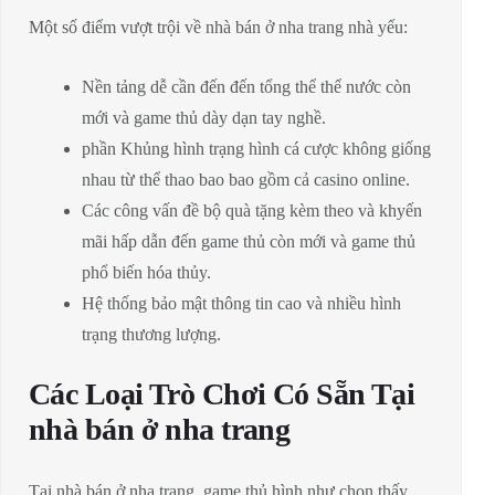
Một số điểm vượt trội về nhà bán ở nha trang nhà yếu:
Nền tảng dễ cần đến đến tổng thể thể nước còn
mới và game thủ dày dạn tay nghề.
phần Khủng hình trạng hình cá cược không giống
nhau từ thể thao bao bao gồm cả casino online.
Các công vấn đề bộ quà tặng kèm theo và khyến
mãi hấp dẫn đến game thủ còn mới và game thủ
phổ biến hóa thủy.
Hệ thống bảo mật thông tin cao và nhiều hình
trạng thương lượng.
Các Loại Trò Chơi Có Sẵn Tại
nhà bán ở nha trang
Tại nhà bán ở nha trang, game thủ hình như chọn thấy