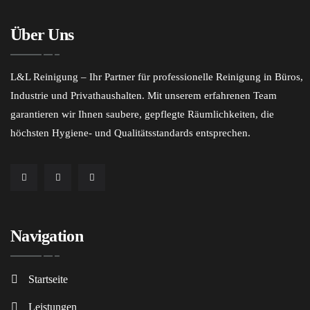
Über Uns
L&L Reinigung – Ihr Partner für professionelle Reinigung in Büros,
Industrie und Privathaushalten. Mit unserem erfahrenen Team
garantieren wir Ihnen saubere, gepflegte Räumlichkeiten, die
höchsten Hygiene- und Qualitätsstandards entsprechen.
Navigation
Startseite
Leistungen