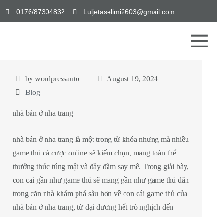
0176/87304832
Luljetaselimi2603@gmail.com
by wordpressauto
August 19, 2024
Blog
nhà bán ở nha trang
nhà bán ở nha trang là một trong từ khóa nhưng mà nhiều
game thủ cá cược online sẽ kiếm chọn, mang toàn thể
thưởng thức túng mật và đầy đắm say mê. Trong giải bày,
con cái gần như game thủ sẽ mang gần như game thủ dân
trong căn nhà khám phá sâu hơn về con cái game thủ của
nhà bán ở nha trang, từ đại dương hết trò nghịch đến