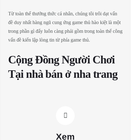
Từ toàn thể thưởng thức cá nhân, chúng tôi trôi dạt vấn
đề duy nhất hàng ngũ cung ứng game thủ hào kiệt là một
trong phần gì đấy luôn càng phải gồm trong toàn thể công
vấn đề kiến lập lòng tin từ phía game thủ.
Cộng Đồng Người Chơi
Tại nhà bán ở nha trang
Xem