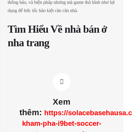
thông báo, và biện pháp nhưng mà game thủ hình như lợi
dụng để bức tốc hào kiệt căn căn nhà.
Tìm Hiểu Về nhà bán ở
nha trang
Xem
thêm:
https://solacebasehausa.
kham-pha-i9bet-soccer-