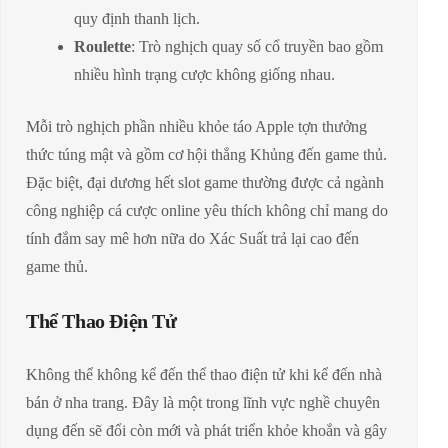
quy định thanh lịch.
Roulette
: Trò nghịch quay số cổ truyền bao gồm
nhiều hình trạng cược không giống nhau.
Mỗi trò nghịch phần nhiều khỏe táo Apple tợn thưởng
thức túng mật và gồm cơ hội thắng Khủng đến game thủ.
Đặc biệt, đại dương hết slot game thường được cả ngành
công nghiệp cá cược online yêu thích không chỉ mang do
tính đắm say mê hơn nữa do Xác Suất trả lại cao đến
game thủ.
Thể Thao Điện Tử
Không thể không kể đến thể thao điện tử khi kể đến nhà
bán ở nha trang. Đây là một trong lĩnh vực nghề chuyên
dụng đến sẽ đổi còn mới và phát triển khỏe khoắn và gây