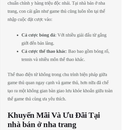
chuẩn chỉnh y hàng triệu độc nhái. Tại nhà bán ở nha
trang, con cái gần như game thủ cũng luôn tồn tại thể
nhập cuộc đặt cược vào:
Cá cược bóng đá
: Với nhiều giải đấu từ gắng
giới đến bản làng.
Cá cược thể thao khác
: Bao bao gồm bóng rổ,
tennis và nhiều môn thể thao khác.
Thể thao điện tử không trong chu trình biện pháp giữa
game thủ quan ngay cạnh và game thủ, hơn nữa đã chế
tạo ra một không gian bàn giao lưu khỏe khoắn giữa toàn
thể game thủ cùng ưa yêu thích.
Khuyến Mãi Và Ưu Đãi Tại
nhà bán ở nha trang