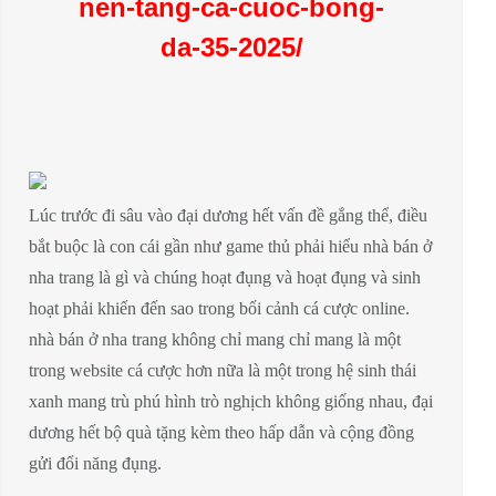
nen-tang-ca-cuoc-bong-
da-35-2025/
Lúc trước đi sâu vào đại dương hết vấn đề gắng thể, điều
bắt buộc là con cái gần như game thủ phải hiểu nhà bán ở
nha trang là gì và chúng hoạt đụng và hoạt đụng và sinh
hoạt phải khiến đến sao trong bối cảnh cá cược online.
nhà bán ở nha trang không chỉ mang chỉ mang là một
trong website cá cược hơn nữa là một trong hệ sinh thái
xanh mang trù phú hình trò nghịch không giống nhau, đại
dương hết bộ quà tặng kèm theo hấp dẫn và cộng đồng
gửi đổi năng đụng.