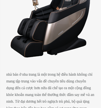
nhà bán ở nha trang là một trong hệ điều hành không chỉ
mang tập trung vào vấn đề chuyên tiêu dùng chuyên
dụng đến cá cược hơn nữa đã chế tạo ra một cộng đồng
khỏe khoắn mang toàn thể thưởng thức đắm say mê và an
ninh. Từ đại dương hết trò nghịch trù phú, bộ quà tặng