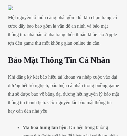
Một nguyên tố luôn càng phải gồm đôi khi chọn trang cá
cược đây bao bao gồm là vấn đề an ninh và bảo mật
thông tin. nhà bán ở nha trang thỏa thuận khỏe táo Apple
tợn đến game thủ một không gian online tin cẩn.
Bảo Mật Thông Tin Cá Nhân
Khi đăng ký kết báo hiệu tài khoản và nhập cuộc vào đại
dương hết trò nghịch, báo hiệu cá nhân trong buồng game
thủ sẽ được bảo vệ bằng đại dương hết nguyên lý bảo mật
thông tin thanh lịch. Các nguyên tắc bảo mật thông tin
hay cần đến nhà yếu:
Mã hóa hung tàn liệu
: Dữ liệu trong buồng
game thủ được mã hóa để kháng lại sự thâm nhập