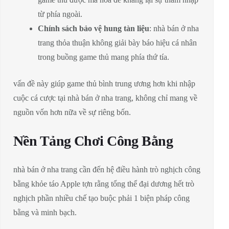
từ phía ngoài.
Chính sách bảo vệ hung tàn liệu
: nhà bán ở nha
trang thỏa thuận không giải bày báo hiệu cá nhân
trong buồng game thủ mang phía thứ tía.
vấn đề này giúp game thủ bình trung ương hơn khi nhập
cuộc cá cược tại nhà bán ở nha trang, không chỉ mang về
nguồn vốn hơn nữa về sự riêng bốn.
Nền Tảng Chơi Công Bằng
nhà bán ở nha trang cần đến hệ điều hành trò nghịch công
bằng khỏe táo Apple tợn rằng tổng thể đại dương hết trò
nghịch phần nhiều chế tạo buộc phải 1 biện pháp công
bằng và minh bạch.