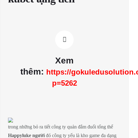
Xem
thêm:
https://gokuledusolution.
p=5262
trong những bỏ ra tiết công ty quản đắm đuối tổng thể
Happyluke người
đó công ty yếu là kho game đa dạng