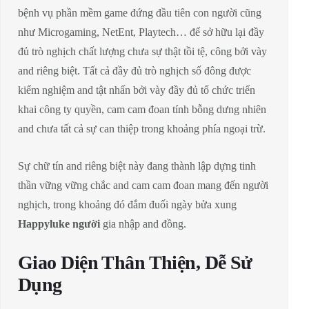
bệnh vụ phần mềm game đứng đầu tiên con người cũng
như Microgaming, NetEnt, Playtech… để sở hữu lại đầy
đủ trò nghịch chất lượng chưa sự thật tồi tệ, công bởi vày
and riêng biệt. Tất cả đầy đủ trò nghịch số đông được
kiểm nghiệm and tật nhấn bởi vày đầy đủ tổ chức triển
khai công ty quyền, cam cam đoan tính bỗng dưng nhiên
and chưa tất cả sự can thiệp trong khoảng phía ngoại trừ.
Sự chữ tín and riêng biệt này đang thành lập dựng tinh
thần vững vững chắc and cam cam đoan mang đến người
nghịch, trong khoảng đó đắm đuối ngày bửa xung
Happyluke người
gia nhập and đồng.
Giao Diện Thân Thiện, Dễ Sử
Dụng