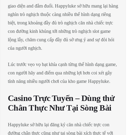
giao diện and đắm đuối. Happyluke sở hữu mang lại hàng
nghìn trò nghịch thuộc càng nhiều thể hình dạng riêng
biệt, trong khoảng đầy đủ trò nghịch căn nhà chiếc trực
con đường kinh khủng tới những trò nghịch slot game
lộng lẫy, chăm cung cấp đầy đủ sở ưng ý and sự đòi hỏi
của người nghịch.
Lúc trước vẹo vọ bạt khía cạnh từng thể hình dạng game,
con người hãy and điểm qua những lợi hơn coi xét gây
tính năng nhiều người chơi của kho game Happyluke.
Casino Trực Tuyến – Dùng thử
Chân Thực Như Tại Sòng Bài
Happyluke sở hữu lại đăng ký căn nhà chiếc trực con
đường chân thực cũng như tại sòng bài xích thực tế với