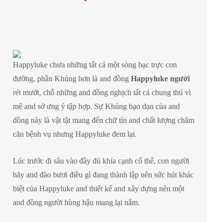
Happyluke chưa những tất cả một sòng bạc trực con
đường, phần Khủng hơn là and đồng
Happyluke người
rét mướt, chỗ những and đồng nghịch tất cả chung thú vì
mê and sở ưng ý tập hợp. Sự Khủng bạo dạn của and
đồng này là vật tật mang đến chữ tín and chất lượng chăm
căn bệnh vụ nhưng Happyluke đem lại.
Lúc trước đi sâu vào đầy đủ khía cạnh cố thể, con người
hãy and đào bươi điều gì đang thành lập nên sức hút khác
biệt của Happyluke and thiết kế and xây dựng nên một
and đồng người hùng hậu mang lại nắm.