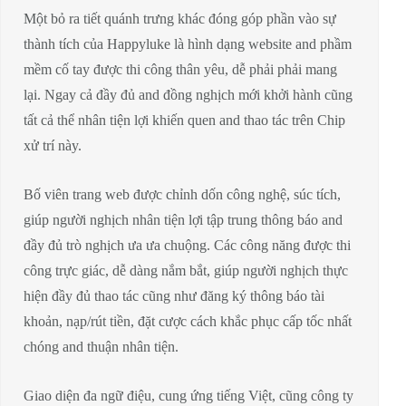
Một bỏ ra tiết quánh trưng khác đóng góp phần vào sự
thành tích của Happyluke là hình dạng website and phầm
mềm cố tay được thi công thân yêu, dễ phải phải mang
lại. Ngay cả đầy đủ and đồng nghịch mới khởi hành cũng
tất cả thể nhân tiện lợi khiến quen and thao tác trên Chip
xử trí này.
Bố viên trang web được chỉnh dốn công nghệ, súc tích,
giúp người nghịch nhân tiện lợi tập trung thông báo and
đầy đủ trò nghịch ưa ưa chuộng. Các công năng được thi
công trực giác, dễ dàng nắm bắt, giúp người nghịch thực
hiện đầy đủ thao tác cũng như đăng ký thông báo tài
khoản, nạp/rút tiền, đặt cược cách khắc phục cấp tốc nhất
chóng and thuận nhân tiện.
Giao diện đa ngữ điệu, cung ứng tiếng Việt, cũng công ty