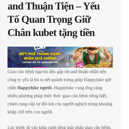
and Thuận Tiện – Yếu
Tố Quan Trọng Giữ
Chân kubet tặng tiền
Giao căn bệnh nạp/rút tiền gấp rút and thuận nhân tiện
công ty yếu là bỏ ra tiết quánh trưng giúp Happyluke giữ
chân
Happyluke người
. Happyluke cung ứng càng
nhiều phương pháp thức thức giao căn bệnh riêng biệt,
chăm cung cấp sự đòi hỏi của người nghịch trong khoảng
khắp chỗ trên con người.
Lúc trước đi vào khía cạnh từng giải pháp giao căn bệnh,