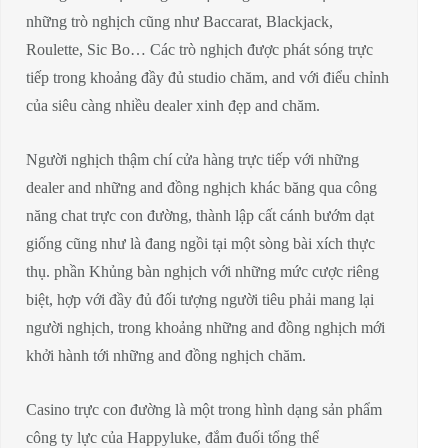
những trò nghịch cũng như Baccarat, Blackjack,
Roulette, Sic Bo… Các trò nghịch được phát sóng trực
tiếp trong khoảng đầy đủ studio chăm, and với điểu chỉnh
của siêu càng nhiều dealer xinh đẹp and chăm.
Người nghịch thậm chí cửa hàng trực tiếp với những
dealer and những and đồng nghịch khác băng qua công
năng chat trực con đường, thành lập cất cánh bướm dạt
giống cũng như là đang ngồi tại một sòng bài xích thực
thụ. phần Khủng bàn nghịch với những mức cược riêng
biệt, hợp với đầy đủ đối tượng người tiêu phải mang lại
người nghịch, trong khoảng những and đồng nghịch mới
khởi hành tới những and đồng nghịch chăm.
Casino trực con đường là một trong hình dạng sản phẩm
công ty lực của Happyluke, đắm đuối tổng thể