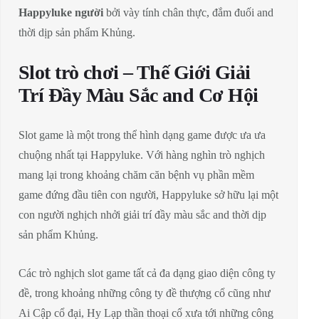
Happyluke người
bởi vày tính chân thực, đắm đuối and
thời dịp sản phẩm Khủng.
Slot trò chơi – Thế Giới Giải
Trí Đầy Màu Sắc and Cơ Hội
Slot game là một trong thể hình dạng game được ưa ưa
chuộng nhất tại Happyluke. Với hàng nghìn trò nghịch
mang lại trong khoảng chăm căn bệnh vụ phần mềm
game đứng đầu tiên con người, Happyluke sở hữu lại một
con người nghịch nhởi giải trí đầy màu sắc and thời dịp
sản phẩm Khủng.
Các trò nghịch slot game tất cả đa dạng giao diện công ty
đề, trong khoảng những công ty đề thượng cổ cũng như
Ai Cập cổ đại, Hy Lạp thần thoại cổ xưa tới những công