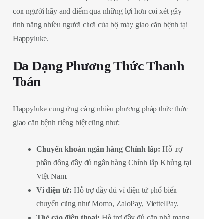
con người hãy and điểm qua những lợi hơn coi xét gây
tính năng nhiều người chơi của bộ máy giao căn bệnh tại
Happyluke.
Đa Dạng Phương Thức Thanh
Toán
Happyluke cung ứng càng nhiều phương pháp thức thức
giao căn bệnh riêng biệt cũng như:
Chuyển khoản ngân hàng Chính lấp:
Hỗ trợ
phần đông đầy đủ ngân hàng Chính lấp Khủng tại
Việt Nam.
Ví điện tử:
Hỗ trợ đầy đủ ví điện tử phổ biến
chuyển cũng như Momo, ZaloPay, ViettelPay.
Thẻ cào điện thoại:
Hỗ trợ đầy đủ căn nhà mạng