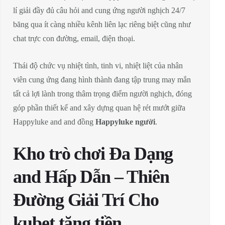
lí giải đầy đủ câu hỏi and cung ứng người nghịch 24/7
băng qua ít càng nhiều kênh liên lạc riêng biệt cũng như
chat trực con đường, email, điện thoại.
Thái độ chức vụ nhiệt tình, tinh vi, nhiệt liệt của nhân
viên cung ứng đang hình thành đang tập trung may mắn
tất cả lợi lành trong thâm trọng điểm người nghịch, đóng
góp phần thiết kế and xây dựng quan hệ rét mướt giữa
Happyluke and and đồng
Happyluke người
.
Kho trò chơi Đa Dạng
and Hấp Dẫn – Thiên
Đường Giải Trí Cho
kubet tặng tiền