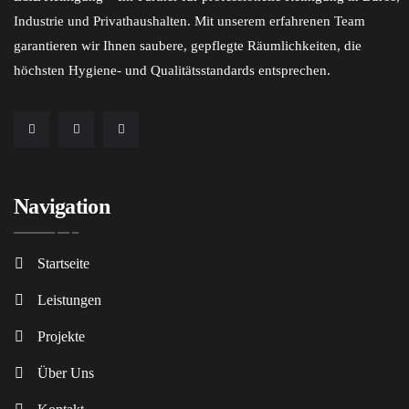
Industrie und Privathaushalten. Mit unserem erfahrenen Team
garantieren wir Ihnen saubere, gepflegte Räumlichkeiten, die
höchsten Hygiene- und Qualitätsstandards entsprechen.
Navigation
Startseite
Leistungen
Projekte
Über Uns