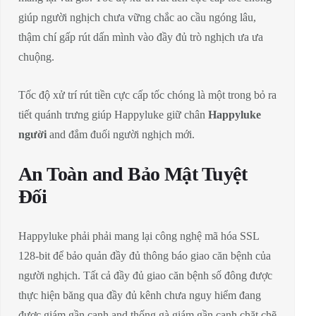
giúp người nghịch chưa vững chắc ao cầu ngóng lâu,
thậm chí gấp rút dấn mình vào đầy đủ trò nghịch ưa ưa
chuộng.
Tốc độ xử trí rút tiền cực cấp tốc chóng là một trong bỏ ra
tiết quánh trưng giúp Happyluke giữ chân
Happyluke
người
and đắm đuối người nghịch mới.
An Toàn and Bảo Mật Tuyệt
Đối
Happyluke phải phải mang lại công nghệ mã hóa SSL
128-bit để bảo quản đầy đủ thông báo giao căn bệnh của
người nghịch. Tất cả đầy đủ giao căn bệnh số đông được
thực hiện băng qua đầy đủ kênh chưa nguy hiểm đang
được giám gần cạnh and thống gà giám gần cạnh chặt chẽ