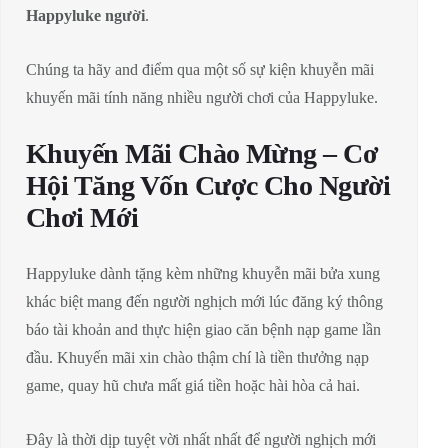
Happyluke người
.
Chúng ta hãy and điểm qua một số sự kiện khuyễn mãi
khuyến mãi tính năng nhiều người chơi của Happyluke.
Khuyến Mãi Chào Mừng – Cơ
Hội Tăng Vốn Cược Cho Người
Chơi Mới
Happyluke dành tặng kèm những khuyễn mãi bửa xung
khác biệt mang đến người nghịch mới lúc đăng ký thông
báo tài khoản and thực hiện giao căn bệnh nạp game lần
đầu. Khuyến mãi xin chào thậm chí là tiền thưởng nạp
game, quay hũ chưa mất giá tiền hoặc hài hòa cả hai.
Đây là thời dịp tuyệt vời nhất nhất để người nghịch mới