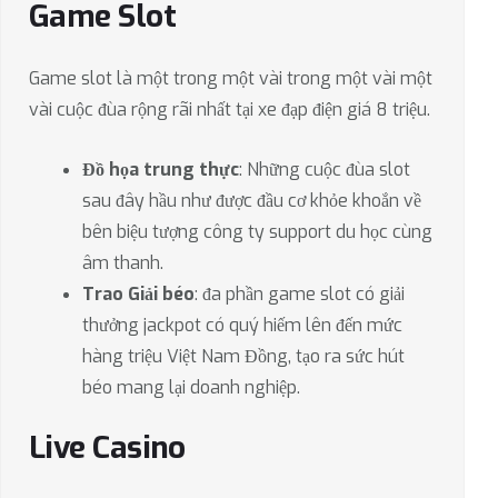
Game Slot
Game slot là một trong một vài trong một vài một
vài cuộc đùa rộng rãi nhất tại xe đạp điện giá 8 triệu.
Đồ họa trung thực
: Những cuộc đùa slot
sau đây hầu như được đầu cơ khỏe khoắn về
bên biệu tượng công ty support du học cùng
âm thanh.
Trao Giải béo
: đa phần game slot có giải
thưởng jackpot có quý hiếm lên đến mức
hàng triệu Việt Nam Đồng, tạo ra sức hút
béo mang lại doanh nghiệp.
Live Casino