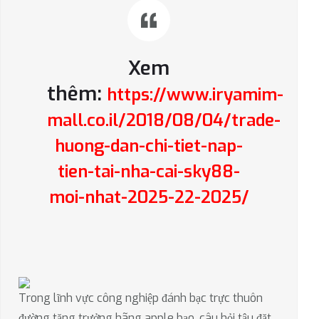
Xem
thêm:
https://www.iryamim-
mall.co.il/2018/08/04/trade-
huong-dan-chi-tiet-nap-
tien-tai-nha-cai-sky88-
moi-nhat-2025-22-2025/
Trong lĩnh vực công nghiệp đánh bạc trực thuôn
đường tăng trưởng hãng apple bạo, câu hỏi tậu đặt