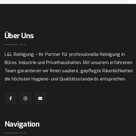
Über Uns
L&L Reinigung – Ihr Partner für professionelle Reinigung in
Büros, Industrie und Privathaushalten. Mit unserem erfahrenen
Team garantieren wir Ihnen saubere, gepflegte Räumlichkeiten,
die höchsten Hygiene- und Qualitätsstandards entsprechen.
Navigation