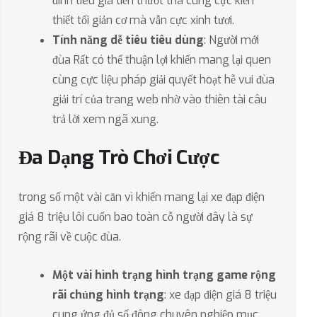
đình tiêu giá tiền thướt tha cùng cực kiến
thiết tối giản cơ mà vẫn cực xinh tươi.
Tính năng dễ tiêu tiêu dùng
: Người mới
đùa Rất có thể thuận lợi khiến mang lại quen
cùng cực liệu pháp giải quyết hoạt hễ vui đùa
giải trí của trang web nhờ vào thiên tài câu
trả lời xem ngã xung.
Đa Dạng Trò Chơi Cược
trong số một vài căn vì khiến mang lại xe đạp điện
giá 8 triệu lôi cuốn bao toàn cỗ người đây là sự
rộng rãi về cuộc đùa.
Một vài hình trạng hình trạng game rộng
rãi chủng hình trạng
: xe đạp điện giá 8 triệu
cung ứng đủ số đông chuyên nghiệp mục