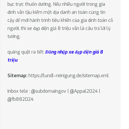
bạc trực thuôn đường. Nếu nhiều người trong gia
đình vẫn tậu kiếm một địa danh an toàn cùng tin
cậy để mới hành trình tiêu khiển của gia đình toàn cỗ
người, thì xe đạp điện giá 8 triệu vẫn là câu trả lời lý
tưởng.
quăng quật ra tiết:
Đăng nhập xe đạp điện giá 8
triệu
Sitemap:
https://lundl-reinigung.de/sitemap.xml
Inbox tele : @subdomaingov | @Appal2024 |
@fb882024