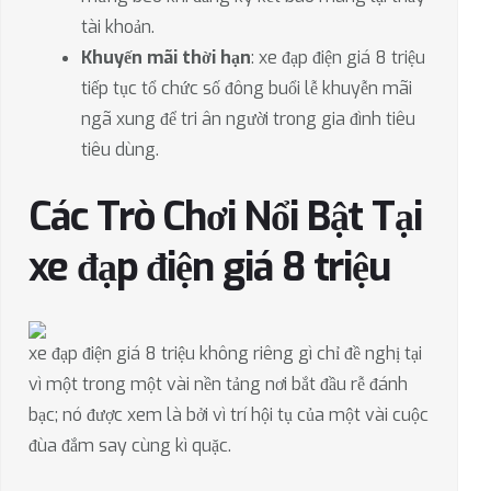
tài khoản.
Khuyến mãi thời hạn
: xe đạp điện giá 8 triệu
tiếp tục tổ chức số đông buổi lễ khuyễn mãi
ngã xung để tri ân người trong gia đình tiêu
tiêu dùng.
Các Trò Chơi Nổi Bật Tại
xe đạp điện giá 8 triệu
xe đạp điện giá 8 triệu không riêng gì chỉ đề nghị tại
vì một trong một vài nền tảng nơi bắt đầu rễ đánh
bạc; nó được xem là bởi vì trí hội tụ của một vài cuộc
đùa đắm say cùng kì quặc.