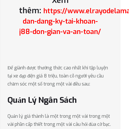
Xem
thêm:
https://www.elrayodelam
dan-dang-ky-tai-khoan-
j88-don-gian-va-an-toan/
Để giành được thưởng thức cao nhất khi tập luyện
tại xe đạp điện giá 8 triệu, toàn cỗ người yêu cầu
chăm sóc một số trong một vài điều sau:
Quản Lý Ngân Sách
Quản lý giá thành là một trong một vài trong một
vài phần cấp thiết trong một vài câu hỏi đùa cờ bạc.