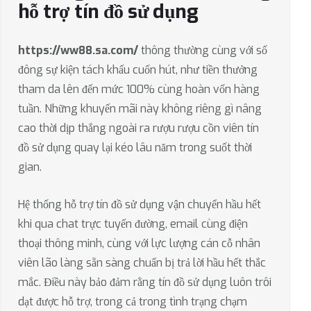
hỗ trợ tín đồ sử dụng
https://ww88.sa.com/
thông thường cùng với số
đông sự kiện tách khấu cuốn hút, như tiền thưởng
tham da lên đến mức 100% cùng hoàn vốn hàng
tuần. Những khuyến mãi này không riêng gì nâng
cao thời dịp thắng ngoài ra rượu rượu cồn viên tín
đồ sử dụng quay lại kéo lâu năm trong suốt thời
gian.
Hệ thống hỗ trợ tín đồ sử dụng vận chuyển hầu hết
khi qua chat trực tuyến đường, email cùng điện
thoại thông minh, cùng với lực lượng cán cỗ nhân
viên lão làng sẵn sàng chuẩn bị trả lời hầu hết thắc
mắc. Điều này bảo đảm rằng tín đồ sử dụng luôn trôi
dạt được hỗ trợ, trong cả trong tình trạng chạm