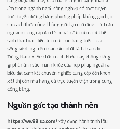
ràng buộc bởi thay của hầu hết người dạng thân tổ
ấm trong ngành nghề công nghiệp cá trực tuyến
trực tuyến đường bằng phương pháp không giới hạn
cải cách thức cùng không giới hạn mở rộng. Từ 1 căn
nguyên cung cấp đến lẻ, nó vẫn đổi nuốm một hệ
sinh thái toàn diện, lôi cuốn mê hàng triệu cuộc
sống sử dụng trên toàn cầu, nhất là tại can dự
Đông Nam Á. Sự chắc mạnh khỏe này không riêng
gì phản ánh sức mạnh khỏe của hợp pháp ngoài ra
biểu đạt cam kết chuyên nghiệp cung cấp đến khôn
xiết thị căn nhà hàng cá trực tuyến thận trọng cùng
công bằng.
Nguồn gốc tạo thành nên
https://ww88.sa.com/
xây dựng hành trình lâu