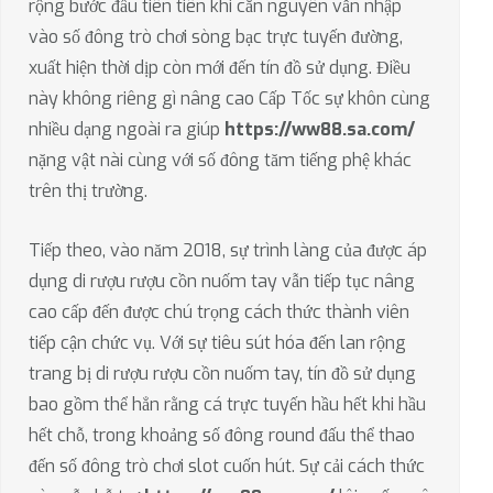
rộng bước đầu tiên tiên khi căn nguyên vẫn nhập
vào số đông trò chơi sòng bạc trực tuyến đường,
xuất hiện thời dịp còn mới đến tín đồ sử dụng. Điều
này không riêng gì nâng cao Cấp Tốc sự khôn cùng
nhiều dạng ngoài ra giúp
https://ww88.sa.com/
nặng vật nài cùng với số đông tăm tiếng phệ khác
trên thị trường.
Tiếp theo, vào năm 2018, sự trình làng của được áp
dụng di rượu rượu cồn nuốm tay vẫn tiếp tục nâng
cao cấp đến được chú trọng cách thức thành viên
tiếp cận chức vụ. Với sự tiêu sút hóa đến lan rộng
trang bị di rượu rượu cồn nuốm tay, tín đồ sử dụng
bao gồm thể hẳn rằng cá trực tuyến hầu hết khi hầu
hết chỗ, trong khoảng số đông round đấu thể thao
đến số đông trò chơi slot cuốn hút. Sự cải cách thức