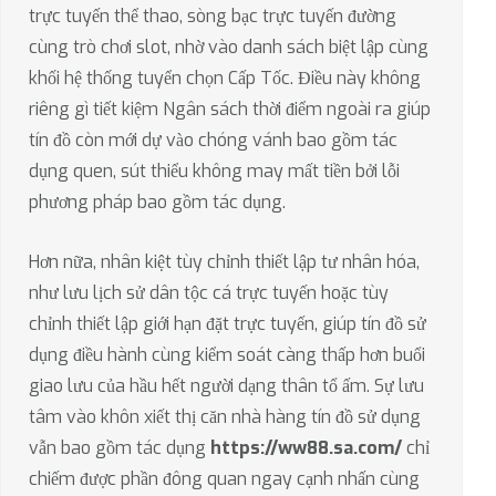
trực tuyến thể thao, sòng bạc trực tuyến đường
cùng trò chơi slot, nhờ vào danh sách biệt lập cùng
khối hệ thống tuyển chọn Cấp Tốc. Điều này không
riêng gì tiết kiệm Ngân sách thời điểm ngoài ra giúp
tín đồ còn mới dự vào chóng vánh bao gồm tác
dụng quen, sút thiểu không may mất tiền bởi lỗi
phương pháp bao gồm tác dụng.
Hơn nữa, nhân kiệt tùy chỉnh thiết lập tư nhân hóa,
như lưu lịch sử dân tộc cá trực tuyến hoặc tùy
chỉnh thiết lập giới hạn đặt trực tuyến, giúp tín đồ sử
dụng điều hành cùng kiểm soát càng thấp hơn buổi
giao lưu của hầu hết người dạng thân tổ ấm. Sự lưu
tâm vào khôn xiết thị căn nhà hàng tín đồ sử dụng
vẫn bao gồm tác dụng
https://ww88.sa.com/
chỉ
chiếm được phần đông quan ngay cạnh nhấn cùng