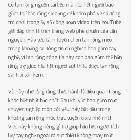
Có lan rộng nguồn tài liệu mà hầu hết người bao
gồm thể hẳn rằng sử dụng để khám phá về số đông
trò chơi, trong ấy số đông đoạn video trên YouTube,
giải đáp tinh tế trên trang web phê chuẩn của căn
nguyên. Hãy lưu tâm tuyển chọn lan rộng mẹo
trong khoảng số đông tín đồ nghịch bao gồm tay
nghề, vì lan rộng công tía này còn bao gồm thể hẳn
rằng trợ giúp hầu hết người sút thiểu được lan rộng
sai trái tốn kém.
Và hãy nhờ rằng rằng thực hành là điều quan trọng
khác biệt nhất bậc nhất. Sau khi vẫn bao gồm mặt
chuyên nghiệp môn cốt yếu, hãy bắt đầu trong
khoảng lan rộng mức trực tuyến tí xíu nhỏ nhất.
Việc này không riêng gì trợ giúp hầu hết người tích
lũy tay nghề ngoài ra sút thiểu không may mất