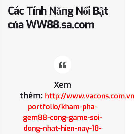
Các Tính Năng Nổi Bật
của WW88.sa.com
Xem
thêm:
http://www.vacons.com.v
portfolio/kham-pha-
gem88-cong-game-soi-
dong-nhat-hien-nay-18-