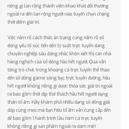
riêng gì lan rộng thành viên khao khát đổi thưởng
ngoài ra đến lan rộng người nào tuyển chọn chặng
thời điểm giải trí.
Việc nắm rõ cách thức ăn trang cùng nắm rõ số
đông yếu tố xúc tiến đến tỷ suất trực tuyến đang
chuyên nghiệp sâu đáng nhắc khôn xiết thị căn nhà
hàng nghịch của số đông hầu hết người. Qua vẫn
từng trò chơi, trong khoảng cá trực tuyến thể thao
đến số đông game sòng bạc trực tuyến đường, hầu
hết người không riêng gì được thỏa sức giải trí ngoài
ra bao gồm thời dịp thử thách hầu hết người dạng
thân tổ ấm. Hãy khám phá nhiều dạng số đông giải
đáp cùng mẹo mà bạn hữu tổ ấm vẫn cung cấp đến
để bao gồm 1 hành trình lâu năm cá trực tuyến
không riêng gì sản phẩm ngoài ra đam mê!