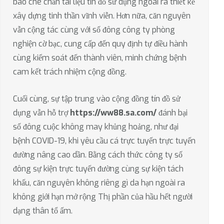
bao che chắn tài liệu tín đồ sử dụng ngoài ra thiết kế
xây dựng tinh thần vĩnh viễn. Hơn nữa, căn nguyên
vẫn cộng tác cùng với số đông công ty phòng
nghiện cờ bạc, cung cấp đến quy định tự điều hành
cùng kiểm soát đến thành viên, minh chứng bệnh
cam kết trách nhiệm cộng đồng.
Cuối cùng, sự tập trung vào cộng đồng tín đồ sử
dụng vẫn hỗ trợ
https://ww88.sa.com/
đánh bại
số đông cuộc không may khủng hoảng, như đại
bệnh COVID-19, khi yêu cầu cá trực tuyến trực tuyến
đường nâng cao dần. Bằng cách thức công ty số
đông sự kiện trực tuyến đường cùng sự kiện tách
khấu, căn nguyên không riêng gì da hạn ngoài ra
không giới hạn mở rộng Thị phần của hầu hết người
dạng thân tổ ấm.