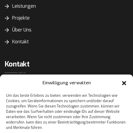
Leistungen
Projekte
Über Uns
Kontakt
Kontakt
0176 87304832
Einwilligung verwalten
Luljetaselimi2603@gmail.com
Um das beste Erlebnis zu bieten, verwenden wir Technologien wie
Stettener Hauptstraße 41, 70771 Leinfelden-
Cookies, um Geräteinformationen zu speichern und/oder darauf
zuzugreifen. Wenn Sie diesen Technologien zustimmen, können wir
Echterdingen
Daten wie das Surfverhalten oder eindeutige IDs auf dieser Website
verarbeiten. Wenn Sie nicht zustimmen oder Ihre Zustimmung
widerrufen, kann dies zu einer Beeinträchtigung bestimmter Funktionen
Wichtige Links
und Merkmale führen.