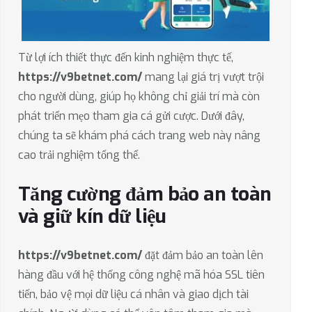
Từ lợi ích thiết thực đến kinh nghiệm thực tế,
https://v9betnet.com/
mang lại giá trị vượt trội
cho người dùng, giúp họ không chỉ giải trí mà còn
phát triển mẹo tham gia cá gửi cược. Dưới đây,
chúng ta sẽ khám phá cách trang web này nâng
cao trải nghiệm tổng thể.
Tăng cường đảm bảo an toàn
và giữ kín dữ liệu
https://v9betnet.com/
đặt đảm bảo an toàn lên
hàng đầu với hệ thống công nghệ mã hóa SSL tiên
tiến, bảo vệ mọi dữ liệu cá nhân và giao dịch tài