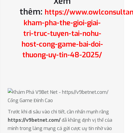
Xem
thêm:
https://www.owlconsulta
kham-pha-the-gioi-giai-
tri-truc-tuyen-tai-nohu-
host-cong-game-bai-doi-
thuong-uy-tin-48-2025/
Trước khi đi sâu vào chi tiết, cần nhấn mạnh rằng
https://v9betnet.com/
đã khẳng định vị thế của
mình trong làng mạng cá gửi cược uy tín nhờ vào