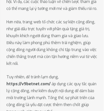
hội. Ví dụ, các cuộc thảo luận về chiến lược tham gia
có thể mang lại ý tưởng mới mẻ và giảm thiểu rủi ro.
Hơn nữa, trang web tổ chức các sự kiện cộng đồng,
như giải đấu trực tuyến với phần quà tặng giá trị,
khuyến khích người dùng tham gia và giao lưu.
Điều này làm phong phú thêm trải nghiệm, giúp
cộng đồng người dùng không chỉ tập trung vào việc
chiến thắng trượt mà còn tận hưởng niềm vui từ việc
kết nối.
Tuy nhiên, để tránh lạm dụng,
https://v9betnet.com/
áp dụng các quy tắc quản
lý cộng đồng, như kiểm duyệt nội dung để đảm bảo
môi trường lành mạnh. Tổng thể, sự phát triển của
cộng đồng là yếu đặt cược thêm then chốt giúp