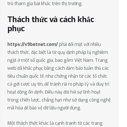
trò tham gia bài khác trên thị trường.
Thách thức và cách khắc
phục
https://v9betnet.com/
phải đối mặt với nhiều
thách thức, đặc biệt là từ quy định pháp lý nghiêm
ngặt ở một số quốc gia, bao gồm Việt Nam. Trang
web đã khắc phục bằng cách đảm bảo tuân thủ các
tiêu chuẩn quốc tế, như chứng nhận từ các tổ chức
cá gửi cược uy tín, để tránh rủi ro pháp lý và duy trì
hoạt động ổn định. Điều này đòi hỏi sự linh hoạt
trong chiến lược, chẳng hạn như sử dụng công nghệ
mã hóa để bảo vệ dữ liệu người dùng.
Một thách thức khác là cạnh tranh từ các trang