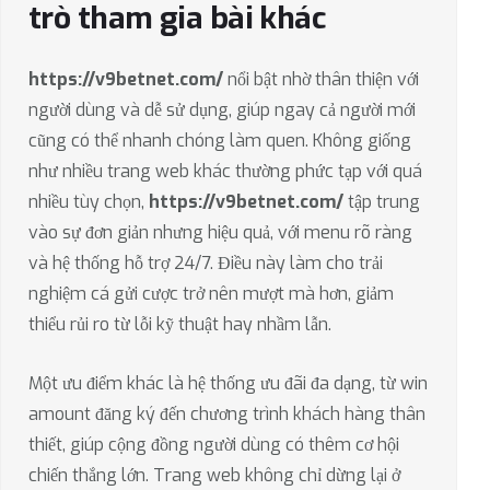
trò tham gia bài khác
https://v9betnet.com/
nổi bật nhờ thân thiện với
người dùng và dễ sử dụng, giúp ngay cả người mới
cũng có thể nhanh chóng làm quen. Không giống
như nhiều trang web khác thường phức tạp với quá
nhiều tùy chọn,
https://v9betnet.com/
tập trung
vào sự đơn giản nhưng hiệu quả, với menu rõ ràng
và hệ thống hỗ trợ 24/7. Điều này làm cho trải
nghiệm cá gửi cược trở nên mượt mà hơn, giảm
thiểu rủi ro từ lỗi kỹ thuật hay nhầm lẫn.
Một ưu điểm khác là hệ thống ưu đãi đa dạng, từ win
amount đăng ký đến chương trình khách hàng thân
thiết, giúp cộng đồng người dùng có thêm cơ hội
chiến thắng lớn. Trang web không chỉ dừng lại ở