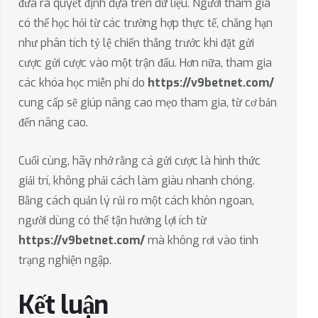
đưa ra quyết định dựa trên dữ liệu. Người tham gia
có thể học hỏi từ các trường hợp thực tế, chẳng hạn
như phân tích tỷ lệ chiến thắng trước khi đặt gửi
cược gửi cược vào một trận đấu. Hơn nữa, tham gia
các khóa học miễn phí do
https://v9betnet.com/
cung cấp sẽ giúp nâng cao mẹo tham gia, từ cơ bản
đến nâng cao.
Cuối cùng, hãy nhớ rằng cá gửi cược là hình thức
giải trí, không phải cách làm giàu nhanh chóng.
Bằng cách quản lý rủi ro một cách khôn ngoan,
người dùng có thể tận hưởng lợi ích từ
https://v9betnet.com/
mà không rơi vào tình
trạng nghiện ngập.
Kết luận