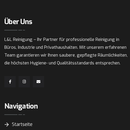
Über Uns
L&L Reinigung – Ihr Partner für professionelle Reinigung in
Büros, Industrie und Privathaushalten. Mit unserem erfahrenen
Team garantieren wir Ihnen saubere, gepflegte Räumlichkeiten,
die höchsten Hygiene- und Qualitätsstandards entsprechen.
Navigation
Startseite