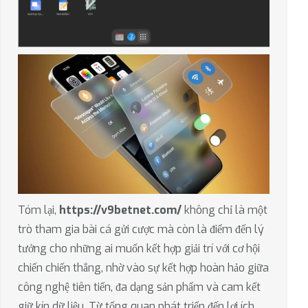
Tóm lại,
https://v9betnet.com/
không chỉ là một
trò tham gia bài cá gửi cược mà còn là điểm đến lý
tưởng cho những ai muốn kết hợp giải trí với cơ hội
chiến chiến thắng, nhờ vào sự kết hợp hoàn hảo giữa
công nghệ tiên tiến, đa dạng sản phẩm và cam kết
giữ kín dữ liệu. Từ tổng quan phát triển đến lợi ích