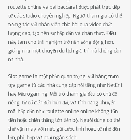
roulette online và bài baccarat được phát trực tiếp
từ các studio chuyên nghiệp. Người tham gia có thể
tương tác với nhân viên chia bài qua video chất
lượng cao, tạo nên sự hấp dẫn và chân thực. Điều
này làm cho trải nghiệm trở nên sống động hơn,
giống như một chuyến du lịch giải trí mà không cần
rời nhà.
Slot game là một phần quan trọng, với hàng trăm
tựa game từ các nhà cung cấp nổi tiếng như NetEnt
hay Microgaming. Mỗi trò tham gia đều có chủ đề
riêng, từ cổ điển đến hiện đại, với tính năng khuyến
mãi hấp dẫn như roulette online online không tốn
tiền hoặc chiến thắng lớn tiến bộ. Người dùng có thể
thử vận may với mức gửi cược linh hoạt, từ nhỏ đến
lớn, phù hợp với mọi ngân sách.