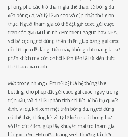
phong phú các trò tham gia thể thao, từ bóng đá
đến bóng đá, với tỷ lệ ăn cao và cập nhật thời gian
thực. Người tham gia có thể đặt gửi cược gửi cược
trên các giải đấu lớn như Premier League hay NBA,
với bố cục người dùng thân thiện giúp bằng gửi cược
dõi kết quả dễ dàng. Điều này không chỉ mang lại sự
phấn khích mà còn cơ hội kiếm tiền lãi từ kiến thức
thể thao của mình.
Một trong những điểm nổi bật là hệ thống live
betting, cho phép đặt gửi cược gửi cược ngay trong
trận đấu, với dữ liệu phân tích chi tiết để hỗ trợ quyết
định. Ví dụ, khi xem một trận bóng đá, người dùng
có thể thấy thống kê về tỷ lệ kiểm soát bóng hoặc
số lần dứt điểm, giúp lấy khuyến mãi trò tham gia
bài gửi cược. Hơn nữa, trang web thường tổ chức