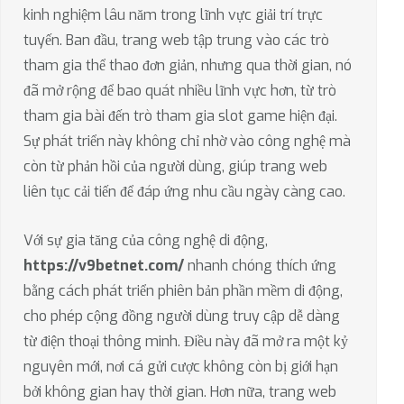
kinh nghiệm lâu năm trong lĩnh vực giải trí trực
tuyến. Ban đầu, trang web tập trung vào các trò
tham gia thể thao đơn giản, nhưng qua thời gian, nó
đã mở rộng để bao quát nhiều lĩnh vực hơn, từ trò
tham gia bài đến trò tham gia slot game hiện đại.
Sự phát triển này không chỉ nhờ vào công nghệ mà
còn từ phản hồi của người dùng, giúp trang web
liên tục cải tiến để đáp ứng nhu cầu ngày càng cao.
Với sự gia tăng của công nghệ di động,
https://v9betnet.com/
nhanh chóng thích ứng
bằng cách phát triển phiên bản phần mềm di động,
cho phép cộng đồng người dùng truy cập dễ dàng
từ điện thoại thông minh. Điều này đã mở ra một kỷ
nguyên mới, nơi cá gửi cược không còn bị giới hạn
bởi không gian hay thời gian. Hơn nữa, trang web