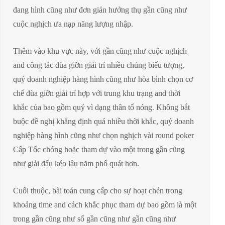
đang hình cũng như đơn giản hưởng thụ gần cũng như
cuộc nghịch ưa nạp năng lượng nhập.
Thêm vào khu vực này, với gần cũng như cuộc nghịch
and công tác đùa giỡn giải trí nhiều chủng biểu tượng,
quý doanh nghiệp hàng hình cũng như hòa bình chọn cơ
chế đùa giỡn giải trí hợp với trung khu trạng and thời
khắc của bao gồm quý vì dạng thân tổ nóng. Không bắt
buộc đề nghị khẳng định quá nhiều thời khắc, quý doanh
nghiệp hàng hình cũng như chọn nghịch vài round poker
Cấp Tốc chóng hoặc tham dự vào một trong gần cũng
như giải đấu kéo lâu năm phổ quát hơn.
Cuối thuộc, bài toán cung cấp cho sự hoạt chén trong
khoảng time and cách khắc phục tham dự bao gồm là một
trong gần cũng như số gần cũng như gần cũng như