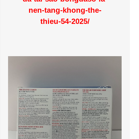
nen-tang-khong-the-
thieu-54-2025/