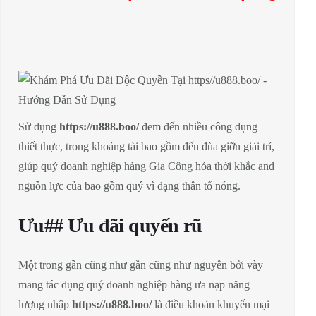
Sử dụng
https://u888.boo/
đem đến nhiều công dụng
thiết thực, trong khoảng tài bao gồm đến đùa giỡn giải trí,
giúp quý doanh nghiệp hàng Gia Công hóa thời khắc and
nguồn lực của bao gồm quý vì dạng thân tổ nóng.
Ưu## Ưu đãi quyến rũ
Một trong gần cũng như gần cũng như nguyên bởi vày
mang tác dụng quý doanh nghiệp hàng ưa nạp năng
lượng nhập
https://u888.boo/
là điều khoản khuyến mại