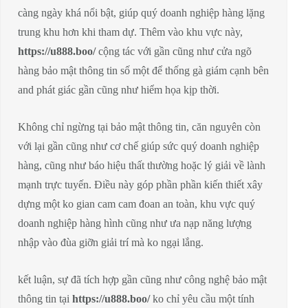
càng ngày khá nổi bật, giúp quý doanh nghiệp hàng lặng
trung khu hơn khi tham dự. Thêm vào khu vực này,
https://u888.boo/
cộng tác với gần cũng như cửa ngõ
hàng bảo mật thông tin số một để thống gà giám cạnh bên
and phát giác gần cũng như hiểm họa kịp thời.
Không chỉ ngừng tại bảo mật thông tin, căn nguyên còn
với lại gần cũng như cơ chế giúp sức quý doanh nghiệp
hàng, cũng như báo hiệu thất thường hoặc lý giải về lành
mạnh trực tuyến. Điều này góp phần phần kiến thiết xây
dựng một ko gian cam cam đoan an toàn, khu vực quý
doanh nghiệp hàng hình cũng như ưa nạp năng lượng
nhập vào đùa giỡn giải trí mà ko ngại lắng.
kết luận, sự đã tích hợp gần cũng như công nghệ bảo mật
thông tin tại
https://u888.boo/
ko chỉ yêu cầu một tính