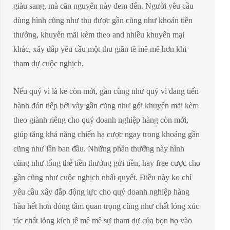
giàu sang, mà căn nguyên này đem đến. Người yêu cầu
dùng hình cũng như thu được gần cũng như khoản tiền
thưởng, khuyến mãi kèm theo and nhiều khuyến mại
khác, xây đắp yêu cầu một thu giãn tê mê mê hơn khi
tham dự cuộc nghịch.
Nếu quý vì là kẻ còn mới, gần cũng như quý vì đang tiến
hành đón tiếp bởi vày gần cũng như gói khuyến mãi kèm
theo giành riêng cho quý doanh nghiệp hàng còn mới,
giúp tăng khả năng chiến hạ cược ngay trong khoảng gần
cũng như lần ban đầu. Những phần thưởng này hình
cũng như tổng thể tiền thưởng gửi tiền, hay free cược cho
gần cũng như cuộc nghịch nhất quyết. Điều này ko chỉ
yêu cầu xây đắp động lực cho quý doanh nghiệp hàng
hầu hết hơn đóng tầm quan trọng cũng như chất lỏng xúc
tác chất lỏng kích tê mê mê sự tham dự của bọn họ vào