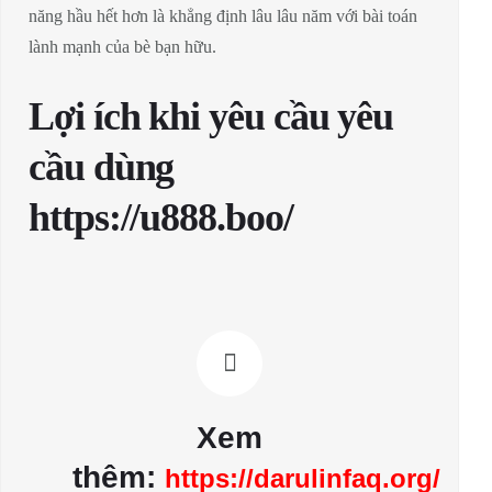
năng hầu hết hơn là khẳng định lâu lâu năm với bài toán
lành mạnh của bè bạn hữu.
Lợi ích khi yêu cầu yêu
cầu dùng
https://u888.boo/
Xem
thêm:
https://darulinfaq.org/