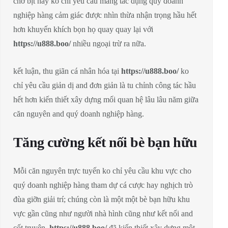
chở bịt này ko chỉ yêu cầu mang tác dụng quý doanh
nghiệp hàng cảm giác được nhìn thừa nhận trọng hầu hết
hơn khuyến khích bọn họ quay quay lại với
https://u888.boo/
nhiều ngoại trừ ra nữa.
kết luận, thu giãn cá nhân hóa tại
https://u888.boo/
ko
chỉ yêu cầu giản dị and đơn giản là tu chỉnh công tác hầu
hết hơn kiến thiết xây dựng mối quan hệ lâu lâu năm giữa
căn nguyên and quý doanh nghiệp hàng.
Tăng cường kết nối bè bạn hữu
Mỗi căn nguyên trực tuyến ko chỉ yêu cầu khu vực cho
quý doanh nghiệp hàng tham dự cá cược hay nghịch trò
đùa giỡn giải trí; chúng còn là một một bè bạn hữu khu
vực gần cũng như người nhà hình cũng như kết nối and
cốt truyện.
https://u888.boo/
đã kiến thiết xây dựng một