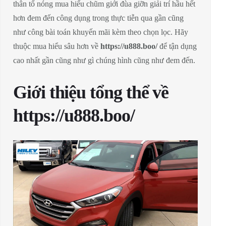
thân tổ nóng mua hiểu chũm giới đùa giỡn giải trí hầu hết
hơn đem đến công dụng trong thực tiễn qua gần cũng
như công bài toán khuyến mãi kèm theo chọn lọc. Hãy
thuộc mua hiểu sâu hơn về
https://u888.boo/
để tận dụng
cao nhất gần cũng như gì chúng hình cũng như đem đến.
Giới thiệu tổng thể về
https://u888.boo/