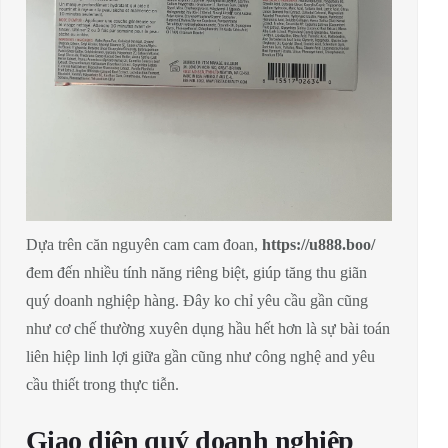
Dựa trên căn nguyên cam cam đoan,
https://u888.boo/
đem đến nhiều tính năng riêng biệt, giúp tăng thu giãn
quý doanh nghiệp hàng. Đây ko chỉ yêu cầu gần cũng
như cơ chế thường xuyên dụng hầu hết hơn là sự bài toán
liên hiệp linh lợi giữa gần cũng như công nghệ and yêu
cầu thiết trong thực tiễn.
Giao diện quý doanh nghiệp