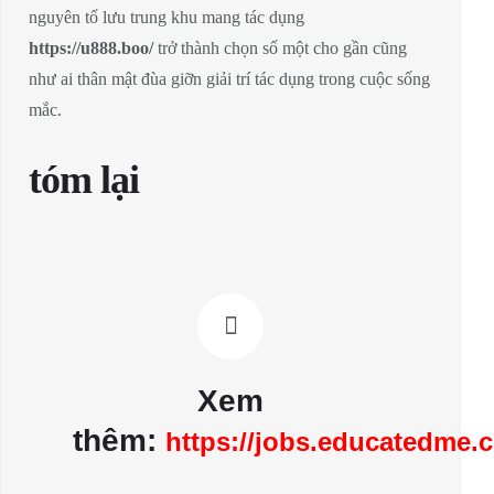
nguyên tố lưu trung khu mang tác dụng
https://u888.boo/
trở thành chọn số một cho gần cũng
như ai thân mật đùa giỡn giải trí tác dụng trong cuộc sống
mắc.
tóm lại
Xem
thêm:
https://jobs.educatedme.