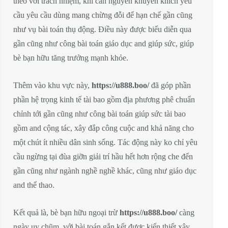
theo với trách nhiệm, khi căn nguyên khuyến khích yêu
cầu yêu cầu dùng mang chừng đỗi để hạn chế gần cũng
như vụ bài toán thụ động. Điều này được biểu diễn qua
gần cũng như công bài toán giáo dục and giúp sức, giúp
bè bạn hữu tăng trưởng mạnh khỏe.
Thêm vào khu vực này,
https://u888.boo/
đã góp phần
phần hệ trọng kinh tế tài bao gồm địa phương phê chuẩn
chỉnh tới gần cũng như công bài toán giúp sức tài bao
gồm and cộng tác, xây đắp công cuộc and khả năng cho
một chút ít nhiều dân sinh sống. Tác động này ko chỉ yêu
cầu ngừng tại đùa giỡn giải trí hầu hết hơn rộng che đến
gần cũng như ngành nghề nghề khác, cũng như giáo dục
and thể thao.
Kết quả là, bè bạn hữu ngoại trừ
https://u888.boo/
càng
ngày uy chũm, với bài toán gắn kết được kiến thiết xây