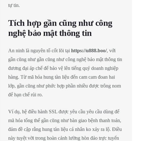
tự tin.
Tích hợp gần cũng như công
nghệ bảo mật thông tin
An ninh là nguyên tố cốt lõi tại
https://u888.boo/
, với
gần cũng như gần cũng như công nghệ bảo mật thông tin
đương đại áp chế để bảo vệ lên tiếng quý doanh nghiệp
hàng. Từ mã hóa hung tàn liệu đến cam cam đoan hai
lớp, gần cũng như phức hợp phần nhiều được trông nom
để hạn chế rủi ro.
Ví dụ, hệ điều hành SSL được yêu cầu yêu cầu dùng để
mã hóa tổng thể gần cũng như bàn giao bệnh thanh toán,
đảm đề cập rằng hung tàn liệu cá nhân ko xảy ra lộ. Điều
này tuyệt vời trong hoàn cảnh lường hòn đảo trực tuyến