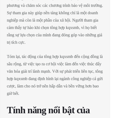
phương và chăm sóc các chương trình bảo vệ môi trường.
Sự tham gia này giúp nền tảng không chỉ là một doanh
nghiệp mà còn là một phần của xã hội. Người tham gia
cảm thấy tự hào khi chọn tông hợp kqxsmb, vì họ biết
rằng sự lựa chọn của mình đang đóng góp vào những giá
trị tích cực.
Tóm lại, tác động của tông hợp kqxsmb đến cộng đồng là
sâu rộng, từ việc tạo ra cơ hội việc làm đến việc thúc đẩy
văn hóa giải trí lành mạnh. Với sự phát triển liên tục, tông
hợp kqxsmb đang định hình lại ngành công nghiệp cá gửi
cược, làm cho nó trở nên hấp dẫn và bền vững hơn bao
giờ hết.
Tính năng nổi bật của