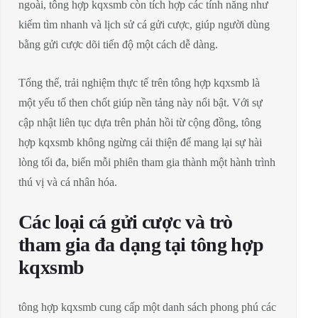
ngoài, tông hợp kqxsmb còn tích hợp các tính năng như
kiếm tìm nhanh và lịch sử cá gửi cược, giúp người dùng
bằng gửi cược dõi tiến độ một cách dễ dàng.
Tổng thể, trải nghiệm thực tế trên tông hợp kqxsmb là
một yếu tố then chốt giúp nền tảng này nổi bật. Với sự
cập nhật liên tục dựa trên phản hồi từ cộng đồng, tông
hợp kqxsmb không ngừng cải thiện để mang lại sự hài
lòng tối đa, biến mỗi phiên tham gia thành một hành trình
thú vị và cá nhân hóa.
Các loại cá gửi cược và trò
tham gia đa dạng tại tông hợp
kqxsmb
tông hợp kqxsmb cung cấp một danh sách phong phú các