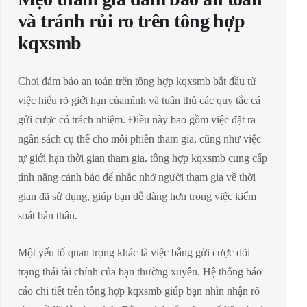
và tránh rủi ro trên tông hợp
kqxsmb
Chơi đảm bảo an toàn trên tông hợp kqxsmb bắt đầu từ
việc hiểu rõ giới hạn củamình và tuân thủ các quy tắc cá
gửi cược có trách nhiệm. Điều này bao gồm việc đặt ra
ngân sách cụ thể cho mỗi phiên tham gia, cũng như việc
tự giới hạn thời gian tham gia. tông hợp kqxsmb cung cấp
tính năng cảnh báo để nhắc nhở người tham gia về thời
gian đã sử dụng, giúp bạn dễ dàng hơn trong việc kiểm
soát bản thân.
Một yếu tố quan trọng khác là việc bằng gửi cược dõi
trạng thái tài chính của bạn thường xuyên. Hệ thống báo
cáo chi tiết trên tông hợp kqxsmb giúp bạn nhìn nhận rõ