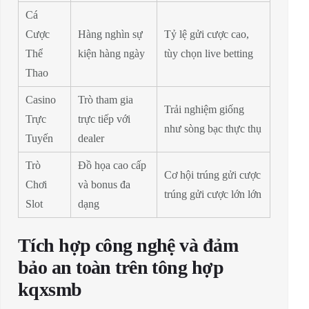
Cá
Cược
Hàng nghìn sự
Tỷ lệ gửi cược cao,
Thể
kiện hàng ngày
tùy chọn live betting
Thao
Casino
Trò tham gia
Trải nghiệm giống
Trực
trực tiếp với
như sòng bạc thực thụ
Tuyến
dealer
Trò
Đồ họa cao cấp
Cơ hội trúng gửi cược
Chơi
và bonus đa
trúng gửi cược lớn lớn
Slot
dạng
Tích hợp công nghệ và đảm
bảo an toàn trên tông hợp
kqxsmb