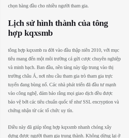
chọn hàng đầu cho nhiều người tham gia.
Lịch sử hình thành của tông
hợp kqxsmb
tông hợp kqxsmb ra đời vào đầu thập niên 2010, với mục
tiêu mang đến một môi trường cá gửi cược chuyên nghiệp
và minh bạch. Ban đầu, nền tảng này tập trung vào thị
trường châu Á, nơi nhu cầu tham gia trò tham gia trực
tuyến đang bùng nổ. Các nhà phát triển đã đầu tư mạnh
vào công nghệ, đảm bảo rằng mọi giao dịch đều được
bảo vệ bởi các tiêu chuẩn quốc tế như SSL encryption và
chứng nhận từ các tổ chức uy tín.
Điều này đã giúp tông hợp kqxsmb nhanh chóng xây
dựng được người tham gia trung thành. Không dừng lại ở