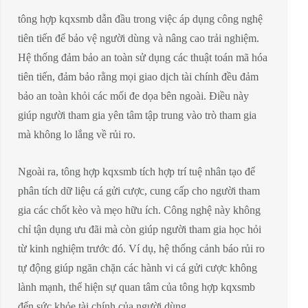
tông hợp kqxsmb dẫn đầu trong việc áp dụng công nghệ
tiên tiến để bảo vệ người dùng và nâng cao trải nghiệm.
Hệ thống đảm bảo an toàn sử dụng các thuật toán mã hóa
tiên tiến, đảm bảo rằng mọi giao dịch tài chính đều đảm
bảo an toàn khỏi các mối đe dọa bên ngoài. Điều này
giúp người tham gia yên tâm tập trung vào trò tham gia
mà không lo lắng về rủi ro.
Ngoài ra, tông hợp kqxsmb tích hợp trí tuệ nhân tạo để
phân tích dữ liệu cá gửi cược, cung cấp cho người tham
gia các chốt kèo và mẹo hữu ích. Công nghệ này không
chỉ tận dụng ưu đãi mà còn giúp người tham gia học hỏi
từ kinh nghiệm trước đó. Ví dụ, hệ thống cảnh báo rủi ro
tự động giúp ngăn chặn các hành vi cá gửi cược không
lành mạnh, thể hiện sự quan tâm của tông hợp kqxsmb
đến sức khỏe tài chính của người dùng.