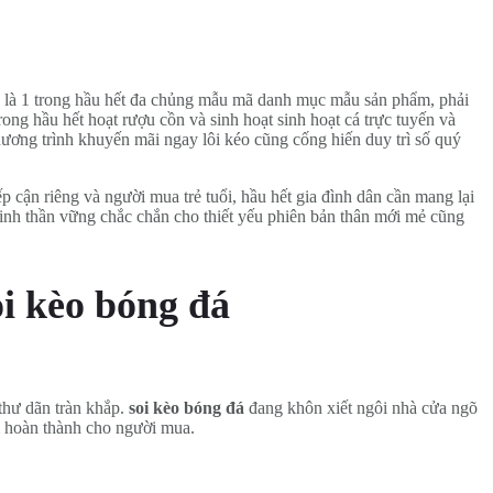
y là 1 trong hầu hết đa chủng mẫu mã danh mục mẫu sản phẩm, phải
ng hầu hết hoạt rượu cồn và sinh hoạt sinh hoạt cá trực tuyến và
ương trình khuyến mãi ngay lôi kéo cũng cống hiến duy trì số quý
 cận riêng và người mua trẻ tuổi, hầu hết gia đình dân cần mang lại
g tinh thần vững chắc chắn cho thiết yếu phiên bản thân mới mẻ cũng
i kèo bóng đá
 thư dãn tràn khắp.
soi kèo bóng đá
đang khôn xiết ngôi nhà cửa ngõ
m hoàn thành cho người mua.