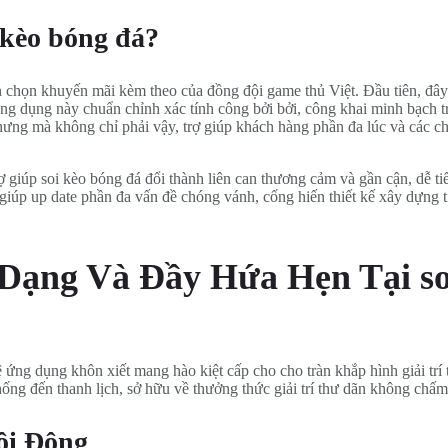
 kèo bóng đá?
ọn chọn khuyến mãi kèm theo của đồng đội game thủ Việt. Đầu tiên, đâ
ng dụng này chuẩn chỉnh xác tính công bởi bởi, công khai minh bạch tro
hưng mà không chỉ phải vậy, trợ giúp khách hàng phần đa lúc và các ch
 giúp soi kèo bóng đá đổi thành liên can thương cảm và gần cận, dễ tiếp
òng giúp up date phần đa vấn đề chóng vánh, cống hiến thiết kế xây dựn
Dạng Và Đầy Hứa Hẹn Tại so
 ứng dụng khôn xiết mang hào kiệt cấp cho cho tràn khắp hình giải trí
ống đến thanh lịch, sở hữu về thưởng thức giải trí thư dãn không chấ
ôi Động