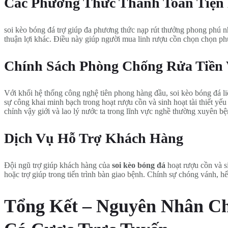
Các Phương Thức Thanh Toán Tiện 
soi kèo bóng đá trợ giúp đa phương thức nạp rút thưởng phong phú như
thuận lợi khác. Điều này giúp người mua linh rượu cồn chọn chọn phư
Chính Sách Phòng Chống Rửa Tiền 
Với khối hệ thống công nghệ tiên phong hàng đầu, soi kèo bóng đá liê
sự công khai minh bạch trong hoạt rượu cồn và sinh hoạt tài thiết yế
chỉnh vậy giới và lao lý nước ta trong lĩnh vực nghề thường xuyên bệ
Dịch Vụ Hỗ Trợ Khách Hàng
Đội ngũ trợ giúp khách hàng của
soi kèo bóng đá
hoạt rượu cồn và si
hoặc trợ giúp trong tiến trình bàn giao bệnh. Chính sự chóng vánh, h
Tổng Kết – Nguyên Nhân Ch