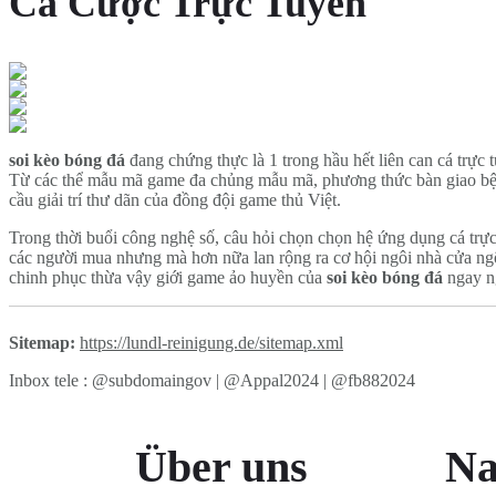
Cá Cược Trực Tuyến
soi kèo bóng đá
đang chứng thực là 1 trong hầu hết liên can cá trự
Từ các thể mẫu mã game đa chủng mẫu mã, phương thức bàn giao bệnh
cầu giải trí thư dãn của đồng đội game thủ Việt.
Trong thời buổi công nghệ số, câu hỏi chọn chọn hệ ứng dụng cá trự
các người mua nhưng mà hơn nữa lan rộng ra cơ hội ngôi nhà cửa ngõ,
chinh phục thừa vậy giới game ảo huyền của
soi kèo bóng đá
ngay n
Sitemap:
https://lundl-reinigung.de/sitemap.xml
Inbox tele : @subdomaingov | @Appal2024 | @fb882024
Über uns
Na