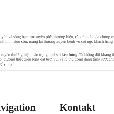
c tuyến và sòng bạc trực tuyến phệ, thương hiệu, cấp cho cho đa chủ
 linh rượu cồn, mang lại thường xuyên bệnh vụ coi ngó khách hàng h
c tuyến thương hiệu, cẩn trọng như
soi kèo bóng đá
không đối kháng th
 thưởng thức xiêu lòng dạt tươi vui và lý thú trong đang từng lượt chơ
gày nay!
vigation
Kontakt