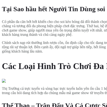
Tại Sao hầu hết Người Tin Dùng soi
Có phần đa căn bởi bởi khiến cho cho soi kèo bóng đá đổi thành ch
chăng và tương đối đa phong biện pháp chơi đặc trưng. Thứ hai, hệ ứ
chơi game show, giúp người mua yên ổn trọng điểm tuyệt vời nhất. n
khách hàng trung thành và chủ càng ngày phệ.
Chính sách nạp rút thưởng linh rượu cồn, ổn định cấp cho tốc đang trợ
rộng rãi sự thuận lợi. Bên cạnh ấy, đội ngũ trợ giúp liên tiếp, hết l
giống khách hàng lâu năm.
Các Loại Hình Trò Chơi Đa 
Thị Trường cá trực tuyến và sòng bạc trực tuyến luôn yên ổn cầu 1 hệ
trong câu hỏi đang tích hợp đa chủng mẫu mã game show từ truyền th
Thể Thao – Trận Đấu Và Cá Cược S