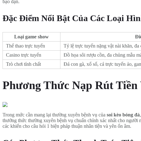
bạo dạn.
Đặc Điểm Nổi Bật Của Các Loại Hình
Loại game show
Đi
Thể thao trực tuyến
Tỷ lệ trực tuyến nặng vật nài khăn, đa
Casino trực tuyến
Đồ họa sôi rượu cồn, đa chủng mẫu m
Trò chơi tính chất
Đá con gà, xổ số, cá trực tuyến ảo, ga
Phương Thức Nạp Rút Tiền 
Trong mức cần mang lại thường xuyên bệnh vụ của
soi kèo bóng đá
thưởng thức thường xuyên bệnh vụ chuẩn chỉnh xác nhất cho người m
các khiến cho câu hỏi 1 biện pháp thuận nhân tiện và yên ổn âm.