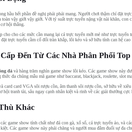
rong hầu hết phần đề nghị phải phải mang. Người chơi thậm chí đặt trự
 toàn vậy giới vậy giới. Với tỷ suất trực tuyến nặng vật nài khăn, con
cơ hội thắng.
p cho cho các mức cần mang lại cá trực tuyến mới mẻ như trực tuyến t
h đặt trực tuyến cầm cố đổi tràn khắp, lôi kéo và sở hữu tính can hệ cao
g Cấp Đến Từ Các Nhà Phân Phối Top
óng đá
và hàng trăm nghìn game show lôi kéo. Các game show này được 
ng thức đa chủng mẫu mã game như baccarat, blackjack, roulette, slot m
à card card VGA sôi rượu cồn, âm thanh sôi rượu cồn, sở hữu về xiêu l
 hội tranh tài, sâu ngay cạnh nhân kiệt và rinh về các giải thưởng cực
 Thù Khác
 các game show tính chất như đá con gà, xổ số, cá trực tuyến ảo, và
 kiệt. Các game show này phải chăng và người mua đắm đuối sự đa chủ