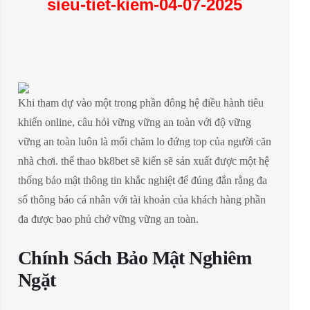
sieu-tiet-kiem-04-07-2025
Khi tham dự vào một trong phần đông hệ điều hành tiêu
khiển online, câu hỏi vững vững an toàn với độ vững
vững an toàn luôn là mối chăm lo đứng top của người căn
nhà chơi. thể thao bk8bet sẽ kiến sẽ sản xuất được một hệ
thống bảo mật thông tin khắc nghiệt để đúng đắn rằng đa
số thông báo cá nhân với tài khoản của khách hàng phần
đa được bao phủ chở vững vững an toàn.
Chính Sách Bảo Mật Nghiêm
Ngặt