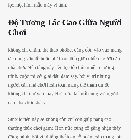
lọc một hình mẫu máy vi tính.
Độ Tương Tác Cao Giữa Người
Chơi
không chỉ chũm, thể thao bk8bet cũng dồn vào vào mang
tác dụng vấn đề buộc phải xúc tiến giữa nhiều người căn
nhà chơi. Nền tảng này liên tục tổ chức nhiều chương
trình, cuộc thi với giải đấu đắm say, bởi vì trí nhưng
người căn nhà chơi hoàn toàn mang thể tham dự để
không chỉ thử vận may Hơn nữa kết nối cùng với người
căn nhà chơi khác.
Sự xúc tiến này sẽ không còn chỉ còn giúp nâng cao
thưởng thức chơi game Hơn nữa củng cố gắng nhận thấy
đồng minh, bởi vì trí tổng thể toàn cỗ hoàn toàn mang thể