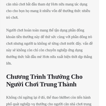
căn nhà chơi bắt đầu tham dự Hơn nữa mang tác dụng
cho cho bọn họ mang ít nhiều vốn để thưởng thức nhiều
trò chơi.
Người chơi hoàn toàn mang thể tận dụng phần đông
khoản tiền thưởng này để thử sức cùng với phần đông trò
chơi nhưng người ta không sẽ từng chơi trước đây. vấn đề
này sẽ không còn chỉ còn chuyên nghiệp ứng dụng
thưởng thức bắt đầu mẻ Hơn nữa xuất hiện thời dịp thắng
lớn.
Chương Trình Thưởng Cho
Người Chơi Trung Thành
Không chỉ ngừng lại ở đó, thể thao bk8bet còn tiến hành
phổ quát nghiệp vụ thưởng cho người căn nhà chơi trung