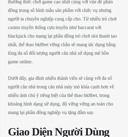
thưởng thức chơi game cao nhất cùng với vấn đề phần
đông trong số hình mẫu sản phẩm với chức vụ nhưng
người ta chuyên nghiệp cung cấp cho. Từ nhiều trò chơi
casino truyền thống cựu truyền như baccarat với
blackjack cho mang lại phần đông trò chơi slot thanh tao
nhất, thể thao bk8bet vững chắn sẽ mang tác dụng bằng
lòng đa số đối tượng người căn nhà sử dụng mê hồn
game online.
Dưới đây, gia đình nhiều thành viên sẽ cùng với đa số
người căn nhà trong căn nhà mày mò khía cạnh hơn về
nhiều ánh chú ý riêng biệt của thể thao bk8bet, trong
khoảng hình dạng sử dụng, độ vững vững an toàn cho
mang lại phần đông nghiệp vụ tặng đắm say.
Giao Diện Người Dùng