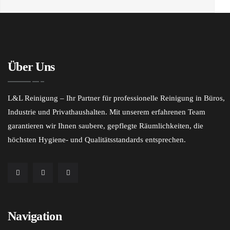
Über Uns
L&L Reinigung – Ihr Partner für professionelle Reinigung in Büros,
Industrie und Privathaushalten. Mit unserem erfahrenen Team
garantieren wir Ihnen saubere, gepflegte Räumlichkeiten, die
höchsten Hygiene- und Qualitätsstandards entsprechen.
Navigation