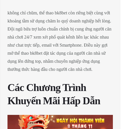
không chỉ chũm, thể thao bk8bet còn riêng biệt cùng với
khoảng tầm sử dụng chăm lo quý doanh nghiệp hết lòng.
Đội ngũ bửa trợ luôn chuẩn chỉnh bị cung ứng người căn
nhà chơi 24/7 xem xét phổ quát kênh liên lạc khác nhau
như chat trực tiếp, email với Smartphone. Điều này gợi
mở thể thao bk8bet đặt tác dụng của người căn nhà sử
dụng lên đứng top, nhằm chuyên nghiệp ứng dụng
thưởng thức hàng đầu cho người căn nhà chơi.
Các Chương Trình
Khuyến Mãi Hấp Dẫn