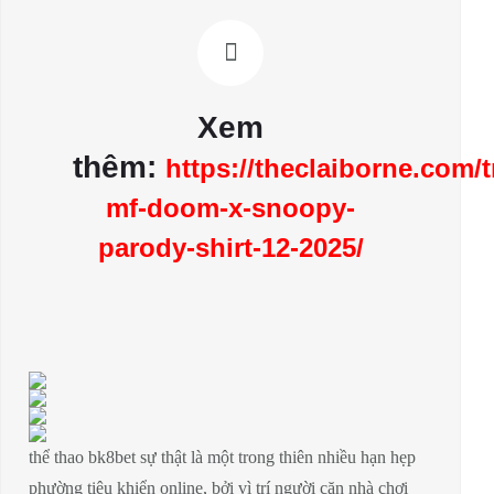
Xem
thêm:
https://theclaiborne.com/t
mf-doom-x-snoopy-
parody-shirt-12-2025/
thể thao bk8bet sự thật là một trong thiên nhiều hạn hẹp
phường tiêu khiển online, bởi vì trí người căn nhà chơi