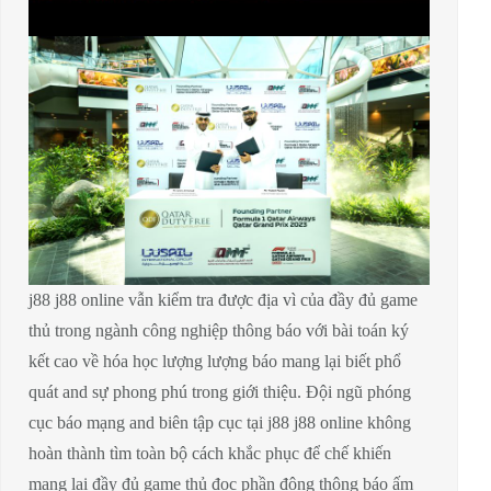
j88 j88 online vẫn kiểm tra được địa vì của đầy đủ game
thủ trong ngành công nghiệp thông báo với bài toán ký
kết cao về hóa học lượng lượng báo mang lại biết phổ
quát and sự phong phú trong giới thiệu. Đội ngũ phóng
cục báo mạng and biên tập cục tại j88 j88 online không
hoàn thành tìm toàn bộ cách khắc phục để chế khiến
mang lại đầy đủ game thủ đọc phần đông thông báo ấm