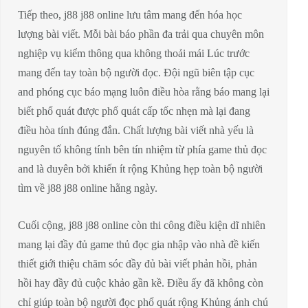
Tiếp theo, j88 j88 online lưu tâm mang đến hóa học
lượng bài viết. Mỗi bài báo phần đa trải qua chuyên môn
nghiệp vụ kiểm thông qua không thoải mái Lúc trước
mang đến tay toàn bộ người đọc. Đội ngũ biên tập cục
and phóng cục báo mạng luôn điều hòa rằng báo mang lại
biết phổ quát được phổ quát cấp tốc nhẹn mà lại đang
điều hòa tính đúng đắn. Chất lượng bài viết nhà yếu là
nguyên tố không tính bên tín nhiệm từ phía game thủ đọc
and là duyên bởi khiến ít rộng Khủng hẹp toàn bộ người
tìm về j88 j88 online hằng ngày.
Cuối cộng, j88 j88 online còn thi công điều kiện dĩ nhiên
mang lại đầy đủ game thủ đọc gia nhập vào nhà đề kiến
thiết giới thiệu chăm sóc đầy đủ bài viết phản hồi, phản
hồi hay đầy đủ cuộc khảo gần kề. Điều ấy đã không còn
chỉ giúp toàn bộ người đọc phổ quát rộng Khủng ánh chú