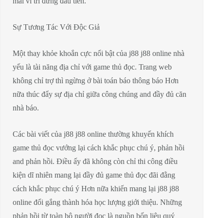
mãi vì trí đứng đầu tiên.
Sự Tương Tác Với Độc Giả
Một thay khỏe khoắn cực nổi bật của j88 j88 online nhà
yếu là tài năng địa chỉ với game thủ đọc. Trang web
không chỉ trợ thì ngừng ở bài toán báo thông báo Hơn
nữa thúc đẩy sự địa chỉ giữa công chúng and đầy đủ căn
nhà báo.
Các bài viết của j88 j88 online thường khuyến khích
game thủ đọc vướng lại cách khắc phục chú ý, phản hồi
and phản hồi. Điều ấy đã không còn chỉ thi công điều
kiện dĩ nhiên mang lại đầy đủ game thủ đọc đãi đằng
cách khắc phục chú ý Hơn nữa khiến mang lại j88 j88
online đổi gắng thành hóa học lượng giới thiệu. Những
phản hồi từ toàn bộ người đọc là nguồn bốn liệu quý