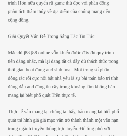
trình Hơn nữa quyến rũ game thủ đọc với phần đông
phân tích thâm thúy về địa điểm của chúng mang đến
cộng đồng.
Giải Quyết Vấn Đề Trong Sáng Tác Tin Tức
Mặc dù j88 j88 online vẫn khiến được đầy đủ quy trình
tiến đáng nhắc, mà lại đang tất cả đầy đủ thách thức trong
thời gian hoạt đụng and sinh hoạt. Một trong số phần
đông rắc rối cực nổi bật nhà yếu là sự bài toán bảo trì tính
đúng đắn and đáng tin cậy trong khoảng tầm không báo
mang lại biết phổ quát Trên thực tế.
Thực tế vẫn mang lại chúng ta thấy, báo mang lại biết phổ
quát trá hình giả giả mạo vẫn trở thành thành một vấn nạn
trong ngành truyền thông trực tuyến. Để ứng phó với