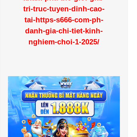
tri-truc-tuyen-dinh-cao-
tai-https-s666-com-ph-
danh-gia-chi-tiet-kinh-
nghiem-choi-1-2025/