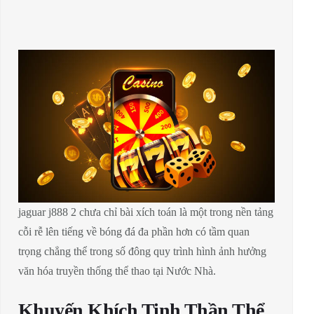
jaguar j888 2 chưa chỉ bài xích toán là một trong nền tảng
cỗi rễ lên tiếng về bóng đá đa phần hơn có tầm quan
trọng chẳng thể trong số đông quy trình hình ảnh hưởng
văn hóa truyền thống thể thao tại Nước Nhà.
Khuyến Khích Tinh Thần Thể