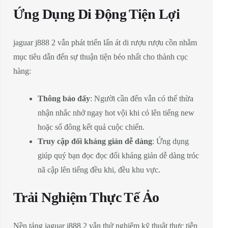
Ứng Dụng Di Động Tiện Lợi
jaguar j888 2 vẫn phát triển lấn át di rượu rượu cồn nhằm
mục tiêu dẫn đến sự thuận tiện béo nhất cho thành cục
hàng:
Thông báo đẩy
: Người cần đến vẫn có thể thừa
nhận nhắc nhở ngay hot vội khi có lên tiếng new
hoặc số đông kết quả cuộc chiến.
Truy cập đối kháng giản dễ dàng
: Ứng dụng
giúp quý bạn đọc đọc đối kháng giản dễ dàng tróc
nã cập lên tiếng đều khi, đều khu vực.
Trải Nghiệm Thực Tế Ảo
Nền tảng jaguar j888 2 vẫn thử nghiệm kỹ thuật thực tiễn