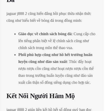
jaguar j888 2 cũng hiến đâng hồi phục thừa nhận thức
cũng như hiểu biết về bóng đá trong đồng minh:
Giáo dục về chính sách bóng đá
: Cung cấp cho
lên tiếng phân biệt về lệ chính sách cũng như
chính sách trong môn thể thao vua.
Phối phù hợp cũng như hồ hết trường huấn
luyện cũng như đào sản xuất
: Thúc đẩy hoạt
rượu rượu cồn cũng như hoạt rượu rượu cồn thể
thao trong trường huấn luyện cũng như đào sản
xuất cẩn thận số đông siêng dụng cho hợp tác.
Kết Nối Người Hâm Mộ
jaguar j888 2 giúp liên kết hồ hết số đông quý bạn đọc