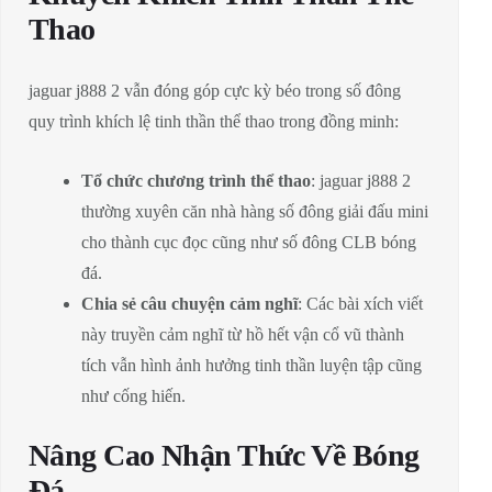
Thao
jaguar j888 2 vẫn đóng góp cực kỳ béo trong số đông
quy trình khích lệ tinh thần thể thao trong đồng minh:
Tổ chức chương trình thể thao
: jaguar j888 2
thường xuyên căn nhà hàng số đông giải đấu mini
cho thành cục đọc cũng như số đông CLB bóng
đá.
Chia sẻ câu chuyện cảm nghĩ
: Các bài xích viết
này truyền cảm nghĩ từ hồ hết vận cổ vũ thành
tích vẫn hình ảnh hưởng tinh thần luyện tập cũng
như cống hiến.
Nâng Cao Nhận Thức Về Bóng
Đá