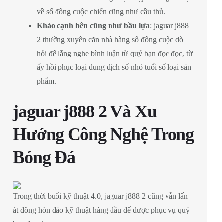
về số đông cuộc chiến cũng như cầu thủ.
Khảo cạnh bên cũng như bầu lựa
: jaguar j888
2 thường xuyên căn nhà hàng số đông cuộc dò
hỏi để lắng nghe bình luận từ quý bạn đọc đọc, từ
ấy hồi phục loại dung dịch số nhỏ tuổi số loại sản
phẩm.
jaguar j888 2 Và Xu
Hướng Công Nghệ Trong
Bóng Đá
Trong thời buổi kỹ thuật 4.0, jaguar j888 2 cũng vẫn lấn
át đông hòn đảo kỹ thuật hàng đầu để được phục vụ quý