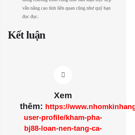
vẫn nâng cao tính liên quan cũng như quý bạn
đọc đọc.
Kết luận
Xem
thêm:
https://www.nhomkinhang
user-profile/kham-pha-
bj88-loan-nen-tang-ca-