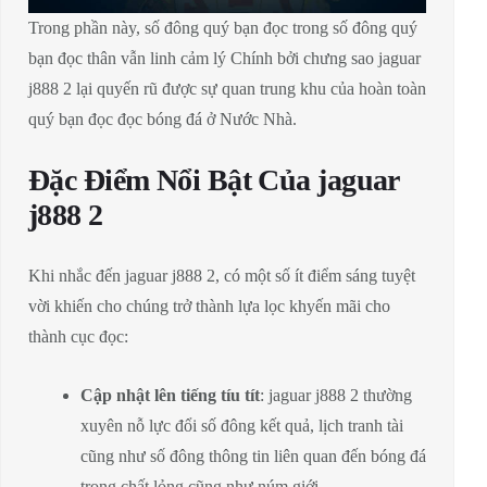
Trong phần này, số đông quý bạn đọc trong số đông quý
bạn đọc thân vẫn linh cảm lý Chính bởi chưng sao jaguar
j888 2 lại quyến rũ được sự quan trung khu của hoàn toàn
quý bạn đọc đọc bóng đá ở Nước Nhà.
Đặc Điểm Nổi Bật Của jaguar
j888 2
Khi nhắc đến jaguar j888 2, có một số ít điểm sáng tuyệt
vời khiến cho chúng trở thành lựa lọc khyến mãi cho
thành cục đọc:
Cập nhật lên tiếng tíu tít
: jaguar j888 2 thường
xuyên nỗ lực đổi số đông kết quả, lịch tranh tài
cũng như số đông thông tin liên quan đến bóng đá
trong chất lỏng cũng như núm giới.