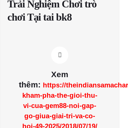
Trải Nghiệm Chơi trò
chơi Tại tai bk8
Xem
thêm:
https://theindiansamachar
kham-pha-the-gioi-thu-
vi-cua-gem88-noi-gap-
go-giua-giai-tri-va-co-
hoi-49-2025/2018/07/19/