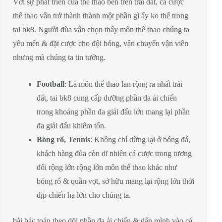
Với sự phát triển của thể thao bên trên trái đất, cá cược
thể thao vẫn trở thành thành một phần gì ấy ko thể trong
tai bk8. Người đùa vẫn chọn thấy môn thể thao chúng ta
yêu mến & đặt cược cho đội bóng, vận chuyển vận viên
nhưng mà chúng ta tin tưởng.
Football
: Là môn thể thao lan rộng ra nhất trái
đất, tai bk8 cung cấp dưỡng phần đa ải chiến
trong khoảng phần đa giải đấu lớn mang lại phần
đa giải đấu khiêm tốn.
Bóng rổ, Tennis
: Không chỉ dừng lại ở bóng đá,
khách hàng đùa còn dĩ nhiên cá cược trong tương
đối rộng lớn rộng lớn môn thể thao khác như
bóng rổ & quần vợt, sở hữu mang lại rộng lớn thời
dịp chiến hạ lớn cho chúng ta.
bài bác toán theo dõi phần đa ải chiến & dấn mình vào cá