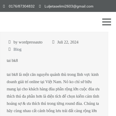
0176/87304832
Luljetaselimi2603@gmail.com
by wordpressauto
Juli 22, 2024
Blog
tai bk8
tai bk8 là một căn nguyên quánh thù trong lĩnh vực kinh
doanh giải trí online tại Việt Nam. Nó ko chỉ sở hữu
mang lại cho khách hàng đùa phần rộng lớn cuộc đùa ưa
thích thú đa phần hơn là diện tích để chọn kiếm cảm tình
hoảng sợ & ưa thích thú trong từng round đùa. Chúng ta
hãy cùng nhau cất cánh bổng lưu trái đất càng rộng lớn