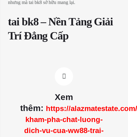
nhưng mà tai bk8 sở hữu mang lại.
tai bk8 – Nền Tảng Giải
Trí Đẳng Cấp
Xem
thêm:
https://alazmatestate.com/
kham-pha-chat-luong-
dich-vu-cua-ww88-trai-