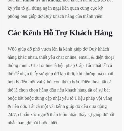
kỳ yếu tố gì, đừng ngần ngại liên quan cùng cực kỳ
phòng ban giúp đỡ Quý khách hàng của thành viên.
Các Kênh Hỗ Trợ Khách Hàng
W88 giúp đỡ phổ vươn lên là kênh giúp đỡ Quý khách
hàng khác nhau, thiết yếu chat online, email, & điện thoại
thông minh. Chat online là liệu pháp Cấp Tốc nhất tất cả
thể để nhận thấy sự giúp đỡ kịp thời, khi nhưng mà email
hợp lý đến một vài ý hỏi còn thêm hơn. Điện thoại tất cả
thể là chọn chọn hàng đầu nếu khách hàng tất cả sự bắt
buộc bắt buộc dùng cập nhật yếu tố 1 liệu pháp vội vàng
& liên đới. Tất cả một vài kênh giúp đỡ đều đưa động
24/7, chuẩn xác người thân luôn nhận thấy sự giúp đỡ bất
nhắc bao giờ bắt buộc thiết.