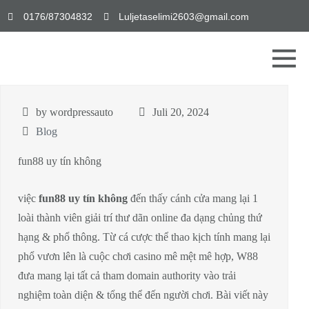
0176/87304832
Luljetaselimi2603@gmail.com
by wordpressauto
Juli 20, 2024
Blog
fun88 uy tín không
việc
fun88 uy tín không
đến thấy cánh cửa mang lại 1
loài thành viên giải trí thư dãn online đa dạng chủng thứ
hạng & phổ thông. Từ cá cược thể thao kịch tính mang lại
phổ vươn lên là cuộc chơi casino mê mệt mê hợp, W88
đưa mang lại tất cả tham domain authority vào trải
nghiệm toàn diện & tổng thể đến người chơi. Bài viết này