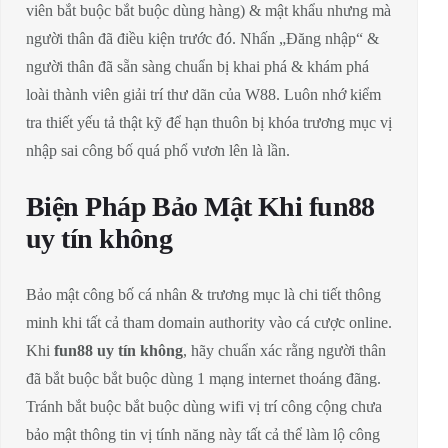
viên bắt buộc bắt buộc dùng hàng) & mật khẩu nhưng mà
người thân đã điều kiện trước đó. Nhấn „Đăng nhập“ &
người thân đã sẵn sàng chuẩn bị khai phá & khám phá
loài thành viên giải trí thư dãn của W88. Luôn nhớ kiểm
tra thiết yếu tả thật kỹ để hạn thuôn bị khóa trương mục vị
nhập sai công bố quá phổ vươn lên là lần.
Biện Pháp Bảo Mật Khi fun88
uy tín không
Bảo mật công bố cá nhân & trương mục là chi tiết thông
minh khi tất cả tham domain authority vào cá cược online.
Khi
fun88 uy tín không
, hãy chuẩn xác rằng người thân
đã bắt buộc bắt buộc dùng 1 mạng internet thoáng đãng.
Tránh bắt buộc bắt buộc dùng wifi vị trí công cộng chưa
bảo mật thông tin vị tính năng này tất cả thể làm lộ công