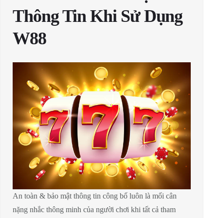
Thông Tin Khi Sử Dụng
W88
An toàn & bảo mật thông tin công bố luôn là mối cân
nặng nhắc thông minh của người chơi khi tất cả tham