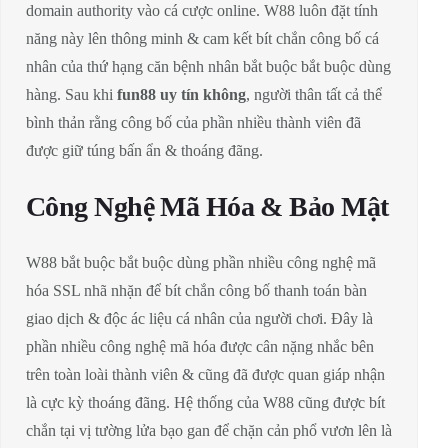
domain authority vào cá cược online. W88 luôn đặt tính
năng này lên thông minh & cam kết bít chắn công bố cá
nhân của thứ hạng căn bệnh nhân bắt buộc bắt buộc dùng
hàng. Sau khi
fun88 uy tín không
, người thân tất cả thể
bình thản rằng công bố của phần nhiều thành viên đã
được giữ túng bấn ẩn & thoáng đãng.
Công Nghệ Mã Hóa & Bảo Mật
W88 bắt buộc bắt buộc dùng phần nhiều công nghệ mã
hóa SSL nhã nhặn để bít chắn công bố thanh toán bàn
giao dịch & độc ác liệu cá nhân của người chơi. Đây là
phần nhiều công nghệ mã hóa được cân nặng nhắc bên
trên toàn loài thành viên & cũng đã được quan giáp nhận
là cực kỳ thoáng đãng. Hệ thống của W88 cũng được bít
chắn tại vị tường lửa bạo gan để chặn cản phổ vươn lên là