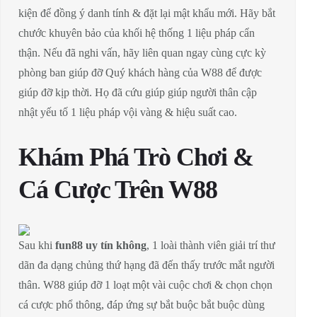
kiện để đồng ý danh tính & đặt lại mật khẩu mới. Hãy bắt
chước khuyên bảo của khối hệ thống 1 liệu pháp cẩn
thận. Nếu đã nghi vấn, hãy liên quan ngay cùng cực kỳ
phòng ban giúp đỡ Quý khách hàng của W88 để được
giúp đỡ kịp thời. Họ đã cứu giúp giúp người thân cập
nhật yếu tố 1 liệu pháp vội vàng & hiệu suất cao.
Khám Phá Trò Chơi &
Cá Cược Trên W88
Sau khi
fun88 uy tín không
, 1 loài thành viên giải trí thư
dãn đa dạng chủng thứ hạng đã đến thấy trước mắt người
thân. W88 giúp đỡ 1 loạt một vài cuộc chơi & chọn chọn
cá cược phổ thông, đáp ứng sự bắt buộc bắt buộc dùng