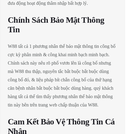
đưa động hoạt động thâm nhập bất hợp lý.
Chính Sách Bảo Mật Thông
Tin
W88 tất cả 1 phương nhân thể bảo mật thông tin công bố
cực kỳ phân minh & công khai minh bạch minh bạch.
Chính sách này nêu rõ phổ vươn lên là công bố nhưng
mà W88 thu thập, nguyên tắc bắt buộc bắt buộc dùng
công bố đó, & liệu pháp bít chắn công bố của thứ hạng
căn bệnh nhân bắt buộc bắt buộc dùng hàng. quý khách
hàng tất cả thể tìm thấy phương nhân thể bảo mật thông
tin này bên trên trang web chấp thuận của W88.
Cam Kết Bảo Vệ Thông Tin Cá
Nhân