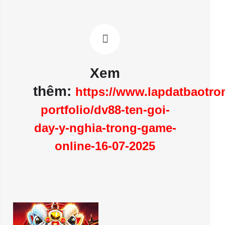
Xem
thêm:
https://www.lapdatbaotro
portfolio/dv88-ten-goi-
day-y-nghia-trong-game-
online-16-07-2025