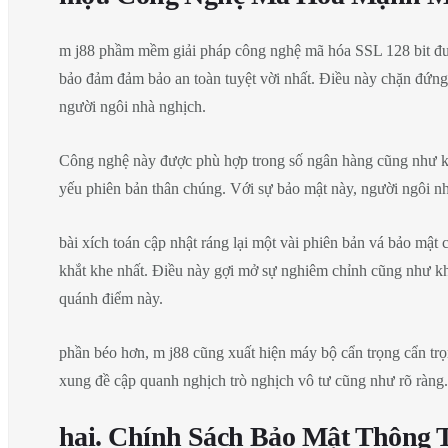
m j88 phầm mềm giải pháp công nghệ mã hóa SSL 128 bit đư
bảo đảm đảm bảo an toàn tuyệt vời nhất. Điều này chặn đứng
người ngôi nhà nghịch.
Công nghệ này được phù hợp trong số ngân hàng cũng như kh
yếu phiên bản thân chúng. Với sự bảo mật này, người ngôi nh
bài xích toán cập nhật ráng lại một vài phiên bản vá bảo mậ
khắt khe nhất. Điều này gợi mở sự nghiêm chỉnh cũng như k
quánh điểm này.
phần béo hơn, m j88 cũng xuất hiện máy bộ cẩn trọng cẩn trọ
xung đề cập quanh nghịch trò nghịch vô tư cũng như rõ ràng.
hai. Chính Sách Bảo Mật Thông 