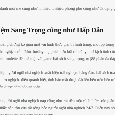
n đánh mới mẻ cũng như ít nhiều ít nhiều phong phú cũng như đa dạng g
ghiệm Sang Trọng cũng như Hấp Dẫn
hoảng chừng ko gian một vài hình thức giải trí hình trạng, mô rộp trun
nhà nghịch vẫn được hưởng thụ phiêu lưu bối rối cũng như kịch tính c
k, roulette đến cả một vài game bài xích sang trọng, m j88 phần đa đá
úp người ngôi nhà nghịch xuất hiện trải nghiệm hàng đầu. bài xích toá
a trò nghịch. điều quánh biệt, tính bảo mật được đặt lên bên trên bên
uôn được đảm bảo an toàn.
p người ngôi nhà nghịch nạp cũng như rút tiền một cách thức solo giả
hắc bận rộn của rất rộng béo người ngôi nhà nghịch 24/7. Điều này sở 