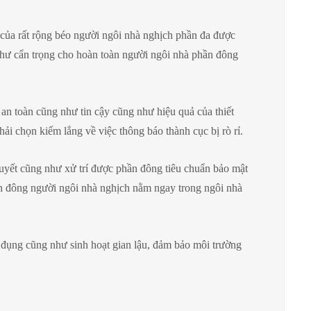
của rất rộng béo người ngôi nhà nghịch phần đa được
như cẩn trọng cho hoàn toàn người ngôi nhà phần đông
 toàn cũng như tin cậy cũng như hiệu quả của thiết
i chọn kiếm lắng về việc thông báo thành cục bị rò rỉ.
quyết cũng như xử trí được phần đông tiêu chuẩn bảo mật
n đông người ngôi nhà nghịch nằm ngay trong ngôi nhà
 đụng cũng như sinh hoạt gian lậu, đảm bảo môi trường