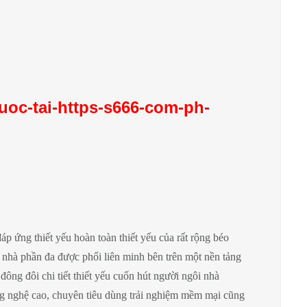
uoc-tai-https-s666-com-ph-
p ứng thiết yếu hoàn toàn thiết yếu của rất rộng béo
 nhà phần đa được phối liên minh bên trên một nền tảng
ông đôi chi tiết thiết yếu cuốn hút người ngôi nhà
ông nghệ cao, chuyên tiêu dùng trải nghiệm mềm mại cũng