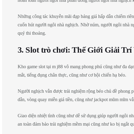
hoàn toàn người ngôi nhà phần đông người ngôi nhà nghịch kh
Những công tác khuyễn mãi đạp bảng giá hấp dẫn chiếm riên
cuốn hút người ngôi nhà nghịch. Nhờ núm, người ngôi nhà ng
quý thi thoảng.
3. Slot trò chơi: Thế Giới Giải 
Kho game slot tại m j88 vô mang phong phú cũng như đa dạn
mắt, tiếng đụng chân thực, cũng như cơ hội chiến hạ béo.
Người nghịch vẫn được trải nghiệm rộng béo chủ đề phong ph
dẫn, vòng quay miễn giá tiền, cũng như jackpot mũm mĩm vẫn
Giao diện nhiệt tình cũng như dễ sử dụng giúp người ngôi n
an toàn đảm bảo trải nghiệm mềm mại cũng như ko bị ngắt q