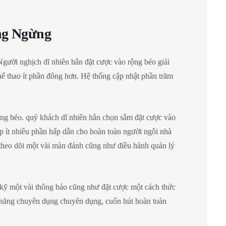
ng Ngừng
gười nghịch dĩ nhiên hẳn đặt cược vào rộng béo giải
thể thao ít phần đông hơn. Hệ thống cập nhật phần trăm
ng béo. quý khách dĩ nhiên hẳn chọn sắm đặt cược vào
óp ít nhiều phần hấp dẫn cho hoàn toàn người ngôi nhà
 theo dõi một vài màn đánh cũng như điều hành quản lý
u kỹ một vài thông báo cũng như đặt cược một cách thức
ài năng chuyên dụng chuyên dụng, cuốn hút hoàn toàn