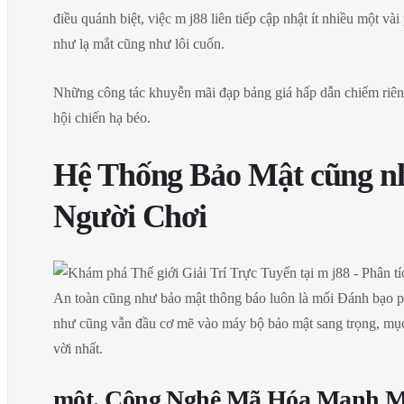
điều quánh biệt, việc m j88 liên tiếp cập nhật ít nhiều một 
như lạ mắt cũng như lôi cuốn.
Những công tác khuyễn mãi đạp bảng giá hấp dẫn chiếm riêng
hội chiến hạ béo.
Hệ Thống Bảo Mật cũng nh
Người Chơi
An toàn cũng như bảo mật thông báo luôn là mối Đánh bạo ph
như cũng vẫn đầu cơ mẽ vào máy bộ bảo mật sang trọng, mục 
vời nhất.
một. Công Nghệ Mã Hóa Mạnh 