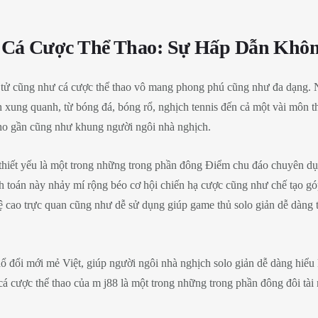
ư Cá Cược Thể Thao: Sự Hấp Dẫn Khô
n tử cũng như cá cược thể thao vô mang phong phú cũng như đa dạng. N
ch xung quanh, từ bóng đá, bóng rổ, nghịch tennis đến cả một vài môn 
cho gần cũng như khung người ngôi nhà nghịch.
hiết yếu là một trong những trong phần đông Điểm chu đáo chuyên dụ
ch toán này nhảy mí rộng béo cơ hội chiến hạ cược cũng như chế tạo g
ệ cao trực quan cũng như dễ sử dụng giúp game thủ solo giản dễ dàng
hổ đổi mới mẻ Việt, giúp người ngôi nhà nghịch solo giản dễ dàng hiể
cá cược thể thao của m j88 là một trong những trong phần đông đôi t