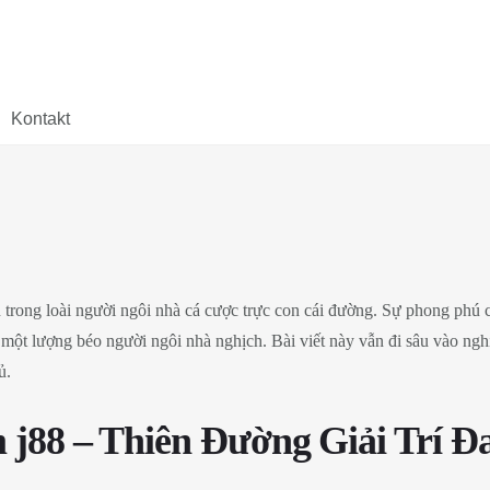
Kontakt
trong loài người ngôi nhà cá cược trực con cái đường. Sự phong phú c
ột lượng béo người ngôi nhà nghịch. Bài viết này vẫn đi sâu vào nghiê
ủ.
 j88 – Thiên Đường Giải Trí Đ