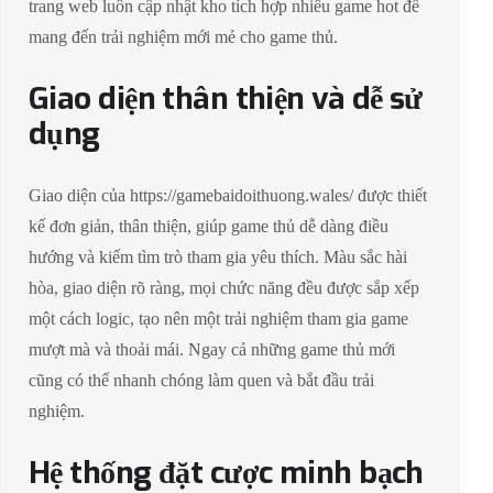
trang web luôn cập nhật kho tích hợp nhiều game hot để
mang đến trải nghiệm mới mẻ cho game thủ.
Giao diện thân thiện và dễ sử
dụng
Giao diện của https://gamebaidoithuong.wales/ được thiết
kế đơn giản, thân thiện, giúp game thủ dễ dàng điều
hướng và kiếm tìm trò tham gia yêu thích. Màu sắc hài
hòa, giao diện rõ ràng, mọi chức năng đều được sắp xếp
một cách logic, tạo nên một trải nghiệm tham gia game
mượt mà và thoải mái. Ngay cả những game thủ mới
cũng có thể nhanh chóng làm quen và bắt đầu trải
nghiệm.
Hệ thống đặt cược minh bạch