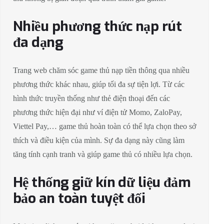
Nhiều phương thức nạp rút
đa dạng
Trang web chăm sóc game thủ nạp tiền thông qua nhiều
phương thức khác nhau, giúp tối đa sự tiện lợi. Từ các
hình thức truyền thống như thẻ điện thoại đến các
phương thức hiện đại như ví điện tử Momo, ZaloPay,
Viettel Pay,… game thủ hoàn toàn có thể lựa chọn theo sở
thích và điều kiện của mình. Sự đa dạng này cũng làm
tăng tính cạnh tranh và giúp game thủ có nhiều lựa chọn.
Hệ thống giữ kín dữ liệu đảm
bảo an toàn tuyệt đối