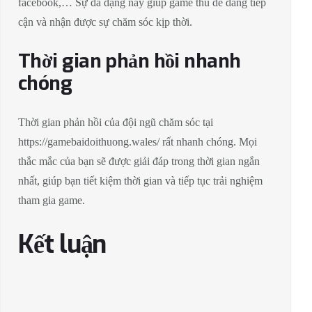
facebook,… Sự đa dạng này giúp game thủ dễ dàng tiếp
cận và nhận được sự chăm sóc kịp thời.
Thời gian phản hồi nhanh
chóng
Thời gian phản hồi của đội ngũ chăm sóc tại
https://gamebaidoithuong.wales/ rất nhanh chóng. Mọi
thắc mắc của bạn sẽ được giải đáp trong thời gian ngắn
nhất, giúp bạn tiết kiệm thời gian và tiếp tục trải nghiệm
tham gia game.
Kết luận