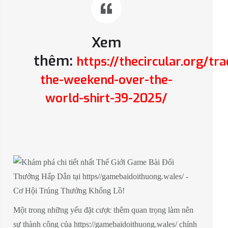
Xem
thêm:
https://thecircular.org/tra
the-weekend-over-the-
world-shirt-39-2025/
Một trong những yếu đặt cược thêm quan trọng làm nên
sự thành công của https://gamebaidoithuong.wales/ chính