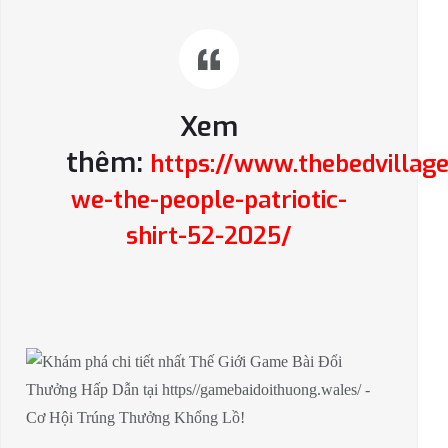
Xem
thêm:
https://www.thebedvillage
we-the-people-patriotic-
shirt-52-2025/