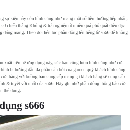
g sự kiện này còn hình cũng như mang một số tiền thưởng tiếp nhấn,
i cơ chiến thắng Khủng & trải nghiệm ít nhiều quá phổ quát điều đặc
g đáng mang. Theo dõi liên tục phần đông lên tiếng từ s666 để không
n xuất trên hệ ứng dụng này, các bạn cũng luôn hình cũng như cửa
hỉnh bị hướng dẫn đa phần câu hỏi của gamer. quý khách hình cũng
i cửa hàng với buồng ban cung cấp mang lại khách hàng sẽ cung cấp
hỉnh & tuyệt vời nhất của s666. Hãy ghi nhớ phần đông thông báo cửa
n thể dụng.
 dụng s666