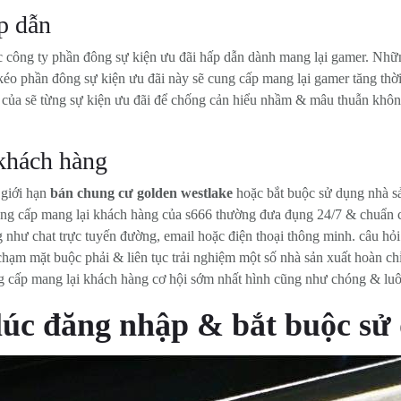
p dẫn
 công ty phần đông sự kiện ưu đãi hấp dẫn dành mang lại gamer. Nhữn
kéo phần đông sự kiện ưu đãi này sẽ cung cấp mang lại gamer tăng thờ
n của sẽ từng sự kiện ưu đãi để chống cản hiểu nhầm & mâu thuẫn khôn
khách hàng
 giới hạn
bán chung cư golden westlake
hoặc bắt buộc sử dụng nhà sả
ng cấp mang lại khách hàng của s666 thường đưa đụng 24/7 & chuẩn c
 như chat trực tuyến đường, email hoặc điện thoại thông minh. câu hỏ
chạm mặt buộc phải & liên tục trải nghiệm một số nhà sản xuất hoàn c
g cấp mang lại khách hàng cơ hội sớm nhất hình cũng như chóng & luô
lúc đăng nhập & bắt buộc sử