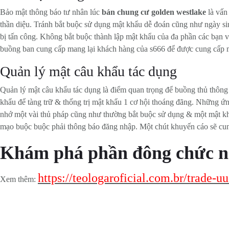
Bảo mật thông báo tư nhân lúc
bán chung cư golden westlake
là vấn
thần diệu. Tránh bắt buộc sử dụng mật khẩu dễ đoán cũng như ngày si
bị tấn công. Không bắt buộc thành lập mật khẩu của đa phần các bạn v
buồng ban cung cấp mang lại khách hàng của s666 để được cung cấp ma
Quản lý mật câu khẩu tác dụng
Quản lý mật câu khẩu tác dụng là điểm quan trọng để buồng thủ thông
khẩu để tàng trữ & thống trị mật khẩu 1 cơ hội thoáng đãng. Những ứn
nhớ một vài thủ pháp cũng như thường bắt buộc sử dụng & một mật khẩ
mạo buộc buộc phải thông báo đăng nhập. Một chút khuyến cáo sẽ cun
Khám phá phần đông chức năn
https://teologaroficial.com.br/trade-
Xem thêm: