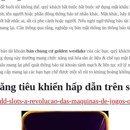
 đề buổi tối không thể. quý khách bắt buộc bắt buộc sử dụng mật khẩu 
nh, tên người hoặc phần đông thông báo tư nhân khác. Mặt khác, hãy l
ới bất nhắc ai, tất cả phe cánh hoặc người. Nếu nghi ngờ thông báo tà
ng lại. Cần thông qua rằng, nghiệp vụ bảo mật thông tin thông báo tà
 báo tài khoản
bán chung cư golden westlake
của các bạn. quý khách
g dụng này thường mang chức năng mã hóa tàn ác liệu & chế tạo mật k
u mang lại phổ quát thông báo tài khoản rành mạch & liên tục xử lý m
g cấp mang lại các bạn hạn chế được một số rủi ro khủng hoảng khôn
g tiêu khiển hấp dẫn trên s
uudd-slots-a-revolucao-das-maquinas-de-jogos