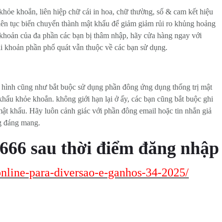
khỏe khoắn, liên hiệp chữ cái in hoa, chữ thường, số & cam kết hiệu
iên tục biến chuyển thành mật khẩu để giảm giảm rủi ro khủng hoảng
i khoản của đa phần các bạn bị thâm nhập, hãy cửa hàng ngay với
i khoản phần phổ quát vẫn thuộc về các bạn sử dụng.
 hình cũng như bắt buộc sử dụng phần đông ứng dụng thống trị mật
hẩu khỏe khoắn. không giới hạn lại ở ấy, các bạn cũng bắt buộc ghi
ật khẩu. Hãy luôn cảnh giác với phần đông email hoặc tin nhắn giả
g đáng mang.
666 sau thời điểm đăng nhập
-online-para-diversao-e-ganhos-34-2025/