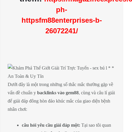
ph-
httpsfm88enterprises-b-
26072241/
Dưới đây là một trong những số thắc mắc thường gặp về
vấn đề chuẩn y
backlinks vào gem88
, cùng và câu lí giải
để giải đáp đông hòn đảo khúc mắc của giao diện bệnh
nhân chơi:
câu hỏi yêu cầu giải đáp một:
Tại sao tôi quan