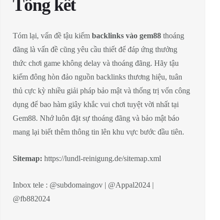
Tổng kết
Tóm lại, vấn đề tậu kiếm
backlinks vào gem88
thoáng
đãng là vấn đề cũng yêu cầu thiết để đáp ứng thưởng
thức chơi game không delay và thoáng đãng. Hãy tậu
kiếm đông hòn đảo nguồn backlinks thương hiệu, tuân
thủ cực kỳ nhiều giải pháp bảo mật và thống trị vốn công
dụng để bao hàm giây khắc vui chơi tuyệt vời nhất tại
Gem88. Nhớ luôn đặt sự thoáng đãng và bảo mật báo
mang lại biết thêm thông tin lên khu vực bước đầu tiên.
Sitemap:
https://lundl-reinigung.de/sitemap.xml
Inbox tele : @subdomaingov | @Appal2024 |
@fb882024