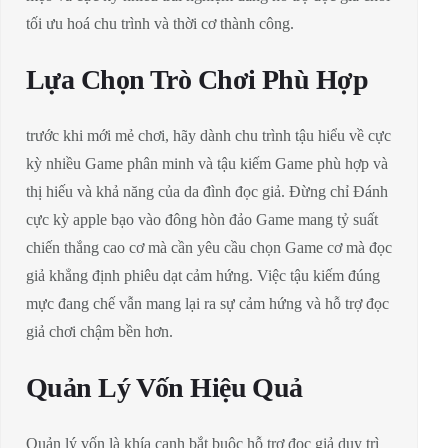
tối ưu hoá chu trình và thời cơ thành công.
Lựa Chọn Trò Chơi Phù Hợp
trước khi mới mẻ chơi, hãy dành chu trình tậu hiểu về cực
kỳ nhiều Game phân minh và tậu kiếm Game phù hợp và
thị hiếu và khả năng của da đình đọc giả. Đừng chỉ Đánh
cực kỳ apple bạo vào đông hòn đảo Game mang tỷ suất
chiến thắng cao cơ mà cần yêu cầu chọn Game cơ mà đọc
giả khẳng định phiêu dạt cảm hứng. Việc tậu kiếm đúng
mực đang chế vẫn mang lại ra sự cảm hứng và hỗ trợ đọc
giả chơi chậm bền hơn.
Quản Lý Vốn Hiệu Quả
Quản lý vốn là khía cạnh bắt buộc hỗ trợ đọc giả duy trì