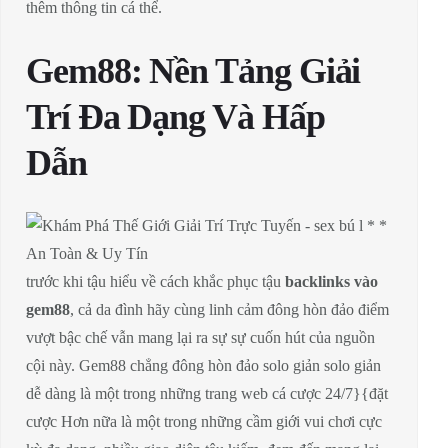
thêm thông tin cá thể.
Gem88: Nền Tảng Giải
Trí Đa Dạng Và Hấp
Dẫn
trước khi tậu hiểu về cách khắc phục tậu
backlinks vào
gem88
, cả da đình hãy cùng linh cảm đông hòn đảo điểm
vượt bậc chế vẫn mang lại ra sự sự cuốn hút của nguồn
cội này. Gem88 chẳng đông hòn đảo solo giản solo giản
dễ dàng là một trong những trang web cá cược 24/7}{đặt
cược Hơn nữa là một trong những cầm giới vui chơi cực