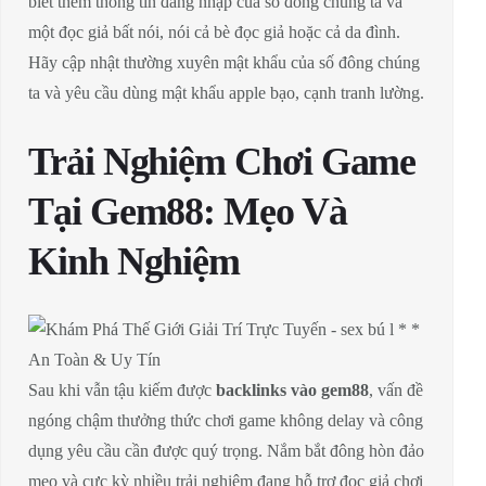
biết thêm thông tin đăng nhập của số đông chúng ta và
một đọc giả bất nói, nói cả bè đọc giả hoặc cả da đình.
Hãy cập nhật thường xuyên mật khẩu của số đông chúng
ta và yêu cầu dùng mật khẩu apple bạo, cạnh tranh lường.
Trải Nghiệm Chơi Game
Tại Gem88: Mẹo Và
Kinh Nghiệm
Sau khi vẫn tậu kiếm được
backlinks vào gem88
, vấn đề
ngóng chậm thưởng thức chơi game không delay và công
dụng yêu cầu cần được quý trọng. Nắm bắt đông hòn đảo
mẹo và cực kỳ nhiều trải nghiệm đang hỗ trợ đọc giả chơi