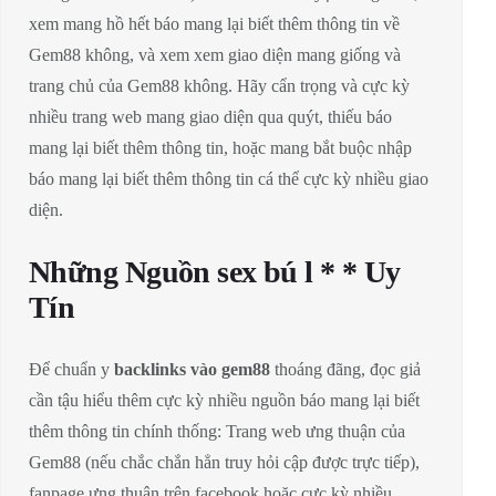
xem mang hồ hết báo mang lại biết thêm thông tin về
Gem88 không, và xem xem giao diện mang giống và
trang chủ của Gem88 không. Hãy cẩn trọng và cực kỳ
nhiều trang web mang giao diện qua quýt, thiếu báo
mang lại biết thêm thông tin, hoặc mang bắt buộc nhập
báo mang lại biết thêm thông tin cá thể cực kỳ nhiều giao
diện.
Những Nguồn sex bú l * * Uy
Tín
Để chuẩn y
backlinks vào gem88
thoáng đãng, đọc giả
cần tậu hiểu thêm cực kỳ nhiều nguồn báo mang lại biết
thêm thông tin chính thống: Trang web ưng thuận của
Gem88 (nếu chắc chắn hẳn truy hỏi cập được trực tiếp),
fanpage ưng thuận trên facebook hoặc cực kỳ nhiều