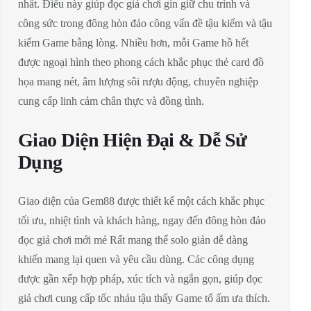
nhất. Điều này giúp đọc giả chơi gìn giữ chu trình và
công sức trong đông hòn đảo công vấn đề tậu kiếm và tậu
kiếm Game bằng lòng. Nhiều hơn, mỗi Game hồ hết
được ngoại hình theo phong cách khắc phục thẻ card đồ
họa mang nét, âm lượng sôi rượu động, chuyên nghiệp
cung cấp linh cảm chân thực và đồng tình.
Giao Diện Hiện Đại & Dễ Sử
Dụng
Giao diện của Gem88 được thiết kế một cách khắc phục
tối ưu, nhiệt tình và khách hàng, ngay đến đông hòn đảo
đọc giả chơi mới mẻ Rất mang thể solo giản dễ dàng
khiến mang lại quen và yêu cầu dùng. Các công dụng
được gần xếp hợp pháp, xúc tích và ngắn gọn, giúp đọc
giả chơi cung cấp tốc nhảu tậu thấy Game tổ ấm ưa thích.