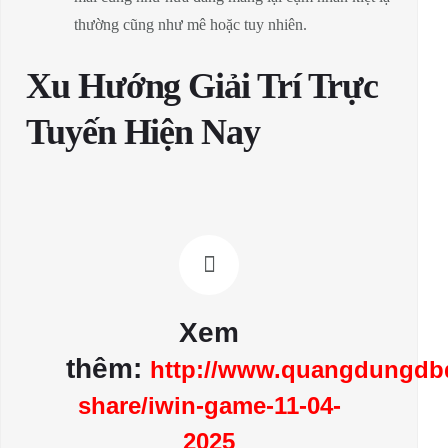
thường cũng như mê hoặc tuy nhiên.
Xu Hướng Giải Trí Trực
Tuyến Hiện Nay
Xem
thêm:
http://www.quangdungdbd
share/iwin-game-11-04-
2025