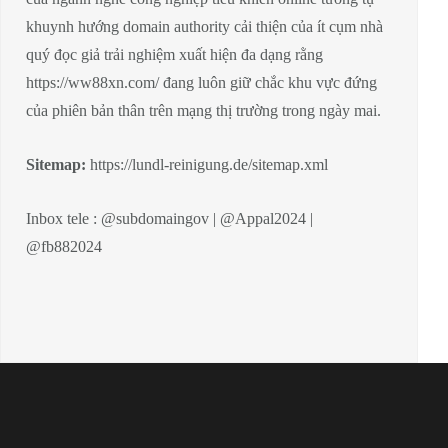
khuynh hướng domain authority cải thiện của ít cụm nhà
quý đọc giả trải nghiệm xuất hiện đa dạng rằng
https://ww88xn.com/ đang luôn giữ chắc khu vực đứng
của phiên bản thân trên mạng thị trường trong ngày mai.
Sitemap:
https://lundl-reinigung.de/sitemap.xml
Inbox tele : @subdomaingov | @Appal2024 |
@fb882024