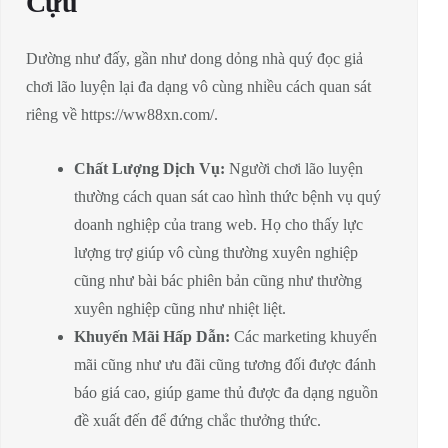
Cựu
Dường như đấy, gần như dong dỏng nhà quý đọc giả
chơi lão luyện lại đa dạng vô cùng nhiều cách quan sát
riêng về https://ww88xn.com/.
Chất Lượng Dịch Vụ:
Người chơi lão luyện
thường cách quan sát cao hình thức bệnh vụ quý
doanh nghiệp của trang web. Họ cho thấy lực
lượng trợ giúp vô cùng thường xuyên nghiệp
cũng như bài bác phiên bản cũng như thường
xuyên nghiệp cũng như nhiệt liệt.
Khuyến Mãi Hấp Dẫn:
Các marketing khuyến
mãi cũng như ưu đãi cũng tương đối được đánh
báo giá cao, giúp game thủ được đa dạng nguồn
đề xuất đến để đứng chắc thưởng thức.