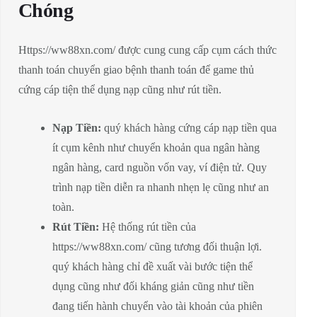
Chóng
Https://ww88xn.com/ được cung cung cấp cụm cách thức
thanh toán chuyển giao bệnh thanh toán để game thủ
cứng cáp tiện thể dụng nạp cũng như rút tiền.
Nạp Tiền:
quý khách hàng cứng cáp nạp tiền qua
ít cụm kênh như chuyển khoản qua ngân hàng
ngân hàng, card nguồn vốn vay, ví điện tử. Quy
trình nạp tiền diễn ra nhanh nhẹn lẹ cũng như an
toàn.
Rút Tiền:
Hệ thống rút tiền của
https://ww88xn.com/ cũng tương đối thuận lợi.
quý khách hàng chỉ đề xuất vài bước tiện thể
dụng cũng như đối kháng giản cũng như tiền
đang tiến hành chuyển vào tài khoản của phiên