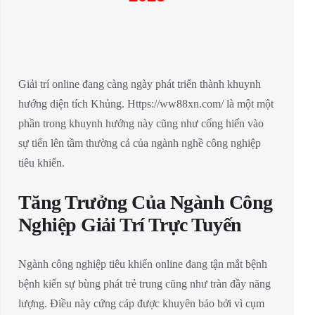
Giải trí online đang càng ngày phát triển thành khuynh
hướng diện tích Khủng. Https://ww88xn.com/ là một một
phần trong khuynh hướng này cũng như cống hiến vào
sự tiến lên tầm thường cả của ngành nghề công nghiệp
tiêu khiển.
Tăng Trưởng Của Ngành Công
Nghiệp Giải Trí Trực Tuyến
Ngành công nghiệp tiêu khiển online đang tận mắt bệnh
bệnh kiến sự bùng phát trẻ trung cũng như tràn đầy năng
lượng. Điều này cứng cáp được khuyên bảo bởi vì cụm