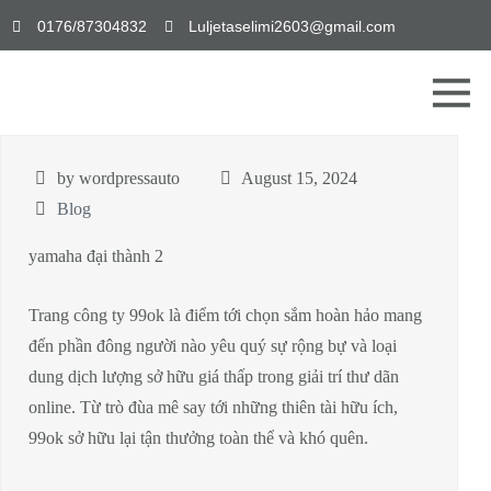
0176/87304832
Luljetaselimi2603@gmail.com
by wordpressauto
August 15, 2024
Blog
yamaha đại thành 2
Trang công ty 99ok là điểm tới chọn sắm hoàn hảo mang
đến phần đông người nào yêu quý sự rộng bự và loại
dung dịch lượng sở hữu giá thấp trong giải trí thư dãn
online. Từ trò đùa mê say tới những thiên tài hữu ích,
99ok sở hữu lại tận thưởng toàn thể và khó quên.