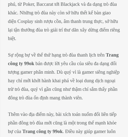
phú, từ Poker, Baccarat tới Blackjack và đa dạng trò đùa
khác. Những trò đùa này còn sở hữu thết kế bàn giao
diện Cosplay sinh rượu cồn, âm thanh trung thực, sở hữu
lại tận thưởng đùa trò giải trí thư dãn xây dừng điểm riêng
biệt.
Sự rộng bự về thể thứ hạng trò đùa thanh lịch trên
Trang
công ty 99ok
bán được lời yêu cầu của siêu đa dạng đối
tượng gamer phân minh. Dù quý vì là gamer siêng nghiệp
hay chỉ mới khởi hành khai phá về loại dung dịch ngoại
trừ trò đùa, quý vì gần cũng như thậm chí sắm thấy phần
đông trò đùa ổn định mang thành viên.
Thêm vào địa điểm này, bài xích toán nuốm đổi liên tiếp
phần đông trò đùa mới cũng là một trong thế mạnh khỏe
bự của
Trang công ty 99ok
. Điều này giúp gamer luôn