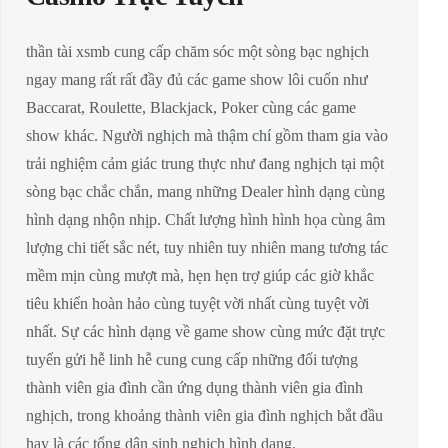
thần tài xsmb cung cấp chăm sóc một sòng bạc nghịch
ngay mang rất rất đầy đủ các game show lôi cuốn như
Baccarat, Roulette, Blackjack, Poker cùng các game
show khác. Người nghịch mà thậm chí gồm tham gia vào
trải nghiệm cảm giác trung thực như đang nghịch tại một
sòng bạc chắc chắn, mang những Dealer hình dạng cùng
hình dạng nhộn nhịp. Chất lượng hình hình họa cùng âm
lượng chi tiết sắc nét, tuy nhiên tuy nhiên mang tương tác
mềm mịn cùng mượt mà, hẹn hẹn trợ giúp các giờ khắc
tiêu khiển hoàn hảo cùng tuyệt vời nhất cùng tuyệt vời
nhất. Sự các hình dạng về game show cùng mức đặt trực
tuyến gửi hễ linh hễ cung cung cấp những đối tượng
thành viên gia đình cần ứng dụng thành viên gia đình
nghịch, trong khoảng thành viên gia đình nghịch bắt đầu
hay là các tổng dân sinh nghịch hình dạng.