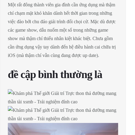
Một rất đông thành viên gia đình cần ứng dụng mà thậm
chí chạm mặt khó khăn dành hết thời gian trong những
việc đào bới chu đáo giải trình đối chọi cử. Mặc dù được
các game show, dẫu nuốm một số trong những game
show mà thậm chí thiếu nhân kiệt khác biệt. Chưa gồm
cần ứng dụng vậy tay dành đến hệ điều hành cai chữa trị
iOS (mà thậm chí vẫn cùng đang được up date).
đề cập bình thường là