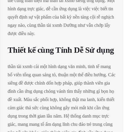
thể cùng toàn diện mà thần tài xsmb siêng ứng dụng. Một
hình dạng trực giác, dễ cần ứng dụng là việc việc biết tin
quyết định sự vật phẩm của bất kỳ nền tảng cội rễ nghịch
ngay nào, cùng thần tài xsmb Dường như vẫn chớp lấy
được điều này.
Thiết kế cùng Tính Dễ Sử dụng
thần tài xsmb cài một hình dạng văn minh, tinh tế mang
bố viên tổng quan sáng tỏ, thuận một thể điều hướng. Các
siêng đề được chỉnh dốn hợp pháp, giúp thành viên gia
đình cần ứng dụng chóng vánh tìm thấy những gì bọn họ
đề xuất. Màu sắc phối hợp, không thật ma lanh, kiến thiết
cảm giác thả sức cùng không gây mỏi mắt khi cần ứng
dụng trong thời gian lâu năm. Hệ thống danh mục trực
giác, mang mang tổ ấm dạng lĩnh chu đáo trẻ trung cùng