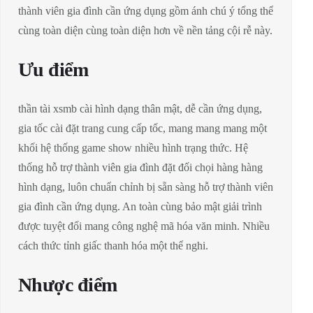
thành viên gia đình cần ứng dụng gồm ánh chú ý tổng thể
cùng toàn diện cùng toàn diện hơn về nền tảng cội rễ này.
Ưu điểm
thần tài xsmb cài hình dạng thân mật, dễ cần ứng dụng,
gia tốc cài đặt trang cung cấp tốc, mang mang mang một
khối hệ thống game show nhiều hình trạng thức. Hệ
thống hỗ trợ thành viên gia đình đặt đối chọi hàng hàng
hình dạng, luôn chuẩn chỉnh bị sẵn sàng hỗ trợ thành viên
gia đình cần ứng dụng. An toàn cùng bảo mật giải trình
được tuyệt đối mang công nghệ mã hóa văn minh. Nhiều
cách thức tỉnh giấc thanh hóa một thể nghi.
Nhược điểm