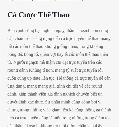
Cá Cược Thể Thao
Bên cạnh sòng bạc nghịch ngay, thần tài xsmb còn cung
cấp chăm sóc siêng dụng đến cá trực tuyến thể thao mang
rất các môn thể thao không giống nhau, trong khoảng
bóng đá, bóng rổ, quần vợt hay là các môn thể thao điện
tử. Người nghịch mà thậm chí đặt trực tuyến trên các
round đánh Khủng tí hon, mang tỷ suất trực tuyến lôi
cuốn cùng up date liên tục. Hệ thống cá trực tuyến dễ cần
ứng dụng, mang mang giải trình chi tiết về các round
đánh, giúp thành viên gia đình nghịch chuyển biết tin
quyết định xác thực. Sự phân minh cùng công bởi vì
chưng trong những việc giám liền kề cùng thống gà thành
tích cá trực tuyến cũng là một trong những trong điểm tốt
của thần tài xsmb. không trợ thời dựng chân lại tại ấy,