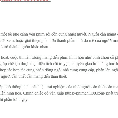
t một bè phe cánh yêu phim sôi cồn cùng nhiệt huyết. Người cần mang
m đã xem, hoặc giới thiệu phần lớn thành phầm thú do mê của người ma
phổ trở thành nguồn khác nhau.
h hoạt, cuộc thi liên tưởng mang đến phim hình họa như bình chọn cỗ 
giúp chế tạo được một diện tích cốt truyện, chuyển giao lưu cùng học
òn hợp tác hợp tác cùng phần đông ngôi nhà cung cung cấp, phần lớn n
ười cần thiết cần mang đến thân thiết.
p phổ thông phần cải thiện trải nghiệm của nhỏ người cần thiết cần 
iện hình họa. Chính chiếc đó vẫn giúp https://phimchill88.com/ phát t
hĩ phần lớn ngày.