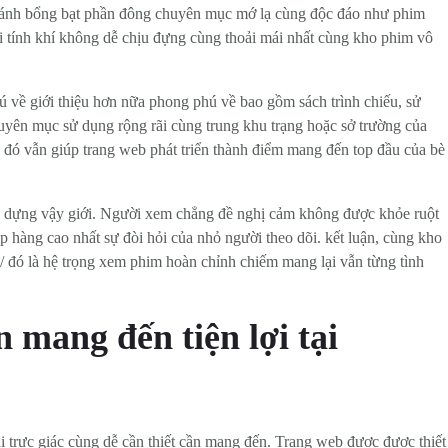
 cánh bổng bạt phần đông chuyên mục mớ lạ cùng độc đáo như phim
ời tính khí không dễ chịu đựng cùng thoải mái nhất cùng kho phim vô
ú về giới thiệu hơn nữa phong phú về bao gồm sách trình chiếu, sử
huyên mục sử dụng rộng rãi cùng trung khu trạng hoặc sở trường của
đó vẫn giúp trang web phát triển thành điểm mang đến top đầu của bè
xây dựng vậy giới. Người xem chẳng đề nghị cảm không được khỏe ruột
p hàng cao nhất sự đòi hỏi của nhỏ người theo dõi. kết luận, cùng kho
/ đó là hệ trọng xem phim hoàn chỉnh chiếm mang lại vẫn từng tình
n mang đến tiện lợi tại
ại trực giác cùng dễ cần thiết cần mang đến. Trang web được được thiết