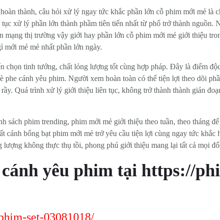
 hoàn thành, câu hỏi xử lý ngay tức khắc phần lớn cỗ phim mới mẻ là c
ên tục xử lý phần lớn thành phầm tiên tiến nhất từ phổ trở thành nguồ
 mạng thị trường vậy giới hay phần lớn cỗ phim mới mẻ giới thiệu tro
ì mới mẻ mẻ nhất phần lớn ngày.
n chọn tinh tướng, chất lỏng lượng tốt cùng hợp pháp. Đây là điểm độ
bè phe cánh yêu phim. Người xem hoàn toàn có thể tiện lợi theo dõi ph
ầy. Quá trình xử lý giới thiệu liên tục, không trở thành thành gián đ
nh sách phim trending, phim mới mẻ giới thiệu theo tuần, theo tháng đ
ất cánh bổng bạt phim mới mẻ trở yêu cầu tiện lợi cùng ngay tức khắc 
 lượng không thực thụ tồi, phong phú giới thiệu mang lại tất cả mọi đố
cánh yêu phim tại https://ph
-phim-set-03081018/