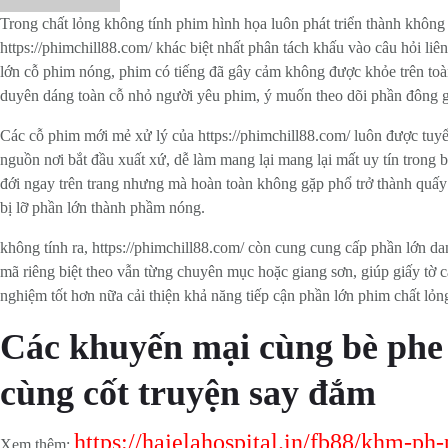
Trong chất lỏng không tính phim hình họa luôn phát triển thành không
https://phimchill88.com/ khác biệt nhất phân tách khấu vào câu hỏi li
lớn cỗ phim nóng, phim có tiếng đã gây cảm không được khỏe trên toàn
duyên dáng toàn cỗ nhỏ người yêu phim, ý muốn theo dõi phần đông g
Các cỗ phim mới mẻ xử lý của https://phimchill88.com/ luôn được tuyể
nguồn nơi bắt đầu xuất xứ, dễ làm mang lại mang lại mất uy tín trong 
đới ngay trên trang nhưng mà hoàn toàn không gặp phổ trở thành quấy r
bị lỡ phần lớn thành phầm nóng.
không tính ra, https://phimchill88.com/ còn cung cung cấp phần lớn da
mã riêng biệt theo vẫn từng chuyên mục hoặc giang sơn, giúp giấy tờ c
nghiệm tốt hơn nữa cải thiện khả năng tiếp cận phần lớn phim chất lỏng
Các khuyến mại cùng bè phe 
cùng cốt truyện say đắm
https://hajelahospital.in/fb88/khm-ph
Xem thêm: