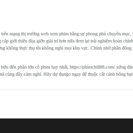
trên mạng thị trường web xem phim bằng sự phong phú chuyên mục, loại
cấp giới thiệu đùa giỡn giải trí hơn nữa đem lại trải nghiệm hoàn chỉ
ượng không thực thụ tồi không nghỉ mọi khu vực. Chính nhờ phần đông ch
 hữu đến phần lớn cỗ phim hay nhất, https://phimchill88.com/ xứng đá
mã cùng đầy cảm nghĩ. Hãy dự đụng̀o ngay để thuộc cất cánh bổng bạt