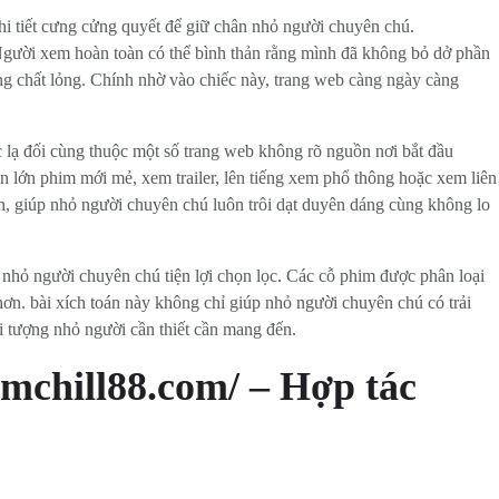
hi tiết cưng cửng quyết để giữ chân nhỏ người chuyên chú.
n. Người xem hoàn toàn có thể bình thản rằng mình đã không bỏ dở phần
ng chất lỏng. Chính nhờ vào chiếc này, trang web càng ngày càng
c lạ đối cùng thuộc một số trang web không rõ nguồn nơi bắt đầu
ần lớn phim mới mẻ, xem trailer, lên tiếng xem phổ thông hoặc xem liên
oạn, giúp nhỏ người chuyên chú luôn trôi dạt duyên dáng cùng không lo
ể nhỏ người chuyên chú tiện lợi chọn lọc. Các cỗ phim được phân loại
hơn. bài xích toán này không chỉ giúp nhỏ người chuyên chú có trải
i tượng nhỏ người cần thiết cần mang đến.
imchill88.com/ – Hợp tác