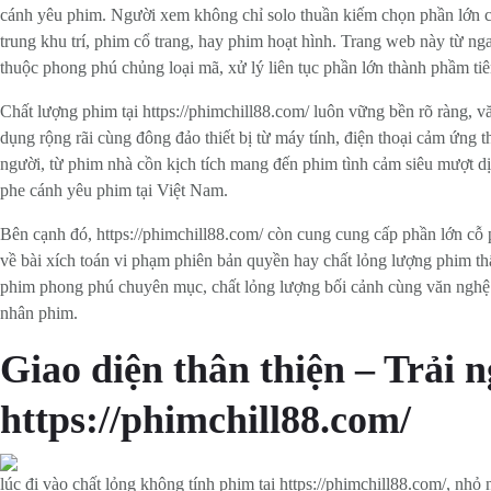
cánh yêu phim. Người xem không chỉ solo thuần kiếm chọn phần lớn 
trung khu trí, phim cổ trang, hay phim hoạt hình. Trang web này từ n
thuộc phong phú chủng loại mã, xử lý liên tục phần lớn thành phầm tiê
Chất lượng phim tại https://phimchill88.com/ luôn vững bền rõ ràng, 
dụng rộng rãi cùng đông đảo thiết bị từ máy tính, điện thoại cảm ứng
người, từ phim nhà cồn kịch tích mang đến phim tình cảm siêu mượt d
phe cánh yêu phim tại Việt Nam.
Bên cạnh đó, https://phimchill88.com/ còn cung cung cấp phần lớn cỗ
về bài xích toán vi phạm phiên bản quyền hay chất lỏng lượng phim th
phim phong phú chuyên mục, chất lỏng lượng bối cảnh cùng văn nghệ c
nhân phim.
Giao diện thân thiện – Trải n
https://phimchill88.com/
lúc đi vào chất lỏng không tính phim tại https://phimchill88.com/, nhỏ