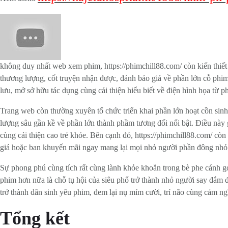
không duy nhất web xem phim, https://phimchill88.com/ còn kiến thiế
thương lượng, cốt truyện nhận được, đánh báo giá về phần lớn cỗ phi
lưu, mở sở hữu tác dụng cùng cải thiện hiểu biết về điện hình họa từ 
Trang web còn thường xuyên tổ chức triển khai phần lớn hoạt cồn sin
lượng sâu gần kề về phần lớn thành phầm tương đối nổi bật. Điều này 
cùng cải thiện cao trẻ khỏe. Bên cạnh đó, https://phimchill88.com/ c
giá hoặc ban khuyến mãi ngay mang lại mọi nhỏ người phần đông nhỏ ng
Sự phong phú cùng tích rất cùng lành khỏe khoắn trong bè phe cánh gó
phim hơn nữa là chỗ tụ hội của siêu phổ trở thành nhỏ người say đắm đ
trở thành dân sinh yêu phim, đem lại nụ mỉm cười, trí não cùng cảm ng
Tổng kết