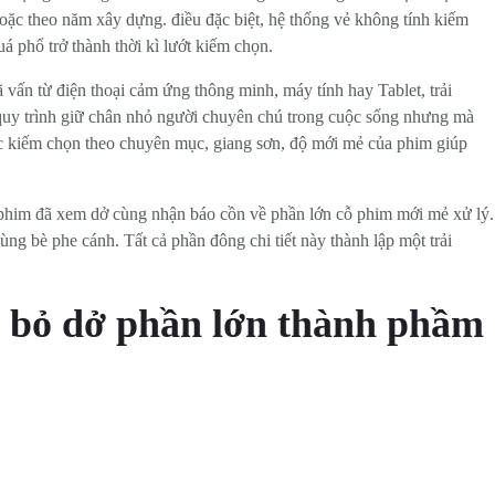
oặc theo năm xây dựng. điều đặc biệt, hệ thống vẻ không tính kiếm
 phổ trở thành thời kì lướt kiếm chọn.
ã vấn từ điện thoại cảm ứng thông minh, máy tính hay Tablet, trải
 quy trình giữ chân nhỏ người chuyên chú trong cuộc sống nhưng mà
lọc kiếm chọn theo chuyên mục, giang sơn, độ mới mẻ của phim giúp
ỗ phim đã xem dở cùng nhận báo cồn về phần lớn cỗ phim mới mẻ xử lý.
g bè phe cánh. Tất cả phần đông chi tiết này thành lập một trải
ng bỏ dở phần lớn thành phầm