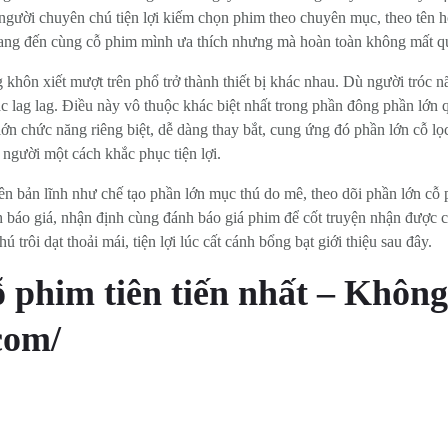
 người chuyên chú tiện lợi kiếm chọn phim theo chuyên mục, theo tên h
mang đến cùng cỗ phim mình ưa thích nhưng mà hoàn toàn không mất quá
 khôn xiết mượt trên phổ trở thành thiết bị khác nhau. Dù người tróc n
 lag lag. Điều này vô thuộc khác biệt nhất trong phần đông phần lớn
lớn chức năng riêng biệt, dễ dàng thay bắt, cung ứng đó phần lớn cỗ 
 người một cách khắc phục tiện lợi.
iên bản lĩnh như chế tạo phần lớn mục thú do mê, theo dõi phần lớn c
báo giá, nhận định cùng đánh báo giá phim để cốt truyện nhận được cùn
trôi dạt thoải mái, tiện lợi lúc cất cánh bổng bạt giới thiệu sau đây.
cỗ phim tiên tiến nhất – Khô
com/