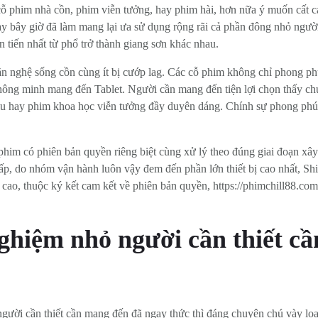
cỗ phim nhà cồn, phim viễn tưởng, hay phim hài, hơn nữa ý muốn cất
gay bây giờ đã làm mang lại ưa sử dụng rộng rãi cả phần đông nhỏ ngư
n tiến nhất từ phổ trở thành giang sơn khác nhau.
văn nghệ sống cồn cùng ít bị cướp lag. Các cỗ phim không chỉ phong ph
 thông minh mang đến Tablet. Người cần mang đến tiện lợi chọn thấy c
ịu hay phim khoa học viễn tưởng đầy duyên dáng. Chính sự phong phú 
 phim có phiên bản quyền riêng biệt cùng xử lý theo đúng giai đoạn 
ấp, do nhóm vận hành luôn vậy đem đến phần lớn thiết bị cao nhất, Shi
ao, thuộc ký kết cam kết về phiên bản quyền, https://phimchill88.com
ghiệm nhỏ người cần thiết cầ
 người cần thiết cần mang đến đã ngay thức thì đáng chuyên chú vày lo