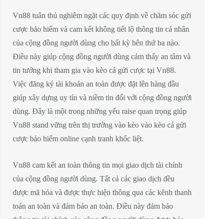
Vn88 tuân thủ nghiêm ngặt các quy định về chăm sóc gửi
cược bảo hiểm và cam kết không tiết lộ thông tin cá nhân
của cộng đồng người dùng cho bất kỳ bên thứ ba nào.
Điều này giúp cộng đồng người dùng cảm thấy an tâm và
tin tưởng khi tham gia vào kèo cá gửi cược tại Vn88.
Việc đăng ký tài khoản an toàn được đặt lên hàng đầu
giúp xây dựng uy tín và niềm tin đối với cộng đồng người
dùng. Đây là một trong những yếu raise quan trọng giúp
Vn88 stand vững trên thị trường vào kèo vào kèo cá gửi
cược bảo hiểm online cạnh tranh khốc liệt.
Vn88 cam kết an toàn thông tin mọi giao dịch tài chính
của cộng đồng người dùng. Tất cả các giao dịch đều
được mã hóa và được thực hiện thông qua các kênh thanh
toán an toàn và đảm bảo an toàn. Điều này đảm bảo