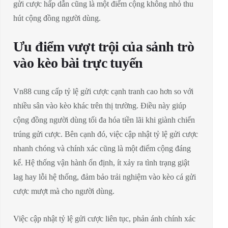
gửi cược hấp dẫn cũng là một điểm cộng không nhỏ thu
hút cộng đồng người dùng.
Ưu điểm vượt trội của sảnh trò
vào kèo bài trực tuyến
Vn88 cung cấp tỷ lệ gửi cược cạnh tranh cao hơn so với
nhiều sân vào kèo khác trên thị trường. Điều này giúp
cộng đồng người dùng tối đa hóa tiền lãi khi giành chiến
trúng gửi cược. Bên cạnh đó, việc cập nhật tỷ lệ gửi cược
nhanh chóng và chính xác cũng là một điểm cộng đáng
kể. Hệ thống vận hành ổn định, ít xảy ra tình trạng giật
lag hay lỗi hệ thống, đảm bảo trải nghiệm vào kèo cá gửi
cược mượt mà cho người dùng.
Việc cập nhật tỷ lệ gửi cược liên tục, phản ánh chính xác