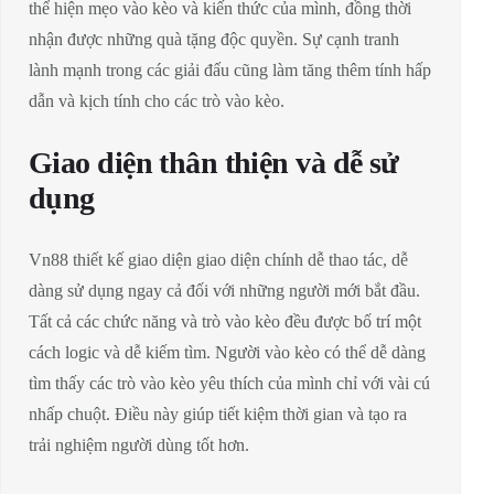
thể hiện mẹo vào kèo và kiến thức của mình, đồng thời
nhận được những quà tặng độc quyền. Sự cạnh tranh
lành mạnh trong các giải đấu cũng làm tăng thêm tính hấp
dẫn và kịch tính cho các trò vào kèo.
Giao diện thân thiện và dễ sử
dụng
Vn88 thiết kế giao diện giao diện chính dễ thao tác, dễ
dàng sử dụng ngay cả đối với những người mới bắt đầu.
Tất cả các chức năng và trò vào kèo đều được bố trí một
cách logic và dễ kiếm tìm. Người vào kèo có thể dễ dàng
tìm thấy các trò vào kèo yêu thích của mình chỉ với vài cú
nhấp chuột. Điều này giúp tiết kiệm thời gian và tạo ra
trải nghiệm người dùng tốt hơn.