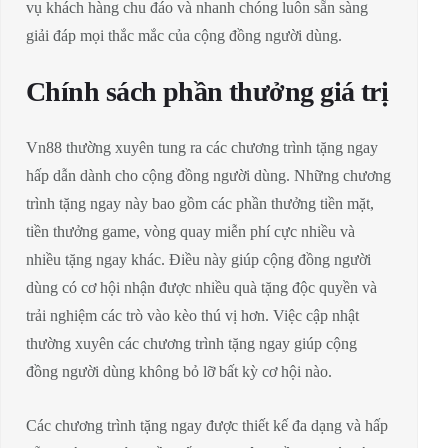
vụ khách hàng chu đáo và nhanh chóng luôn sẵn sàng
giải đáp mọi thắc mắc của cộng đồng người dùng.
Chính sách phần thưởng giá trị
Vn88 thường xuyên tung ra các chương trình tặng ngay
hấp dẫn dành cho cộng đồng người dùng. Những chương
trình tặng ngay này bao gồm các phần thưởng tiền mặt,
tiền thưởng game, vòng quay miễn phí cực nhiều và
nhiều tặng ngay khác. Điều này giúp cộng đồng người
dùng có cơ hội nhận được nhiều quà tặng độc quyền và
trải nghiệm các trò vào kèo thú vị hơn. Việc cập nhật
thường xuyên các chương trình tặng ngay giúp cộng
đồng người dùng không bỏ lỡ bất kỳ cơ hội nào.
Các chương trình tặng ngay được thiết kế đa dạng và hấp