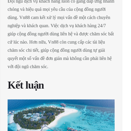
Đội ngũ dịch vụ khách hàng luôn cố gắng đáp ứng nhanh
chóng và hiệu quả mọi yêu cầu của cộng đồng người
dùng. Vn88 cam kết xử lý mọi vấn đề một cách chuyên
nghiệp và khách quan. Việc dịch vụ khách hàng 24/7
giúp cộng đồng người dùng liên hệ và được chăm sóc bất
cứ lúc nào. Hơn nữa, Vn88 còn cung cấp các tài liệu
chăm sóc chi tiết, giúp cộng đồng người dùng tự giải
quyết một số vấn đề đơn giản mà không cần phải liên hệ
với đội ngũ chăm sóc.
Kết luận