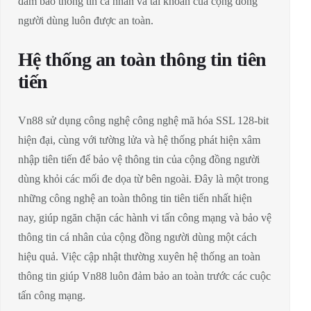
đảm bảo thông tin cá nhân và tài khoản của cộng đồng
người dùng luôn được an toàn.
Hệ thống an toàn thông tin tiên
tiến
Vn88 sử dụng công nghệ công nghệ mã hóa SSL 128-bit
hiện đại, cùng với tường lửa và hệ thống phát hiện xâm
nhập tiên tiến để bảo vệ thông tin của cộng đồng người
dùng khỏi các mối đe dọa từ bên ngoài. Đây là một trong
những công nghệ an toàn thông tin tiên tiến nhất hiện
nay, giúp ngăn chặn các hành vi tấn công mạng và bảo vệ
thông tin cá nhân của cộng đồng người dùng một cách
hiệu quả. Việc cập nhật thường xuyên hệ thống an toàn
thông tin giúp Vn88 luôn đảm bảo an toàn trước các cuộc
tấn công mạng.