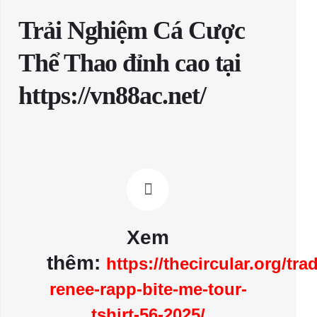
Trải Nghiệm Cá Cược
Thể Thao đỉnh cao tại
https://vn88ac.net/
Xem
thêm:
https://thecircular.org/tra
renee-rapp-bite-me-tour-
tshirt-56-2025/