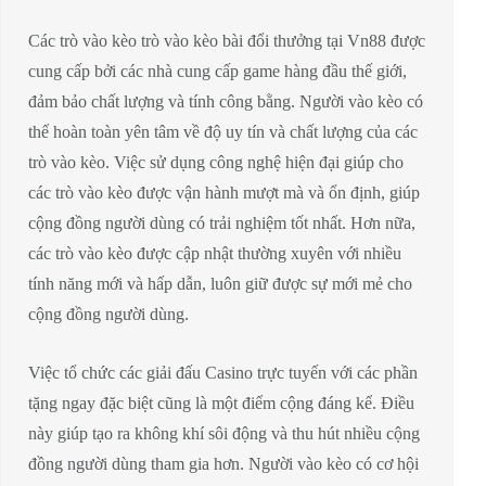
Các trò vào kèo trò vào kèo bài đổi thưởng tại Vn88 được
cung cấp bởi các nhà cung cấp game hàng đầu thế giới,
đảm bảo chất lượng và tính công bằng. Người vào kèo có
thể hoàn toàn yên tâm về độ uy tín và chất lượng của các
trò vào kèo. Việc sử dụng công nghệ hiện đại giúp cho
các trò vào kèo được vận hành mượt mà và ổn định, giúp
cộng đồng người dùng có trải nghiệm tốt nhất. Hơn nữa,
các trò vào kèo được cập nhật thường xuyên với nhiều
tính năng mới và hấp dẫn, luôn giữ được sự mới mẻ cho
cộng đồng người dùng.
Việc tổ chức các giải đấu Casino trực tuyến với các phần
tặng ngay đặc biệt cũng là một điểm cộng đáng kể. Điều
này giúp tạo ra không khí sôi động và thu hút nhiều cộng
đồng người dùng tham gia hơn. Người vào kèo có cơ hội