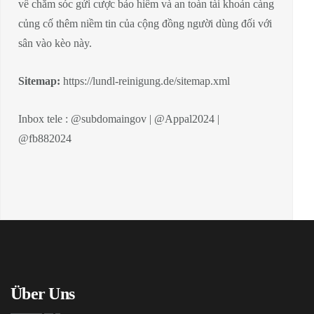
về chăm sóc gửi cược bảo hiểm và an toàn tài khoản càng
củng cố thêm niềm tin của cộng đồng người dùng đối với
sân vào kèo này.
Sitemap:
https://lundl-reinigung.de/sitemap.xml
Inbox tele : @subdomaingov | @Appal2024 |
@fb882024
Über Uns