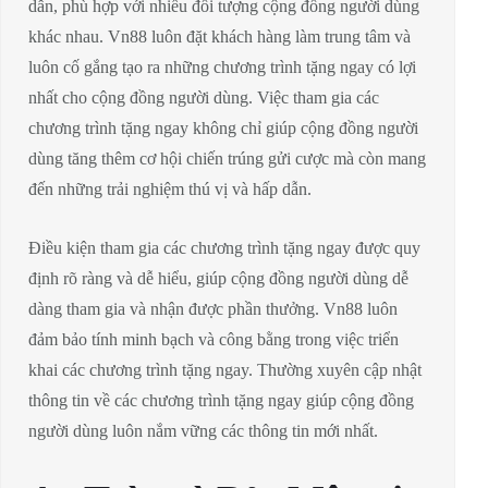
dẫn, phù hợp với nhiều đối tượng cộng đồng người dùng
khác nhau. Vn88 luôn đặt khách hàng làm trung tâm và
luôn cố gắng tạo ra những chương trình tặng ngay có lợi
nhất cho cộng đồng người dùng. Việc tham gia các
chương trình tặng ngay không chỉ giúp cộng đồng người
dùng tăng thêm cơ hội chiến trúng gửi cược mà còn mang
đến những trải nghiệm thú vị và hấp dẫn.
Điều kiện tham gia các chương trình tặng ngay được quy
định rõ ràng và dễ hiểu, giúp cộng đồng người dùng dễ
dàng tham gia và nhận được phần thưởng. Vn88 luôn
đảm bảo tính minh bạch và công bằng trong việc triển
khai các chương trình tặng ngay. Thường xuyên cập nhật
thông tin về các chương trình tặng ngay giúp cộng đồng
người dùng luôn nắm vững các thông tin mới nhất.