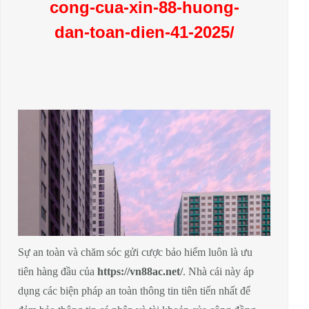
cong-cua-xin-88-huong-
dan-toan-dien-41-2025/
Sự an toàn và chăm sóc gửi cược bảo hiểm luôn là ưu
tiên hàng đầu của
https://vn88ac.net/
. Nhà cái này áp
dụng các biện pháp an toàn thông tin tiên tiến nhất để