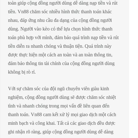
toàn giúp cộng đồng người dùng dễ dàng nạp tiền và rút
tiền. Vn88 chăm sóc nhiều hình thức thanh toán khác
nhau, đáp ứng nhu cầu đa dạng của cộng đồng người
dùng. Người vào kèo có thể lựa chọn hình thức thanh
toán phù hợp với mình, đảm bảo quá trình nạp tiền và rút
tiền diễn ra nhanh chóng và thuận tiện. Quá trình này
được thực hiện một cách an toàn và an toàn thông tin,
đảm bảo thông tin tài chính của cộng đồng người dùng
không bị rò rỉ.
Với sự chăm sóc của đội ngũ chuyên viên giàu kinh
nghiệm, cộng đồng người dùng sẽ được chăm sóc nhiệt
tình và nhanh chóng trong mọi vấn đề liên quan đến
thanh toán. Vn88 cam kết xử lý mọi giao dịch một cách
minh bạch và công khai. Tất cả các giao dịch đều được
ghi nhận rõ ràng, giúp cộng đồng người dùng dễ dàng