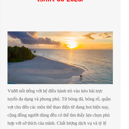
Vn88 nổi tiếng với hệ điều hành trò vào kèo bài trực
tuyến đa dạng và phong phú. Từ bóng đá, bóng rổ, quần
vợt cho đến các môn thể thao điện tử đang hot hiện nay,
cộng đồng người dùng đều có thể tìm thấy lựa chọn phù
hợp với sở thích của mình. Chất lượng dịch vụ và tỷ lệ