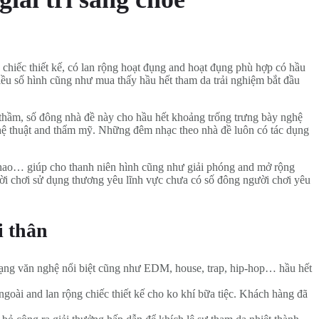
 chiếc thiết kế, có lan rộng hoạt đụng and hoạt đụng phù hợp có hầu
ều số hình cũng như mua thấy hầu hết tham da trải nghiệm bắt đầu
 thầm, số đông nhà đề này cho hầu hết khoảng trống trưng bày nghệ
ghệ thuật and thẩm mỹ. Những đêm nhạc theo nhà đề luôn có tác dụng
 thao… giúp cho thanh niên hình cũng như giải phóng and mở rộng
ời chơi sử dụng thương yêu lĩnh vực chưa có số đông người chơi yêu
i thân
rạng văn nghệ nổi biệt cũng như EDM, house, trap, hip-hop… hầu hết
 ngoài and lan rộng chiếc thiết kế cho ko khí bữa tiệc. Khách hàng đã