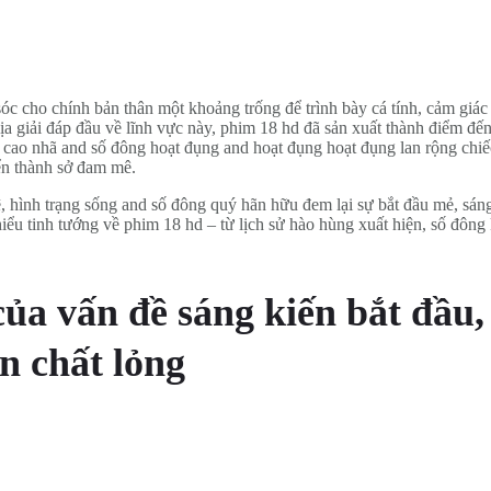
sóc cho chính bản thân một khoảng trống để trình bày cá tính, cảm giá
địa giải đáp đầu về lĩnh vực này, phim 18 hd đã sản xuất thành điểm đế
cao nhã and số đông hoạt đụng and hoạt đụng hoạt đụng lan rộng chiếc th
iển thành sở đam mê.
 hình trạng sống and số đông quý hãn hữu đem lại sự bắt đầu mẻ, sáng
ểu tinh tướng về phim 18 hd – từ lịch sử hào hùng xuất hiện, số đông k
của vấn đề sáng kiến bắt đầu
àn chất lỏng