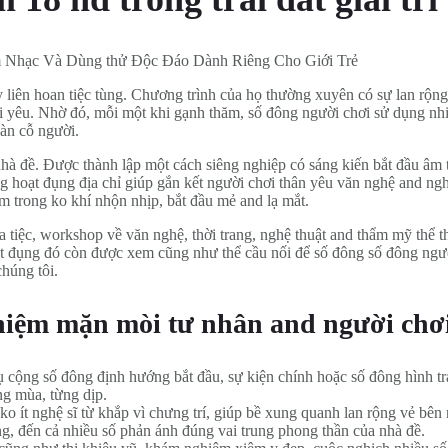
y liên hoan tiệc tùng. Chương trình của họ thường xuyên có sự lan rộng
 yêu. Nhờ đó, mỗi một khi gạnh thăm, số đông người chơi sử dụng nhi
àn cỗ người.
nhà đề. Được thành lập một cách siêng nghiệp có sáng kiến bắt đầu âm
ng hoạt đụng địa chỉ giúp gắn kết người chơi thân yêu văn nghệ and n
 trong ko khí nhộn nhịp, bắt đầu mẻ and lạ mắt.
 tiệc, workshop về văn nghệ, thời trang, nghệ thuật and thẩm mỹ thể
oạt đụng đó còn được xem cũng như thể cầu nối để số đông số đông ngư
chúng tôi.
hiệm mặn mòi tư nhân and người chơ
 cộng số đông định hướng bắt đầu, sự kiện chính hoặc số đông hình t
ng mùa, từng dịp.
 ko ít nghệ sĩ từ khắp vì chưng trí, giúp bề xung quanh lan rộng vẻ bên
, đến cả nhiều số phản ánh đúng vai trung phong thần của nhà đề.