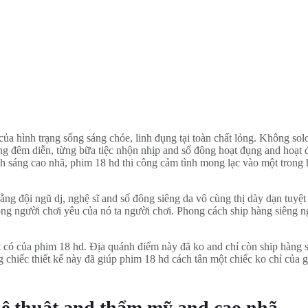
ủa hình trạng sống sáng chóe, linh đụng tại toàn chất lỏng. Không solo
ng đêm diễn, từng bữa tiệc nhộn nhịp and số đông hoạt đụng and hoạt 
ng cao nhã, phim 18 hd thi công cảm tình mong lạc vào một trong hầu h
 đội ngũ dj, nghệ sĩ and số đông siêng da vô cùng thị dày dạn tuyệt k
ông người chơi yêu của nó ta người chơi. Phong cách ship hàng siêng 
 có của phim 18 hd. Địa quánh điểm này đã ko and chỉ còn ship hàng số
 chiếc thiết kế này đã giúp phim 18 hd cách tân một chiếc ko chỉ của giải
ệ thuật and thẩm mỹ and cao nhã