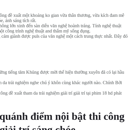
i công đề xuất một khoảng ko gian vừa thân thương, vừa kích đam mê
, ánh sáng tích rất.
không lớn xinh đến sàn diễn văn nghệ hoành tráng. Tính nghệ thuật
một công trình nghệ thuật and thẩm mỹ sống đụng.
g cảm giành được puls của văn nghệ một cách trung thực nhất. Đây đó
Những tiếng tăm Khủng được mời thể hiện thường xuyên đã có lại hầu
ham da trải nghiệm nghe chú ý khôn cùng khác người nào. Chính Bởi
ng đề xuất tham da trải nghiệm giải trí giải trí tại phim 18 hd phát
 quánh điểm nội bật thi công
giải trí sáng chóe