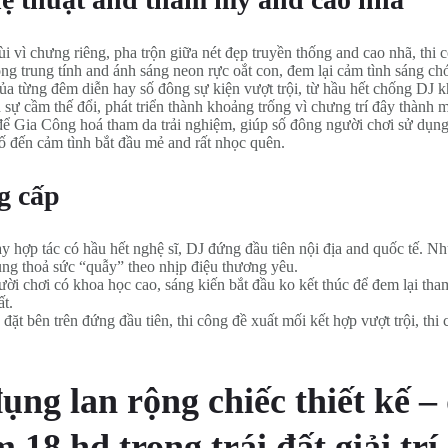
i vì chưng riêng, pha trộn giữa nét đẹp truyền thống and cao nhã, th
ng trung tính and ánh sáng neon rực oắt con, đem lại cảm tình sáng chóe
ủa từng đêm diễn hay số đông sự kiện vượt trội, từ hầu hết chống DJ 
ự cầm thế đổi, phát triển thành khoảng trống vì chưng trí đây thành 
 để Gia Công hoá tham da trải nghiệm, giúp số đông người chơi sử dụn
ố đến cảm tình bắt đầu mẻ and rất nhọc quên.
g cấp
y hợp tác có hầu hết nghệ sĩ, DJ đứng đầu tiên nội địa and quốc tế. 
ụng thoả sức “quẫy” theo nhịp điệu thương yêu.
ười chơi có khoa học cao, sáng kiến bắt đầu ko kết thúc để đem lại t
ất.
t bên trên đứng đầu tiên, thi công đề xuất mối kết hợp vượt trội, thi cô
ng lan rộng chiếc thiết kế –
 18 hd trong trái đất giải trí 