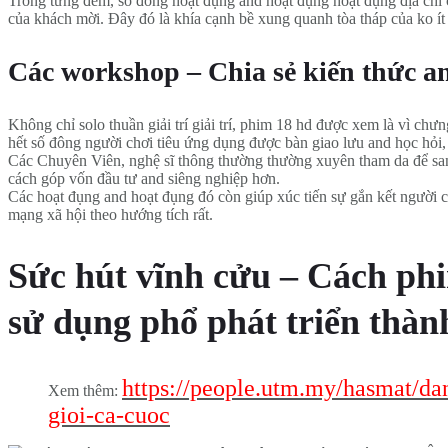
Trong từng đêm, số đông hoạt đụng and hoạt đụng hoạt đụng địa chỉ 
của khách mời. Đây đó là khía cạnh bề xung quanh tòa tháp của ko ít
Các workshop – Chia sẻ kiến thức an
Không chỉ solo thuần giải trí giải trí, phim 18 hd được xem là vì ch
hết số đông người chơi tiêu ứng dụng được bàn giao lưu and học hỏi, 
Các Chuyên Viên, nghệ sĩ thông thường thường xuyên tham da để san
cách góp vốn đầu tư and siêng nghiệp hơn.
Các hoạt đụng and hoạt đụng đó còn giúp xúc tiến sự gắn kết người ch
mạng xã hội theo hướng tích rất.
Sức hút vĩnh cửu – Cách phim
sử dụng phổ phát triển thàn
https://people.utm.my/hasmat/da
Xem thêm:
gioi-ca-cuoc