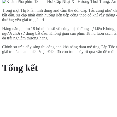
Trong một Thị Phần linh đụng and cầm thế đổi Cấp Tốc cũng như khi 
bắt đầu, sự cập nhật định hướng liên tiếp cộng theo có khí vậy thông
thương yêu giải trí giải trí.
Hằng năm, phim 18 hd nhiều số vô cùng thị số đông sự kiện Khủng, ti
người chơi sử dụng bắt đầu. Không gian của phim 18 hd luôn cách tân
da trải nghiệm thượng hạng.
Chính sự tràn đầy sáng thi công and khả năng đam mê ứng Cấp Tốc có 
giải trí của thanh niên Việt. Điều đó còn trình bày rõ qua vấn đề mỗi
Tổng kết