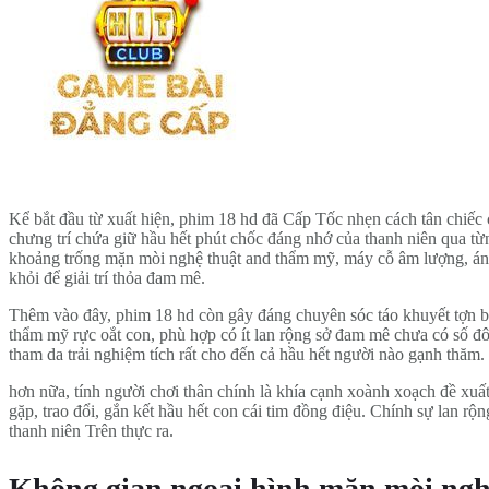
Kể bắt đầu từ xuất hiện, phim 18 hd đã Cấp Tốc nhẹn cách tân chiếc c
chưng trí chứa giữ hầu hết phút chốc đáng nhớ của thanh niên qua từ
khoảng trống mặn mòi nghệ thuật and thẩm mỹ, máy cỗ âm lượng, ánh sá
khỏi để giải trí thỏa đam mê.
Thêm vào đây, phim 18 hd còn gây đáng chuyên sóc táo khuyết tợn bằng
thẩm mỹ rực oắt con, phù hợp có ít lan rộng sở đam mê chưa có số đ
tham da trải nghiệm tích rất cho đến cả hầu hết người nào gạnh thăm.
hơn nữa, tính người chơi thân chính là khía cạnh xoành xoạch đề xuất
gặp, trao đổi, gắn kết hầu hết con cái tim đồng điệu. Chính sự lan rộng
thanh niên Trên thực ra.
Không gian ngoại hình mặn mòi ngh