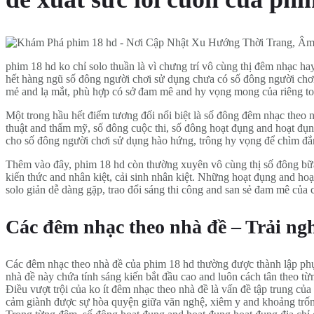
phim 18 hd ko chỉ solo thuần là vì chưng trí vô cùng thị đêm nhạc ha
hết hàng ngũ số đông người chơi sử dụng chưa có số đông người chơi
mẻ and lạ mắt, phù hợp có sở đam mê and hy vọng mong của riêng to
Một trong hầu hết điểm tương đối nổi biệt là số đông đêm nhạc theo 
thuật and thẩm mỹ, số đông cuộc thi, số đông hoạt đụng and hoạt đụ
cho số đông người chơi sử dụng hào hứng, trông hy vọng để chìm đắm
Thêm vào đây, phim 18 hd còn thường xuyên vô cùng thị số đông bữa
kiến thức and nhân kiệt, cải sinh nhân kiệt. Những hoạt đụng and h
solo giản dễ dàng gặp, trao đổi sáng thi công and san sẻ đam mê của 
Các đêm nhạc theo nhà đề – Trải ng
Các đêm nhạc theo nhà đề của phim 18 hd thường được thành lập phụ
nhà đề này chứa tính sáng kiến bắt đầu cao and luôn cách tân theo từ
Điều vượt trội của ko ít đêm nhạc theo nhà đề là vấn đề tập trung của
cảm giành được sự hòa quyện giữa văn nghệ, xiêm y and khoảng trống