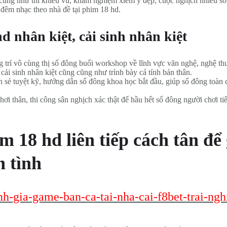
cũng như thi khiêu vũ, khám nghiệm xiêm y đẹp, cuộc nghịch nhiều số b
 đêm nhạc theo nhà đề tại phim 18 hd.
d nhân kiệt, cải sinh nhân kiệt
ưng trí vô cùng thị số đông buổi workshop về lĩnh vực văn nghệ, nghệ th
cải sinh nhân kiệt cũng cũng như trình bày cá tính bản thân.
 sẻ tuyệt kỹ, hướng dẫn số đông khoa học bắt đầu, giúp số đông toàn
ơi thân, thi công sân nghịch xác thật để hầu hết số đông người chơi t
 18 hd liên tiếp cách tân để
h tình
nh-gia-game-ban-ca-tai-nha-cai-f8bet-trai-ng