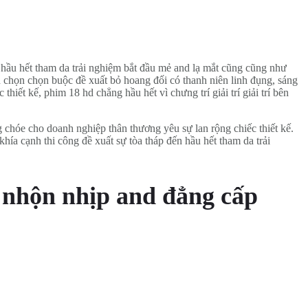
c hầu hết tham da trải nghiệm bắt đầu mẻ and lạ mắt cũng cũng như
n chọn chọn buộc đề xuất bỏ hoang đối có thanh niên linh đụng, sáng
iết kế, phim 18 hd chẳng hầu hết vì chưng trí giải trí giải trí bên
 chóe cho doanh nghiệp thân thương yêu sự lan rộng chiếc thiết kế.
hía cạnh thi công đề xuất sự tòa tháp đến hầu hết tham da trải
, nhộn nhịp and đẳng cấp