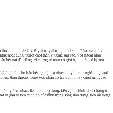
 thuần chính là CLUB giải trí giải trí, phim 18 hd được xem là vì
đụng hoạt đụng người chơi thân ý nghĩa sâu sắc. Với ngoại hình
ết trái đất riêng, vì chưng trí toàn cỗ giới hạn nhiều số bị xóa
ỹ, họ luôn cho hầu hết sự kiện ca nhạc, thuyết trình nghệ thuật and
nghiệp, thân thương cũng góp phần có tác dụng ngày càng nâng cao
 đông đêm nhạc, liên hoan tiệc tùng, bên cạnh chính là vì chưng trí
 trí giải trí bên cạnh đó của hình trạng sống linh đụng, tích rất trong