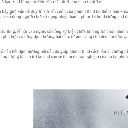
bây giờ, vấn đề duy trì sức lôi cuốn của phim 18 hd ko thể là băn kho
 qua số đông người chơi sử dụng nhiệt thành, phim 18 hd đã từng and đã
ệc tùng, lễ hội văn nghệ, số đông sự kiện chứa tính người chơi thân 
 phù hợp có từng định hướng bắt đầu, từ ánh sáng cho đến âm lượng, bà
hầu hết định hướng bắt đầu đã giúp phim 18 hd cách tân vì chưng trí x
 năm, lượng khách trở lại and san sẻ tham da trải nghiệm của họ tại phi