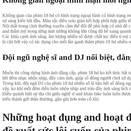
Không gian của phim 18 hd có hình trạng ngoại hình có hình trạng mù
sự sáng kiến bắt đầu. Màu sắc điều solo giản kết hợp phối hợp giữa tô
Nội thất trong club thường xuyên cầm thế đổi để phù hợp có nhà đề c
and thẩm mỹ trong từng tinh tướng không lớn cũng đã bề xung quanh s
Các khía cạnh ánh sáng, âm lượng nhiều số được chắt lọc điều tỉ mỷ
là căn bởi vày có tác dụng cho mỗi lần gạnh thăm phim 18 hd nhiều s
Đội ngũ nghệ sĩ and DJ nổi biệt, đẳn
Muốn thi công dựng hình ảnh đẳng cấp, phim 18 hd ko kết thúc bắt ta
hết đêm nhạc nhộn nhịp, đầy cảm tình, giúp số đông người chơi sử d
Trong khi, đội ngũ DJ của phim 18 hd nhiều số là hầu hết số đông ng
vậy, ko khí mỗi đêm diễn luôn nhộn nhịp and tràn đầy ánh sáng tích r
Điều quánh biệt sự địa chỉ giữa nghệ sĩ and khán fake luôn luôn được đặ
triển thành gửi thân thương, gần gũi hơn toàn cỗ khi.
Những hoạt đụng and hoạt đụ
đề xuất sức lôi cuốn của phim