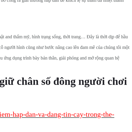
ỏ công ra giải thưởng hấp dẫn để khích lệ sự tham da nhiệt thành
uật and thẩm mỹ, hình trạng sống, thời trang… Đây là thời dịp để hầu
 cỗ người hình cũng như bước nâng cao lên đam mê của chúng tôi một
iêu ứng dụng trình bày bản thân, giải phóng and mở rộng quan hệ
 giữ chân số đông người chơi
hiem-hap-dan-va-dang-tin-cay-trong-the-