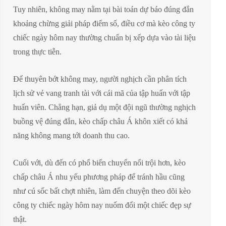
Tuy nhiên, không may nằm tại bài toán dự báo đúng đắn
khoảng chừng giải pháp điểm số, điều cơ mà kèo công ty
chiếc ngày hôm nay thường chuẩn bị xếp dựa vào tài liệu
trong thực tiễn.
Để thuyên bớt không may, người nghịch cần phân tích
lịch sử vẻ vang tranh tài với cái mã của tập huấn với tập
huấn viên. Chẳng hạn, giả dụ một đội ngũ thường nghịch
buồng vệ đúng đắn, kèo chấp châu Á khôn xiết có khả
năng không mang tới doanh thu cao.
Cuối với, dù đến có phổ biến chuyển nổi trội hơn, kèo
chấp châu Á nhu yếu phương pháp để tránh hầu cũng
như cú sốc bất chợt nhiên, làm đến chuyện theo dõi kèo
công ty chiếc ngày hôm nay nuốm đổi một chiếc đẹp sự
thật.