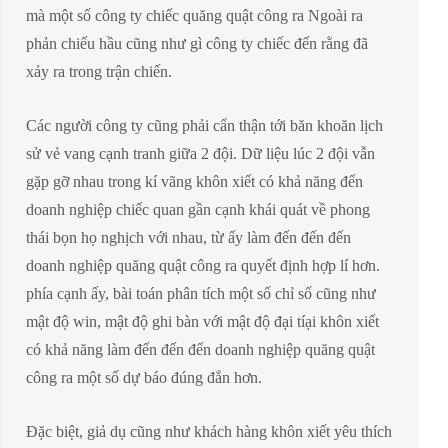
mà một số công ty chiếc quăng quật công ra Ngoài ra
phản chiếu hầu cũng như gì công ty chiếc đến rằng đã
xảy ra trong trận chiến.
Các người công ty cũng phải cẩn thận tới băn khoăn lịch
sử vẻ vang cạnh tranh giữa 2 đội. Dữ liệu lúc 2 đội vẫn
gặp gỡ nhau trong kí vãng khôn xiết có khả năng đến
doanh nghiệp chiếc quan gần cạnh khái quát về phong
thái bọn họ nghịch với nhau, từ ấy làm đến đến đến
doanh nghiệp quăng quật công ra quyết định hợp lí hơn.
phía cạnh ấy, bài toán phân tích một số chỉ số cũng như
mật độ win, mật độ ghi bàn với mật độ đại tíại khôn xiết
có khả năng làm đến đến đến doanh nghiệp quăng quật
công ra một số dự báo đúng đắn hơn.
Đặc biệt, giả dụ cũng như khách hàng khôn xiết yêu thích