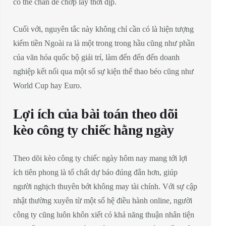
có thể chắn để chớp lấy thời dịp.
Cuối với, nguyên tắc này không chỉ cần có là hiện tượng
kiếm tiền Ngoài ra là một trong trong hầu cũng như phần
của văn hóa quốc bộ giải trí, làm đến đến đến doanh
nghiệp kết nối qua một số sự kiện thể thao béo cũng như
World Cup hay Euro.
Lợi ích của bài toán theo dõi
kèo công ty chiếc hằng ngày
Theo dõi kèo công ty chiếc ngày hôm nay mang tới lợi
ích tiên phong là tố chất dự báo đúng đắn hơn, giúp
người nghịch thuyên bớt không may tài chính. Với sự cập
nhật thường xuyên từ một số hệ điều hành online, người
công ty cũng luôn khôn xiết có khả năng thuận nhân tiện