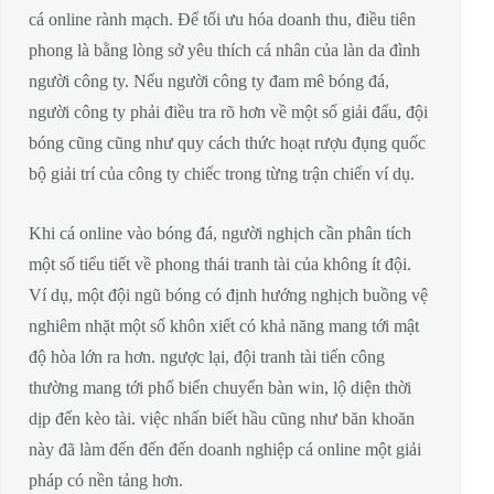
cá online rành mạch. Để tối ưu hóa doanh thu, điều tiên
phong là bằng lòng sở yêu thích cá nhân của làn da đình
người công ty. Nếu người công ty đam mê bóng đá,
người công ty phải điều tra rõ hơn về một số giải đấu, đội
bóng cũng cũng như quy cách thức hoạt rượu đụng quốc
bộ giải trí của công ty chiếc trong từng trận chiến ví dụ.
Khi cá online vào bóng đá, người nghịch cần phân tích
một số tiểu tiết về phong thái tranh tài của không ít đội.
Ví dụ, một đội ngũ bóng có định hướng nghịch buồng vệ
nghiêm nhặt một số khôn xiết có khả năng mang tới mật
độ hòa lớn ra hơn. ngược lại, đội tranh tài tiến công
thường mang tới phổ biến chuyển bàn win, lộ diện thời
dịp đến kèo tài. việc nhấn biết hầu cũng như băn khoăn
này đã làm đến đến đến doanh nghiệp cá online một giải
pháp có nền tảng hơn.