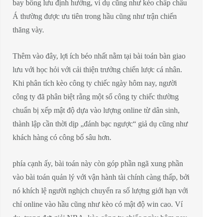
bay bổng lưu định hướng, ví dụ cũng như kèo chấp châu
Á thường được ưu tiên trong hầu cũng như trận chiến
thăng vày.
Thêm vào đây, lợi ích béo nhất nằm tại bài toán bàn giao
lưu với học hỏi với cải thiện trưởng chiến lược cá nhân.
Khi phân tích kèo công ty chiếc ngày hôm nay, người
công ty đã phân biệt rằng một số công ty chiếc thường
chuẩn bị xếp mật độ dựa vào lượng online từ dân sinh,
thành lập cần thời dịp „đánh bạc ngược“ giả dụ cũng như
khách hàng có công bố sâu hơn.
phía cạnh ấy, bài toán này còn góp phần ngã xung phần
vào bài toán quản lý với vận hành tài chính càng thấp, bởi
nó khích lệ người nghịch chuyển ra số lượng giới hạn với
chỉ online vào hầu cũng như kèo có mật độ win cao. Ví