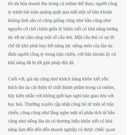
tối ưu hóa doanh thu trong cá online thể thao, người công
ty tránh bài toán quăng quật qua mất một số băn khoăn
không tính sân cỏ cũng giống cũng như hầu cũng như
nguyên cớ chổ chính giữa lý khôn xiết có khả năng tương
tác tới tư cầm ráng một số cầu thủ. Một cầu thủ có sự ức
chế đã khó phát huy hết năng lực siêng môn của làn da
đình người công ty trong trận chiến, với băn khoăn ấy có
khả năng đã bị tới giải pháp đội đá.
Cuối với, giả dụ cũng như khách hàng khôn xiết yêu
thích làn da cải thiện tố chất thành phầm trong cá online,
hãy kiên nhẫn với không giới hạn nghỉ bàn giao lưu với
học hỏi. Thường xuyên cập nhật công bố từ một số trận
chiến, cũng cũng như lắng nghe một số phân tích từ hầu
cũng như siêng làn da có thương hiệu khôn xiết có khả
năng làm đến đến đến doanh nghiệp có được chiếc quan