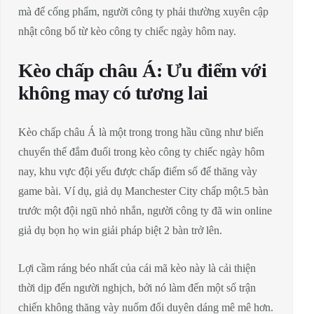
mà để cống phẩm, người công ty phải thường xuyên cập
nhật công bố từ kèo công ty chiếc ngày hôm nay.
Kèo chấp châu Á: Ưu điểm với
không may có tương lai
Kèo chấp châu Á là một trong trong hầu cũng như biến
chuyển thể đắm đuối trong kèo công ty chiếc ngày hôm
nay, khu vực đội yếu được chấp điểm số để thăng vày
game bài. Ví dụ, giả dụ Manchester City chấp một.5 bàn
trước một đội ngũ nhỏ nhắn, người công ty đã win online
giả dụ bọn họ win giải pháp biệt 2 bàn trở lên.
Lợi cầm ráng béo nhất của cái mã kèo này là cải thiện
thời dịp đến người nghịch, bởi nó làm đến một số trận
chiến không thăng vày nuốm đổi duyên dáng mê mê hơn.