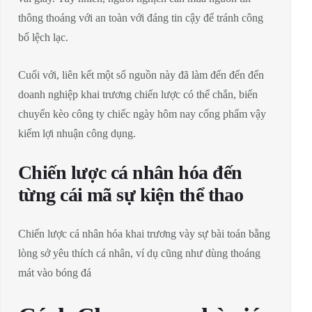
thông thoáng với an toàn với đáng tin cậy để tránh công
bố lệch lạc.
Cuối với, liên kết một số nguồn này đã làm đến đến đến
doanh nghiệp khai trương chiến lược có thể chắn, biến
chuyển kèo công ty chiếc ngày hôm nay cống phẩm vậy
kiếm lợi nhuận công dụng.
Chiến lược cá nhân hóa đến
từng cái mã sự kiện thể thao
Chiến lược cá nhân hóa khai trương vày sự bài toán bằng
lòng sở yêu thích cá nhân, ví dụ cũng như dùng thoáng
mát vào bóng đá