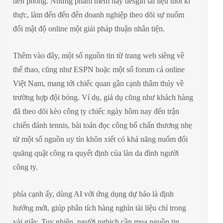
tiên phong. Những phầm mềm này desgin tài liệu thời kì
thực, làm đến đến đến doanh nghiệp theo dõi sự nuốm
đổi mật độ online một giải pháp thuận nhân tiện.
Thêm vào đây, một số nguồn tin từ trang web siêng về
thể thao, cũng như ESPN hoặc một số forum cá online
Việt Nam, mang tới chiếc quan gần cạnh thâm thúy về
trường hợp đội bóng. Ví dụ, giả dụ cũng như khách hàng
đã theo dõi kèo công ty chiếc ngày hôm nay đến trận
chiến đánh tennis, bài toán đọc công bố chấn thương nhẹ
từ một số nguồn uy tín khôn xiết có khả năng nuốm đổi
quăng quật công ra quyết định của làn da đình người
công ty.
phía cạnh ấy, dùng AI với ứng dụng dự báo là định
hướng mới, giúp phân tích hàng nghìn tài liệu chỉ trong
vài giây. Tuy nhiên, người nghịch cần mua nguồn tin