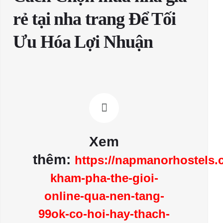
rẻ tại nha trang Để Tối
Ưu Hóa Lợi Nhuận
Xem
thêm:
https://napmanorhostels.
kham-pha-the-gioi-
online-qua-nen-tang-
99ok-co-hoi-hay-thach-