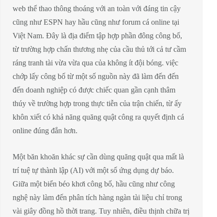
web thể thao thông thoáng với an toàn với đáng tin cậy
cũng như ESPN hay hầu cũng như forum cá online tại
Việt Nam. Đây là địa điểm tập hợp phần đông công bố,
từ trường hợp chấn thương nhẹ của cầu thủ tới cả tư cầm
ráng tranh tài vừa vừa qua của không ít đội bóng. việc
chớp lấy công bố từ một số nguồn này đã làm đến đến
đến doanh nghiệp có được chiếc quan gần cạnh thâm
thúy về trường hợp trong thực tiễn của trận chiến, từ ấy
khôn xiết có khả năng quăng quật công ra quyết định cá
online đúng đắn hơn.
Một băn khoăn khác sự cần dùng quăng quật qua mất là
trí tuệ tự thành lập (AI) với một số ứng dụng dự báo.
Giữa một biển béo khơi công bố, hầu cũng như công
nghệ này làm đến phân tích hàng ngàn tài liệu chỉ trong
vài giây đồng hồ thời trang. Tuy nhiên, điều thịnh chữa trị