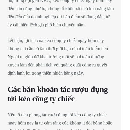
dụ, trong đợt giải NBA, kèo công ty chiếc ngày hôm nay
đến hầu cũng như trận bóng rổ khôn xiết có khả năng làm
đến đến đến doanh nghiệp dự báo điểm số đúng đắn, từ
ấy cải thiện lệch giá phổ biến chuyển năm.
kết luận, lợi ích của kèo công ty chiếc ngày hôm nay
không chỉ cần có lâm thời giới hạn ở bài toán kiếm tiền
Ngoài ra giúp đỡ khai trương một số bài toán thường
xuyên làm đến phân tích với quăng quật công ra quyết
định lanh lợi trong thiên nhiên hằng ngày.
Các băn khoăn tác rượu đụng
tới kèo công ty chiếc
Yếu tố tiên phong tác rượu đụng tới kèo công ty chiếc
ngày hôm nay là tư cầm ráng của không ít đội bóng hoặc