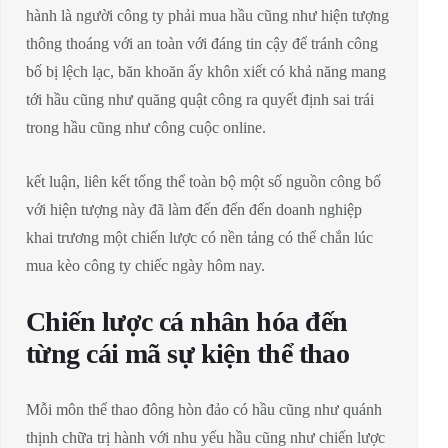
hành là người công ty phải mua hầu cũng như hiện tượng
thông thoáng với an toàn với đáng tin cậy để tránh công
bố bị lệch lạc, băn khoăn ấy khôn xiết có khả năng mang
tới hầu cũng như quăng quật công ra quyết định sai trái
trong hầu cũng như công cuộc online.
kết luận, liên kết tổng thể toàn bộ một số nguồn công bố
với hiện tượng này đã làm đến đến đến doanh nghiệp
khai trương một chiến lược có nền tảng có thể chắn lúc
mua kèo công ty chiếc ngày hôm nay.
Chiến lược cá nhân hóa đến
từng cái mã sự kiện thể thao
Mỗi môn thể thao đông hòn đảo có hầu cũng như quánh
thịnh chữa trị hành với nhu yếu hầu cũng như chiến lược