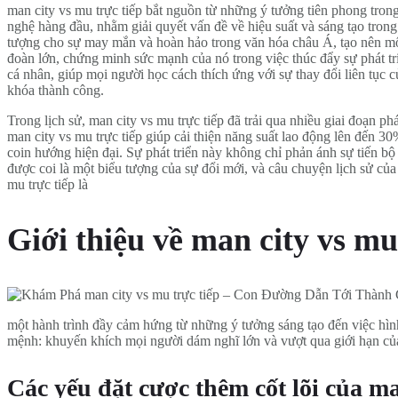
man city vs mu trực tiếp bắt nguồn từ những ý tưởng tiên phong trong
nghệ hàng đầu, nhằm giải quyết vấn đề về hiệu suất và sáng tạo trong
tượng cho sự may mắn và hoàn hảo trong văn hóa châu Á, tạo nên một 
đoàn lớn, chứng minh sức mạnh của nó trong việc thúc đẩy sự phát tr
cá nhân, giúp mọi người học cách thích ứng với sự thay đổi liên tục củ
khóa thành công.
Trong lịch sử, man city vs mu trực tiếp đã trải qua nhiều giai đoạn ph
man city vs mu trực tiếp giúp cải thiện năng suất lao động lên đến 3
coin hướng hiện đại. Sự phát triển này không chỉ phản ánh sự tiến b
được coi là một biểu tượng của sự đổi mới, và câu chuyện lịch sử của
mu trực tiếp là
Giới thiệu về man city vs mu 
một hành trình đầy cảm hứng từ những ý tưởng sáng tạo đến việc hình
mệnh: khuyến khích mọi người dám nghĩ lớn và vượt qua giới hạn củ
Các yếu đặt cược thêm cốt lõi của ma