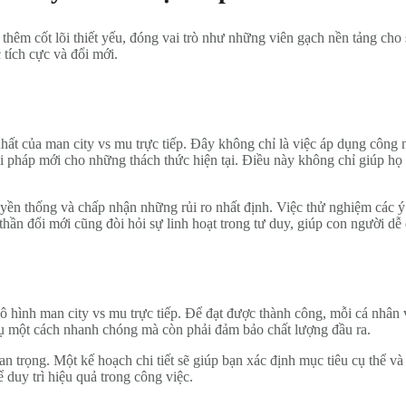
 thêm cốt lõi thiết yếu, đóng vai trò như những viên gạch nền tảng ch
 tích cực và đổi mới.
hất của man city vs mu trực tiếp. Đây không chỉ là việc áp dụng công
i pháp mới cho những thách thức hiện tại. Điều này không chỉ giúp họ d
ruyền thống và chấp nhận những rủi ro nhất định. Việc thử nghiệm các ý
 thần đổi mới cũng đòi hỏi sự linh hoạt trong tư duy, giúp con người d
 hình man city vs mu trực tiếp. Để đạt được thành công, mỗi cá nhân v
ụ một cách nhanh chóng mà còn phải đảm bảo chất lượng đầu ra.
quan trọng. Một kế hoạch chi tiết sẽ giúp bạn xác định mục tiêu cụ thể 
duy trì hiệu quả trong công việc.