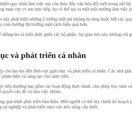
 thiện quy trình làm việc mà còn thúc đẩy văn hóa đổi mới trong nội bộ
g man city vs mu trực tiếp, họ có thể tạo ra một môi trường làm việc p
àn này phát triển những ý tưởng mới mà không bị ràng buộc bởi các quy
ịp coin hướng thị trường một cách hiệu quả hơn.
ẻ thông tin và kiến thức giữa các bộ phận. Sự giao lưu này không chỉ 
dục và phát triển cá nhân
ếp còn lan tỏa đến lĩnh vực giáo dục và phát triển cá nhân. Các nhà gi
phản biện và sáng tạo cho sinh viên.
ực tiếp thường bao gồm các hoạt động thực hành, cho phép học sinh và 
i quyết vấn đề và làm việc nhóm.
g quá trình phát triển bản thân. Mỗi người có thể tùy chỉnh kế hoạch ph
 sự nghiệp và phát triển mẹo vào kèo sống cần thiết.