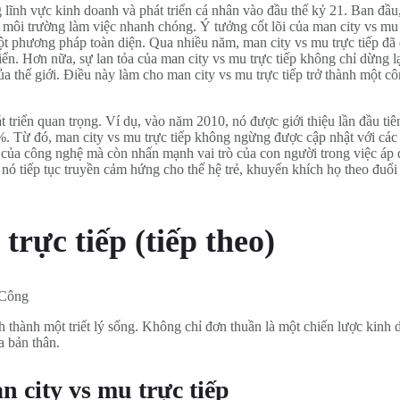
 lĩnh vực kinh doanh và phát triển cá nhân vào đầu thế kỷ 21. Ban đầu
 môi trường làm việc nhanh chóng. Ý tưởng cốt lõi của man city vs mu t
phương pháp toàn diện. Qua nhiều năm, man city vs mu trực tiếp đã đư
iển. Hơn nữa, sự lan tỏa của man city vs mu trực tiếp không chỉ dừng l
a thế giới. Điều này làm cho man city vs mu trực tiếp trở thành một côn
át triển quan trọng. Ví dụ, vào năm 2010, nó được giới thiệu lần đầu ti
0%. Từ đó, man city vs mu trực tiếp không ngừng được cập nhật với các 
ộ của công nghệ mà còn nhấn mạnh vai trò của con người trong việc áp 
 nó tiếp tục truyền cảm hứng cho thế hệ trẻ, khuyến khích họ theo đuổ
trực tiếp (tiếp theo)
 thành một triết lý sống. Không chỉ đơn thuần là một chiến lược kinh
a bản thân.
n city vs mu trực tiếp