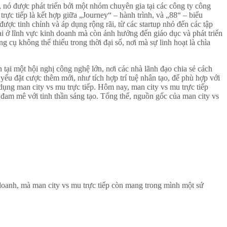
, nó được phát triển bởi một nhóm chuyên gia tại các công ty công
rực tiếp là kết hợp giữa „Journey“ – hành trình, và „88“ – biểu
ợc tinh chỉnh và áp dụng rộng rãi, từ các startup nhỏ đến các tập
ại ở lĩnh vực kinh doanh mà còn ảnh hưởng đến giáo dục và phát triển
g cụ không thể thiếu trong thời đại số, nơi mà sự linh hoạt là chìa
ên tại một hội nghị công nghệ lớn, nơi các nhà lãnh đạo chia sẻ cách
yếu đặt cược thêm mới, như tích hợp trí tuệ nhân tạo, để phù hợp với
dụng man city vs mu trực tiếp. Hôm nay, man city vs mu trực tiếp
i đam mê với tinh thần sáng tạo. Tổng thể, nguồn gốc của man city vs
 doanh, mà man city vs mu trực tiếp còn mang trong mình một sứ