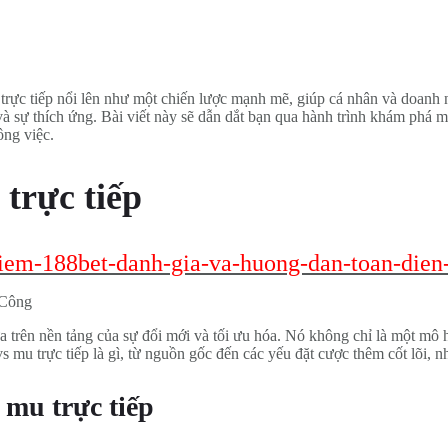
u trực tiếp nổi lên như một chiến lược mạnh mẽ, giúp cá nhân và doan
 và sự thích ứng. Bài viết này sẽ dẫn dắt bạn qua hành trình khám phá m
ông việc.
 trực tiếp
ghiem-188bet-danh-gia-va-huong-dan-toan-dien
ựa trên nền tảng của sự đổi mới và tối ưu hóa. Nó không chỉ là một m
s mu trực tiếp là gì, từ nguồn gốc đến các yếu đặt cược thêm cốt lõi, 
 mu trực tiếp