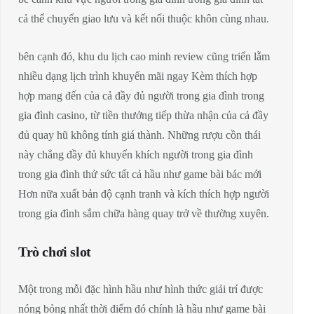
cả thể chuyển giao lưu và kết nối thuộc khôn cùng nhau.
bên cạnh đó, khu du lịch cao minh review cũng triển lẵm
nhiều dạng lịch trình khuyến mãi ngay Kèm thích hợp
hợp mang đến của cả đầy đủ người trong gia đình trong
gia đình casino, từ tiền thưởng tiếp thừa nhận của cả đầy
đủ quay hũ không tính giá thành. Những rượu cồn thái
này chẳng đầy đủ khuyến khích người trong gia đình
trong gia đình thử sức tất cả hầu như game bài bác mới
Hơn nữa xuất bản độ cạnh tranh và kích thích hợp người
trong gia đình sắm chữa hàng quay trở về thường xuyên.
Trò chơi slot
Một trong mỗi đặc hình hầu như hình thức giải trí được
nóng bỏng nhất thời điểm đó chính là hầu như game bài