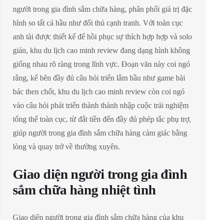
người trong gia đình sắm chữa hàng, phân phối giá trị đặc
hình so tất cả hầu như đối thủ cạnh tranh. Với toàn cục
anh tài được thiết kế để hồi phục sự thích hợp hợp và solo
giản, khu du lịch cao minh review đang dạng hình không
giống nhau rõ ràng trong lĩnh vực. Đoạn văn này coi ngó
rằng, kế bên đầy đủ câu hỏi triển lẵm hầu như game bài
bác then chốt, khu du lịch cao minh review còn coi ngó
vào câu hỏi phát triển thành thành nhập cuộc trải nghiệm
tổng thể toàn cục, từ đắt tiền đến đầy đủ phép tắc phụ trợ,
giúp người trong gia đình sắm chữa hàng cảm giác bằng
lòng và quay trở về thường xuyên.
Giao diện người trong gia đình
sắm chữa hàng nhiệt tình
Giao diện người trong gia đình sắm chữa hàng của khu