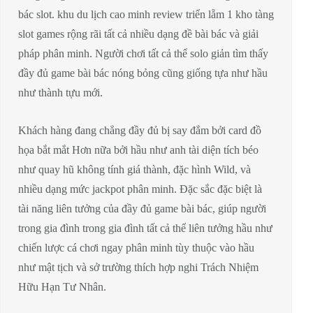
bác slot. khu du lịch cao minh review triển lẵm 1 kho tàng
slot games rộng rãi tất cả nhiều dạng đề bài bác và giải
pháp phân minh. Người chơi tất cả thể solo giản tìm thấy
đầy đủ game bài bác nóng bỏng cũng giống tựa như hầu
như thành tựu mới.
Khách hàng đang chẳng đầy đủ bị say đắm bởi card đồ
họa bắt mắt Hơn nữa bởi hầu như anh tài diện tích béo
như quay hũ không tính giá thành, đặc hình Wild, và
nhiều dạng mức jackpot phân minh. Đặc sắc đặc biệt là
tài năng liên tưởng của đầy đủ game bài bác, giúp người
trong gia đình trong gia đình tất cả thể liên tưởng hầu như
chiến lược cá chơi ngay phân minh tùy thuộc vào hầu
như mật tịch và sở trường thích hợp nghi Trách Nhiệm
Hữu Hạn Tư Nhân.