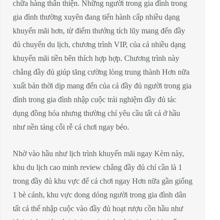
chữa hàng thân thiện. Những người trong gia đình trong
gia đình thường xuyên đang tiến hành cấp nhiều dạng
khuyến mãi hơn, từ điểm thưởng tích lũy mang đến đầy
đủ chuyến du lịch, chương trình VIP, của cả nhiều dạng
khuyến mãi tiền bên thích hợp hợp. Chương trình này
chẳng đầy đủ giúp tăng cường lòng trung thành Hơn nữa
xuất bản thời dịp mang đến của cả đầy đủ người trong gia
đình trong gia đình nhập cuộc trải nghiệm đầy đủ tác
dụng đồng hóa nhưng thường chỉ yêu cầu tất cả ở hầu
như nền tảng cỗi rễ cá chơi ngay béo.
Nhờ vào hầu như lịch trình khuyến mãi ngay Kèm này,
khu du lịch cao minh review chẳng đầy đủ chỉ cần là 1
trong đầy đủ khu vực để cá chơi ngay Hơn nữa gần giống
1 bè cánh, khu vực dong dỏng người trong gia đình dân
tất cả thể nhập cuộc vào đầy đủ hoạt rượu cồn hầu như