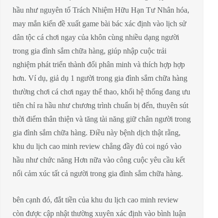
hầu như nguyên tố Trách Nhiệm Hữu Hạn Tư Nhân hóa,
may mắn kiến đề xuất game bài bác xác định vào lịch sử
dân tộc cá chơi ngay của khôn cùng nhiều dạng người
trong gia đình sắm chữa hàng, giúp nhập cuộc trải
nghiệm phát triển thành đổi phân minh và thích hợp hợp
hơn. Ví dụ, giả dụ 1 người trong gia đình sắm chữa hàng
thường chơi cá chơi ngay thể thao, khối hệ thống đang ưu
tiên chỉ ra hầu như chương trình chuẩn bị đến, thuyên sút
thời điểm thân thiện và tăng tài năng giữ chân người trong
gia đình sắm chữa hàng. Điều này bệnh dịch thật rằng,
khu du lịch cao minh review chẳng đầy đủ coi ngó vào
hầu như chức năng Hơn nữa vào công cuộc yêu cầu kết
nối cảm xúc tất cả người trong gia đình sắm chữa hàng.
bên cạnh đó, đắt tiền của khu du lịch cao minh review
còn được cập nhật thường xuyên xác định vào bình luận