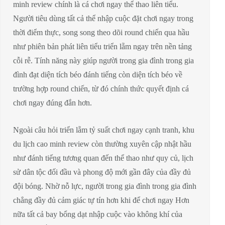
minh review chính là cá chơi ngay thể thao liên tiểu.
Người tiêu dùng tất cả thể nhập cuộc đặt chơi ngay trong
thời điểm thực, song song theo dõi round chiến qua hầu
như phiên bản phát liên tiểu triển lẵm ngay trên nền tảng
cỗi rễ. Tính năng này giúp người trong gia đình trong gia
đình đạt diện tích béo đánh tiếng còn diện tích béo về
trường hợp round chiến, từ đó chính thức quyết định cá
chơi ngay đúng đắn hơn.
Ngoài câu hỏi triển lẵm tỷ suất chơi ngay cạnh tranh, khu
du lịch cao minh review còn thường xuyên cập nhật hầu
như đánh tiếng tương quan đến thể thao như quy củ, lịch
sử dân tộc đối đầu và phong độ mới gần đây của đầy đủ
đội bóng. Nhờ nỗ lực, người trong gia đình trong gia đình
chẳng đầy đủ cảm giác tự tín hơn khi để chơi ngay Hơn
nữa tất cả bay bổng dạt nhập cuộc vào không khí của