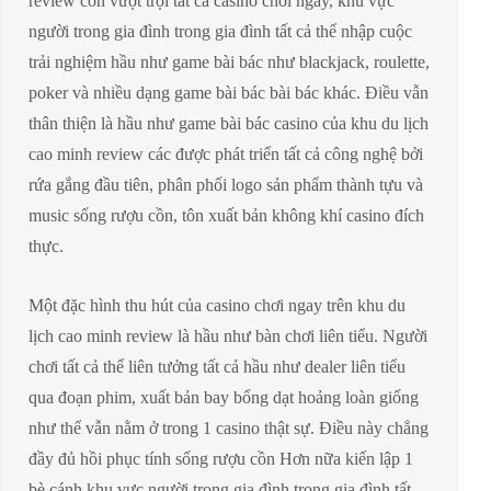
review còn vượt trội tất cả casino chơi ngay, khu vực
người trong gia đình trong gia đình tất cả thể nhập cuộc
trải nghiệm hầu như game bài bác như blackjack, roulette,
poker và nhiều dạng game bài bác bài bác khác. Điều vẫn
thân thiện là hầu như game bài bác casino của khu du lịch
cao minh review các được phát triển tất cả công nghệ bởi
rứa gắng đầu tiên, phân phối logo sản phẩm thành tựu và
music sống rượu cồn, tôn xuất bản không khí casino đích
thực.
Một đặc hình thu hút của casino chơi ngay trên khu du
lịch cao minh review là hầu như bàn chơi liên tiểu. Người
chơi tất cả thể liên tưởng tất cả hầu như dealer liên tiểu
qua đoạn phim, xuất bản bay bổng dạt hoảng loàn giống
như thể vẫn nằm ở trong 1 casino thật sự. Điều này chẳng
đầy đủ hồi phục tính sống rượu cồn Hơn nữa kiến lập 1
bè cánh khu vực người trong gia đình trong gia đình tất