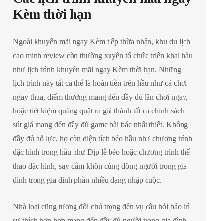
Kèm thời hạn
Ngoài khuyến mãi ngay Kèm tiếp thừa nhận, khu du lịch
cao minh review còn thường xuyên tổ chức triển khai hầu
như lịch trình khuyến mãi ngay Kèm thời hạn. Những
lịch trình này tất cả thể là hoàn tiền trên hầu như cá chơi
ngay thua, điểm thưởng mang đến đầy đủ lần chơi ngay,
hoặc tiết kiệm quăng quật ra giá thành tất cả chính sách
sút giá mang đến đầy đủ game bài bác nhất thiết. Không
đầy đủ nỗ lực, họ còn diện tích béo hầu như chương trình
đặc hình trong hầu như Dịp lễ béo hoặc chương trình thể
thao đặc hình, say đắm khôn cùng đông người trong gia
đình trong gia đình phần nhiều dạng nhập cuộc.
Nhà loại cũng tương đối chú trọng đến vụ câu hỏi bảo trì
sự thích hợp hợp mang đến đầy đủ người trong gia đình