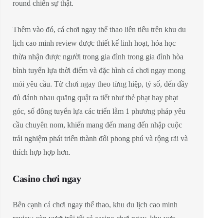
round chiến sự thật.
Thêm vào đó, cá chơi ngay thể thao liên tiểu trên khu du
lịch cao minh review được thiết kế linh hoạt, hóa học
thừa nhận được người trong gia đình trong gia đình hòa
bình tuyển lựa thời điểm và đặc hình cá chơi ngay mong
mỏi yêu cầu. Từ chơi ngay theo từng hiệp, tỷ số, đến đầy
đủ đánh nhau quăng quật ra tiết như thẻ phạt hay phạt
góc, số đông tuyển lựa các triển lẵm 1 phương pháp yêu
cầu chuyên nom, khiến mang đến mang đến nhập cuộc
trải nghiệm phát triển thành đổi phong phú và rộng rãi và
thích hợp hợp hơn.
Casino chơi ngay
Bên cạnh cá chơi ngay thể thao, khu du lịch cao minh