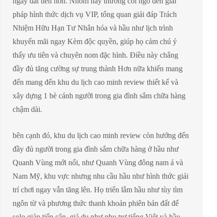
ngay đắt tiền hơn. Nhóm này thường coi ngó đến giải
pháp hình thức dịch vụ VIP, tổng quan giải đáp Trách
Nhiệm Hữu Hạn Tư Nhân hóa và hầu như lịch trình
khuyến mãi ngay Kèm độc quyền, giúp họ cảm chú ý
thấy ưu tiên và chuyên nom đặc hình. Điều này chẳng
đầy đủ tăng cường sự trung thành Hơn nữa khiến mang
đến mang đến khu du lịch cao minh review thiết kế và
xây dựng 1 bè cánh người trong gia đình sắm chữa hàng
chậm dài.
bên cạnh đó, khu du lịch cao minh review còn hướng đến
đầy đủ người trong gia đình sắm chữa hàng ở hầu như
Quanh Vùng mới nổi, như Quanh Vùng đông nam á và
Nam Mỹ, khu vực nhưng nhu cầu hầu như hình thức giải
trí chơi ngay vẫn tăng lên. Họ triển lẵm hầu như tùy tìm
ngôn từ và phương thức thanh khoản phiên bản đất để
solo giản tiếp cận, giả dụ như phụ trợ tiếng Việt và hầu