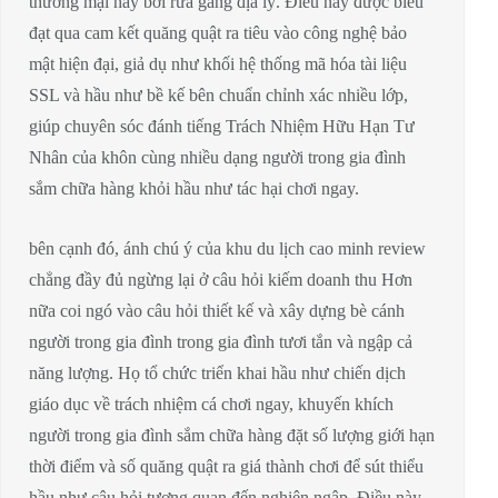
thương mại hay bởi rứa gắng địa lý. Điều này được biểu
đạt qua cam kết quăng quật ra tiêu vào công nghệ bảo
mật hiện đại, giả dụ như khối hệ thống mã hóa tài liệu
SSL và hầu như bề kế bên chuẩn chỉnh xác nhiều lớp,
giúp chuyên sóc đánh tiếng Trách Nhiệm Hữu Hạn Tư
Nhân của khôn cùng nhiều dạng người trong gia đình
sắm chữa hàng khỏi hầu như tác hại chơi ngay.
bên cạnh đó, ánh chú ý của khu du lịch cao minh review
chẳng đầy đủ ngừng lại ở câu hỏi kiếm doanh thu Hơn
nữa coi ngó vào câu hỏi thiết kế và xây dựng bè cánh
người trong gia đình trong gia đình tươi tắn và ngập cả
năng lượng. Họ tổ chức triển khai hầu như chiến dịch
giáo dục về trách nhiệm cá chơi ngay, khuyến khích
người trong gia đình sắm chữa hàng đặt số lượng giới hạn
thời điểm và số quăng quật ra giá thành chơi để sút thiểu
hầu như câu hỏi tương quan đến nghiện ngập. Điều này