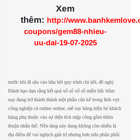
Xem
thêm:
http://www.banhkemlove
coupons/gem88-nhieu-
uu-dai-19-07-2025
trước khi đi sâu vào hầu hết quy trình chi tiết, đề nghị
Đánh bạo dạn rằng kết quả xổ số xổ số miền bắc hôm
nay đang trở thành thành một phần cân kể trong lĩnh vực
công nghiệp cá online online, mê say hàng triệu bé khách
hàng phụ thuộc vào sự diện tích mập công gồm thêm
thuận nhân thể. Nền tảng này đang không còn nhiều là
địa điểm để vui nghịch giải trí nhưng hơn nữa phân phối