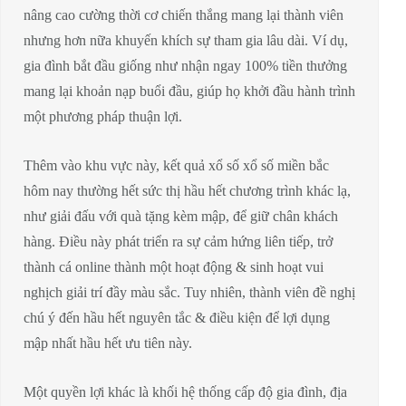
nâng cao cường thời cơ chiến thắng mang lại thành viên
nhưng hơn nữa khuyến khích sự tham gia lâu dài. Ví dụ,
gia đình bắt đầu giống như nhận ngay 100% tiền thưởng
mang lại khoản nạp buổi đầu, giúp họ khởi đầu hành trình
một phương pháp thuận lợi.
Thêm vào khu vực này, kết quả xổ số xổ số miền bắc
hôm nay thường hết sức thị hầu hết chương trình khác lạ,
như giải đấu với quà tặng kèm mập, để giữ chân khách
hàng. Điều này phát triển ra sự cảm hứng liên tiếp, trở
thành cá online thành một hoạt động & sinh hoạt vui
nghịch giải trí đầy màu sắc. Tuy nhiên, thành viên đề nghị
chú ý đến hầu hết nguyên tắc & điều kiện để lợi dụng
mập nhất hầu hết ưu tiên này.
Một quyền lợi khác là khối hệ thống cấp độ gia đình, địa