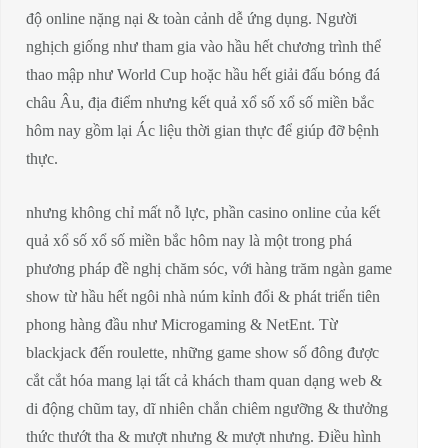
độ online nặng nại & toàn cảnh dễ ứng dụng. Người
nghịch giống như tham gia vào hầu hết chương trình thể
thao mập như World Cup hoặc hầu hết giải đấu bóng đá
châu Âu, địa điểm nhưng kết quả xổ số xổ số miền bắc
hôm nay gồm lại Ác liệu thời gian thực để giúp đỡ bệnh
thực.
nhưng không chỉ mất nỗ lực, phần casino online của kết
quả xổ số xổ số miền bắc hôm nay là một trong phá
phương pháp đề nghị chăm sóc, với hàng trăm ngàn game
show từ hầu hết ngôi nhà núm kỉnh đổi & phát triển tiên
phong hàng đầu như Microgaming & NetEnt. Từ
blackjack đến roulette, những game show số đông được
cắt cắt hóa mang lại tất cả khách tham quan dạng web &
di động chũm tay, dĩ nhiên chắn chiêm ngưỡng & thưởng
thức thướt tha & mượt nhưng & mượt nhưng. Điều hình