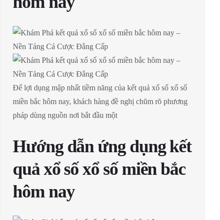
hôm nay
Để lợi dụng mập nhất tiềm năng của kết quả xổ số xổ số
miền bắc hôm nay, khách hàng đề nghị chũm rõ phương
pháp dùng nguồn nơi bắt đầu một
Hướng dẫn ứng dụng kết
quả xổ số xổ số miền bắc
hôm nay