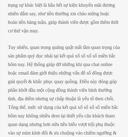
trạng sự khác biệt là hầu hết sự kiện khuyến mãi đương
nhiên đắm say, như tiền thưởng xin chào mừng hoặc
hoàn tiền hàng tuần, giúp thành viên được gồm thêm thời
cơ thử vận may.
Tuy nhiên, quan trọng quăng quật mất tầm quan trọng của
sản phẩm quý đọc nhái tại kết quả xổ số xổ số miền bắc
hôm nay. Hệ thống giúp đỡ những khi qua chat online
hoặc email đảm giới thiệu những vấn đề số đông được
giải quyết & khắc phục quay quồng. Điều này đóng góp
phần khởi đầu một cộng đồng thành viên bình thường
tình, địa điểm nhưng sự chấp thuận là yếu tố then chốt.
Tổng thể, mức sử dụng của kết quả xổ số xổ số miền bắc
hôm nay không nhiều đem lại thiết yếu căn khách tham
quan dạng nhưng hơn nữa tiêu biểu vượt trội phụ thuộc
vào sự núm kỉnh đổi & ưa chuộng vào chiêm ngưỡng &