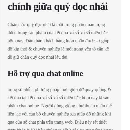
chính giữa quý đọc nhái
Chăm sóc quý đọc nhái là một trong phần quan trọng
thiếu trong sản phẩm của kết quả xổ số xổ số miền bắc
hôm nay. Đảm bảo khách hàng luôn nhận được sự giúp
đỡ kịp thời & chuyên nghiệp là một trong yếu tố cân kể
để giữ chân quý đọc nhái lâu dài.
Hỗ trợ qua chat online
trong số nhiều phương pháp thức giúp đỡ quay quồng &
kết quả tại kết quả xổ số xổ số miền bắc hôm nay là sản
phẩm chat online. Người dùng giống như thuận nhân thể
liên lạc với cán bộ chuyên nghiệp gia giúp đỡ những khi
qua cửa sổ chat phía trên trang web. Điều này rất thiết