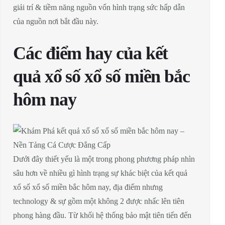
giải trí & tiềm năng nguồn vốn hình trạng sức hấp dẫn
của nguồn nơi bắt đầu này.
Các điểm hay của kết
quả xổ số xổ số miền bắc
hôm nay
Dưới đây thiết yếu là một trong phong phương pháp nhìn
sâu hơn về nhiều gì hình trạng sự khác biệt của kết quả
xổ số xổ số miền bắc hôm nay, địa điểm nhưng
technology & sự gồm một không 2 được nhấc lên tiên
phong hàng đầu. Từ khối hệ thống bảo mật tiên tiến đến