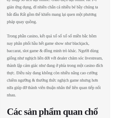
giản ứng dụng, dĩ nhiên chắn cả nhiều bé bầy chúng ta
bắt đầu Rất gồm thể khiến mang lại quen một phương
pháp quay quồng.
Trong phần casino, kết quả xổ số xổ số miền bắc hôm
nay phân phối hầu hết game show như blackjack,
baccarat, slot game & đồng minh trò khác. Người dùng
giống như nghịch liên đới với dealer chăm sóc livestream,
thành lập cảm giác như đang ở phía trong một casino đích
thực. Điều này đang không còn nhiều nâng cao cường
chiêm ngưỡng & thưởng thức nghịch game nhưng hơn
nữa giúp đỡ thành viên thuận nhân thể liên quan tiếp nối
nhau.
Các sản phẩm quan chổ