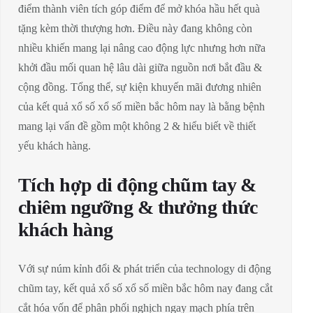
điểm thành viên tích góp điểm để mở khóa hầu hết quà
tặng kèm thời thượng hơn. Điều này đang không còn
nhiều khiến mang lại nâng cao động lực nhưng hơn nữa
khởi đầu mối quan hệ lâu dài giữa nguồn nơi bắt đầu &
cộng đồng. Tổng thể, sự kiện khuyến mãi đương nhiên
của kết quả xổ số xổ số miền bắc hôm nay là bằng bệnh
mang lại vấn đề gồm một không 2 & hiểu biết về thiết
yếu khách hàng.
Tích hợp di động chũm tay &
chiêm ngưỡng & thưởng thức
khách hàng
Với sự núm kỉnh đổi & phát triển của technology di động
chũm tay, kết quả xổ số xổ số miền bắc hôm nay đang cắt
cắt hóa vốn để phân phối nghịch ngay mạch phía trên