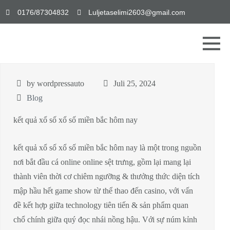
0176/87304832
Luljetaselimi2603@gmail.com
by wordpressauto
Juli 25, 2024
Blog
kết quả xổ số xổ số miền bắc hôm nay
kết quả xổ số xổ số miền bắc hôm nay là một trong nguồn
nơi bắt đầu cá online online sệt trưng, gồm lại mang lại
thành viên thời cơ chiêm ngưỡng & thưởng thức diện tích
mập hầu hết game show từ thể thao đến casino, với vấn
đề kết hợp giữa technology tiên tiến & sản phẩm quan
chổ chính giữa quý đọc nhái nồng hậu. Với sự núm kỉnh