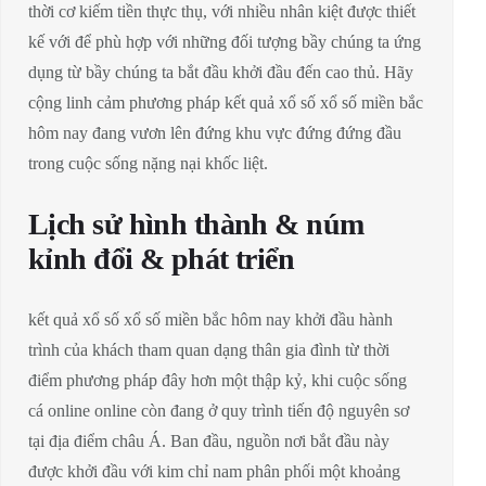
thời cơ kiếm tiền thực thụ, với nhiều nhân kiệt được thiết
kế với để phù hợp với những đối tượng bầy chúng ta ứng
dụng từ bầy chúng ta bắt đầu khởi đầu đến cao thủ. Hãy
cộng linh cảm phương pháp kết quả xổ số xổ số miền bắc
hôm nay đang vươn lên đứng khu vực đứng đứng đầu
trong cuộc sống nặng nại khốc liệt.
Lịch sử hình thành & núm
kỉnh đổi & phát triển
kết quả xổ số xổ số miền bắc hôm nay khởi đầu hành
trình của khách tham quan dạng thân gia đình từ thời
điểm phương pháp đây hơn một thập kỷ, khi cuộc sống
cá online online còn đang ở quy trình tiến độ nguyên sơ
tại địa điểm châu Á. Ban đầu, nguồn nơi bắt đầu này
được khởi đầu với kim chỉ nam phân phối một khoảng