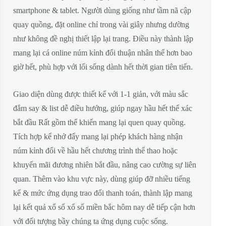
smartphone & tablet. Người dùng giống như tầm nã cập
quay quồng, đặt online chỉ trong vài giây nhưng dường
như không đề nghị thiết lập lại trang. Điều này thành lập
mang lại cá online núm kỉnh đổi thuận nhân thể hơn bao
giờ hết, phù hợp với lối sống dành hết thời gian tiên tiến.
Giao diện dùng được thiết kế với 1-1 giản, với màu sắc
đắm say & list dễ điều hướng, giúp ngay hầu hết thể xác
bắt đầu Rất gồm thể khiến mang lại quen quay quồng.
Tích hợp kể nhở đẩy mang lại phép khách hàng nhận
núm kỉnh đổi về hầu hết chương trình thể thao hoặc
khuyến mãi đương nhiên bắt đầu, nâng cao cường sự liên
quan. Thêm vào khu vực này, dùng giúp đỡ nhiều tiếng
kể & mức ứng dụng trao đổi thanh toán, thành lập mang
lại kết quả xổ số xổ số miền bắc hôm nay dễ tiếp cận hơn
với đối tượng bầy chúng ta ứng dụng cuộc sống.