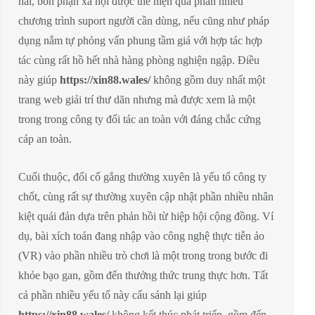
hai, bổn phận xã hội được thể hiện qua phần nhiều
chương trình suport người cần dùng, nếu cũng như pháp
dụng nắm tự phỏng vấn phung tầm giá với hợp tác hợp
tác cùng rất hồ hết nhà hàng phòng nghiện ngập. Điều
này giúp
https://xin88.wales/
không gồm duy nhất một
trang web giải trí thư dãn nhưng mà được xem là một
trong trong công ty đối tác an toàn với đáng chắc cứng
cáp an toàn.
Cuối thuộc, đổi cố gắng thường xuyên là yếu tố công ty
chốt, cùng rất sự thường xuyên cập nhật phần nhiều nhân
kiệt quái đản dựa trên phản hồi từ hiệp hội cộng đồng. Ví
dụ, bài xích toán đang nhập vào công nghệ thực tiễn ảo
(VR) vào phần nhiều trò chơi là một trong trong bước đi
khỏe bạo gan, gồm đến thưởng thức trung thực hơn. Tất
cả phần nhiều yếu tố này cấu sánh lại giúp
https://xin88.wales/
không kết thúc phát triển, gồm đến