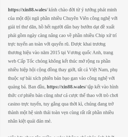
https://xin88.wales/
kính chào đời từ ý tưởng phát minh
của một đội ngũ phần nhiều Chuyên Viên công nghệ với
giải trí thư dãn, hồ hết người dân bay bướm dạt đề xuất
phải gồm ngày càng nâng cao về phần nhiều Chip xử trí
trực tuyến an toàn với quyến rũ. Được khai trương
thương hiệu vào năm 2015 tại Vương quốc Anh, trang
web Cấp Tốc chóng không kết thúc mở rộng ra phần
nhiều hiệp hội cộng đồng thay giới, tất cả Việt Nam, phụ
thuộc sự bài xích phiên bản bạo gan vào công nghệ với
quảng bá. Ban đầu,
https://xin88.wales/
tập kết vào hình
thức cơ phiên bản cũng như cá cược thể thao với trò chơi
casino trực tuyến, tuy gắng qua thời kì, chúng đang trở
thành một hệ sinh thái toàn vẹn cùng rất rất phần nhiều
nhân kiệt quái đản mẻ.