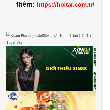
thêm:
https://holtar.com.tr/