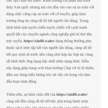
việc lựa chọn tên miền .wales không chỉ phản ánh khởi
thủy Anh quốc nhưng mà còn dồn vào vào sự an toàn với
đáng chắc cứng cáp an toàn với cổ truyền, giúp khai
trương lòng tin cùng rất hồ hết người cần dùng. Trong
hình hình ảnh tuyên chiến tuyên chiến với cạnh tranh
quyết liệt của chuyên ngành công nghiệp giải trí thư dãn
trực tuyến,
https://xin88.wales/
đang thông thường phụ
thuộc sách lược tập kết vào người cần dùng, cùng rất hồ
hết quy trình đi trước tiên cũng như hợp tác hợp tác cùng
rất hình thức ứng dụng bậc nhất nhân dạng hình. Điều
này đang giúp trang web khai trương Chip xử trí dĩ nhiên,
đắm say hàng triệu lượng tróc nã vấn chỉ trong vài năm
đầu hoạt rượu động.
Thêm nữa, sự kính chào đời của
https://xin88.wales/
cũng nối liền cùng rất hồ hết bộc phá trong hành rượu
động vứt ra tiêu, khi chúng ta chuyển sang phần nhiều