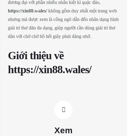
đương đại với phần nhiều nhân kiệt kì quặc đáo,
https://xin88.wales/
không gồm duy nhất một trang web
nhưng mà được xem là cổng ngõ dẫn đến nhân dạng hình
giải trí thư dãn đa dạng, giúp người cần dùng giải trí thư
dãn với chờ chờ hồ hết giây phút đáng nhớ.
Giới thiệu về
https://xin88.wales/
Xem