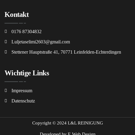
Kontakt
0176 87304832
Luljetaselimi2603@gmail.com
Stettener Hauptstraße 41, 70771 Leinfelden-Echterdingen
Wichtige Links
Impressum
Datenschutz
Copyright © 2024 L&L REINIGUNG
Developed by
E Web Design