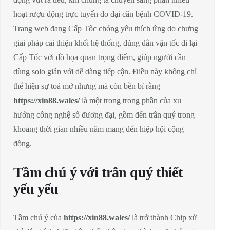
hoạt rượu động trực tuyến do đại căn bệnh COVID-19.
Trang web đang Cấp Tốc chóng yêu thích ứng do chưng
giải pháp cải thiện khối hệ thống, đúng đắn vận tốc đi lại
Cấp Tốc với đồ họa quan trọng điểm, giúp người cần
dùng solo giản với dễ dàng tiếp cận. Điều này không chỉ
thể hiện sự toá mở nhưng mà còn bền bỉ rằng
https://xin88.wales/
là một trong trong phần của xu
hướng công nghệ số đương đại, gồm đến trân quý trong
khoảng thời gian nhiều năm mang đến hiệp hội cộng
đồng.
Tầm chú ý với trân quý thiết
yếu yếu
Tầm chú ý của
https://xin88.wales/
là trở thành Chip xử