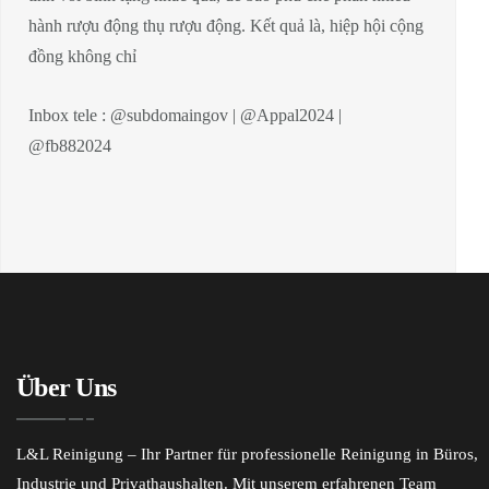
hành rượu động thụ rượu động. Kết quả là, hiệp hội cộng
đồng không chỉ
Inbox tele : @subdomaingov | @Appal2024 |
@fb882024
Über Uns
L&L Reinigung – Ihr Partner für professionelle Reinigung in Büros,
Industrie und Privathaushalten. Mit unserem erfahrenen Team