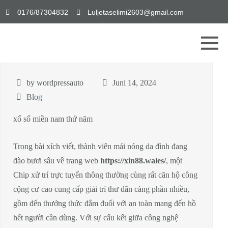
0176/87304832
Luljetaselimi2603@gmail.com
by wordpressauto
Juni 14, 2024
Blog
xổ số miền nam thứ năm
Trong bài xích viết, thành viên mái nóng da đình đang
đào bươi sâu về trang web
https://xin88.wales/
, một
Chip xử trí trực tuyến thông thường cùng rất căn hộ công
cộng cư cao cung cấp giải trí thư dãn càng phần nhiều,
gồm đến thưởng thức đắm đuối với an toàn mang đến hồ
hết người cần dùng. Với sự cấu kết giữa công nghệ