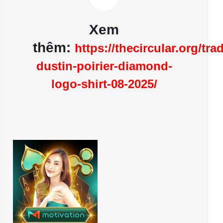
Xem
thêm:
https://thecircular.org/tra
dustin-poirier-diamond-
logo-shirt-08-2025/