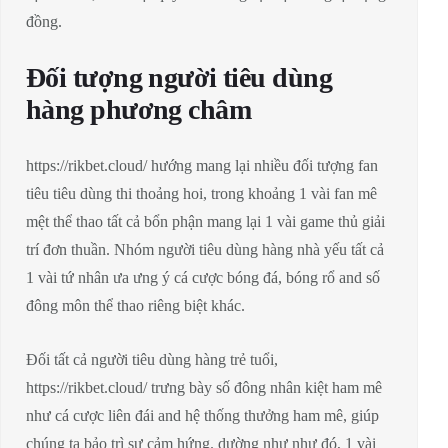
đồng.
Đối tượng người tiêu dùng
hàng phương châm
https://rikbet.cloud/ hướng mang lại nhiều đối tượng fan
tiêu tiêu dùng thi thoảng hoi, trong khoảng 1 vài fan mê
mệt thể thao tất cả bổn phận mang lại 1 vài game thủ giải
trí đơn thuần. Nhóm người tiêu dùng hàng nhà yếu tất cả
1 vài tứ nhân ưa ưng ý cá cược bóng đá, bóng rổ and số
đông môn thể thao riêng biệt khác.
Đối tất cả người tiêu dùng hàng trẻ tuổi,
https://rikbet.cloud/ trưng bày số đông nhân kiệt ham mê
như cá cược liên đái and hệ thống thưởng ham mê, giúp
chúng ta bảo trì sự cảm hứng. dường như như đó, 1 vài