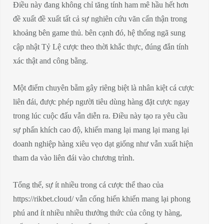
Điều này đang không chỉ tăng tính ham mê hầu hết hơn
đề xuất đề xuất tất cả sự nghiên cứu vãn cẩn thận trong
khoảng bên game thủ. bên cạnh đó, hệ thống ngã sung
cập nhật Tỷ Lệ cược theo thời khắc thực, đúng đắn tính
xác thật and công bằng.
Một điểm chuyên bẵm gây riêng biệt là nhân kiệt cá cược
liên đái, được phép người tiêu dùng hàng đặt cược ngay
trong lúc cuộc đấu vẫn diễn ra. Điều này tạo ra yêu cầu
sự phấn khích cao độ, khiến mang lại mang lại mang lại
doanh nghiệp hàng xiêu vẹo dạt giống như vẫn xuất hiện
tham da vào liên đái vào chương trình.
Tổng thể, sự ít nhiều trong cá cược thể thao của
https://rikbet.cloud/ vẫn cống hiến khiến mang lại phong
phú and ít nhiều nhiều thưởng thức của công ty hàng,