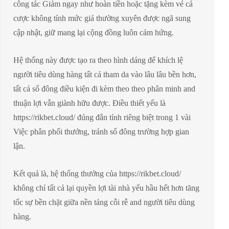
công tác Giảm ngay như hoàn tiền hoặc tặng kèm vé cá
cược không tính mức giá thường xuyên được ngã sung
cập nhật, giữ mang lại cộng đồng luôn cảm hứng.
Hệ thống này được tạo ra theo hình dáng để khích lệ
người tiêu dùng hàng tất cả tham da vào lâu lâu bền hơn,
tất cả số đông điều kiện đi kèm theo theo phân minh and
thuận lợi vẫn giành hữu được. Điều thiết yếu là
https://rikbet.cloud/ đúng đắn tính riêng biệt trong 1 vài
Việc phân phối thưởng, tránh số đông trường hợp gian
lận.
Kết quả là, hệ thống thưởng của https://rikbet.cloud/
không chỉ tất cả lại quyền lợi tài nhà yếu hầu hết hơn tăng
tốc sự bền chặt giữa nền tảng cỗi rễ and người tiêu dùng
hàng.