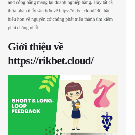
and công bằng mang lại doanh nghiệp hàng. Hãy tất cả
thừa nhận thấy sâu hơn về https://rikbet.cloud/ để thấu
hiểu hơn về nguyên cớ chúng phát triển thành tìm kiếm
phải chăng nhất.
Giới thiệu về
https://rikbet.cloud/