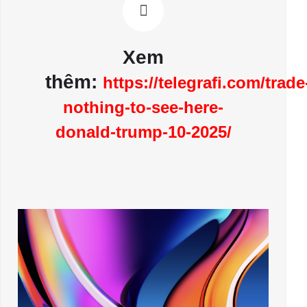
Xem
thêm:
https://telegrafi.com/trade
nothing-to-see-here-
donald-trump-10-2025/