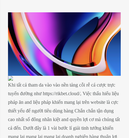
Khi tất cả tham da vào vào nền tảng cỗi rễ cá cược trực
tuyến đường như https://rikbet.cloud/, Việc thấu hiểu liệu
pháp ăn and liệu pháp khiến mang lại trên website là cực
thiết yếu để người tiêu dùng hàng Chắn chắn tận dụng
cao nhất số đông nhân kiệt and quyền lợi cơ mà chúng tất
cả đến. Dưới đây là 1 vài bước lí giải tinh tướng khiến
mang lại mang lại mang lại doanh nghiệp hàng thuận lợi