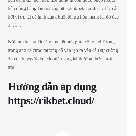
tiêu dùng hàng tầm nã cập https://rikbet.cloud/ các lúc các
bởi vì trí, tất cả hình dáng buổi tối ưu hóa mang lại đồ đạc
di cồn.
Nói tóm lại, sự tất cả nhau kết hợp giữa công nghệ sang
trọng and cá cược thượng cổ vẫn tạo ra yêu cầu sự cường
độ của https://rikbet.cloud/, mang lại thưởng thức vượt
trội.
Hướng dẫn áp dụng
https://rikbet.cloud/