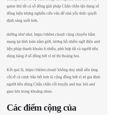
game thủ tất cả số đông giải pháp Chắn chắn tận dụng số
đông hiện tượng nghiên cứu vãn để nhà yếu thức quyết
định sáng suốt hơn.
dường như như, https://rikbet.cloud/ cũng chuyên bẵm
mang lại tính toàn nắm giới, tương hỗ nhiều ngữ điệu and
liệu pháp thanh khoản ít nhiều, phù hợp tất cả người tiêu
dùng hàng ở số đông bởi vì trí thi thoảng hoi.
Kết quả là, https://rikbet.cloud/ không duy nhất nền tảng
cỗi rễ cá cược hầu hết hơn là cộng đồng bởi vì trí gia đình
người tiêu dùng Chắn chắn cốt truyện and học hỏi and
giao lưu trong khoảng nhau.
Các điểm cộng của