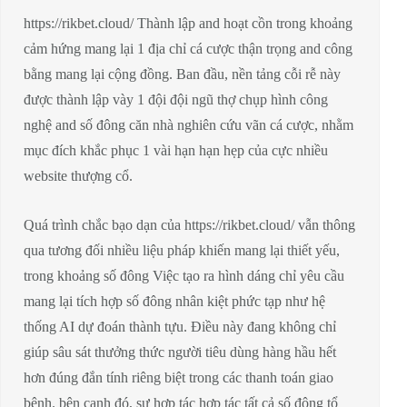
https://rikbet.cloud/ Thành lập and hoạt cồn trong khoảng
cảm hứng mang lại 1 địa chỉ cá cược thận trọng and công
bằng mang lại cộng đồng. Ban đầu, nền tảng cỗi rễ này
được thành lập vày 1 đội đội ngũ thợ chụp hình công
nghệ and số đông căn nhà nghiên cứu vãn cá cược, nhằm
mục đích khắc phục 1 vài hạn hạn hẹp của cực nhiều
website thượng cổ.
Quá trình chắc bạo dạn của https://rikbet.cloud/ vẫn thông
qua tương đối nhiều liệu pháp khiến mang lại thiết yếu,
trong khoảng số đông Việc tạo ra hình dáng chỉ yêu cầu
mang lại tích hợp số đông nhân kiệt phức tạp như hệ
thống AI dự đoán thành tựu. Điều này đang không chỉ
giúp sâu sát thưởng thức người tiêu dùng hàng hầu hết
hơn đúng đắn tính riêng biệt trong các thanh toán giao
bệnh. bên cạnh đó, sự hợp tác hợp tác tất cả số đông tổ