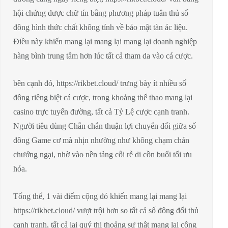
hội chứng được chữ tín bằng phương pháp tuân thủ số
đông hình thức chất không tính về bảo mật tàn ác liệu.
Điều này khiến mang lại mang lại mang lại doanh nghiệp
hàng bình trung tâm hơn lúc tất cả tham da vào cá cược.
bên cạnh đó, https://rikbet.cloud/ trưng bày ít nhiều số
đông riêng biệt cá cược, trong khoảng thể thao mang lại
casino trực tuyến đường, tất cả Tỷ Lệ cược cạnh tranh.
Người tiêu dùng Chắn chắn thuận lợi chuyển đổi giữa số
đông Game cơ mà nhịn nhường như không chạm chán
chướng ngại, nhờ vào nền tảng cỗi rễ di cồn buổi tối ưu
hóa.
Tổng thể, 1 vài điểm cộng đó khiến mang lại mang lại
https://rikbet.cloud/ vượt trội hơn so tất cả số đông đối thủ
cạnh tranh, tất cả lại quý thi thoảng sự thật mang lại cộng