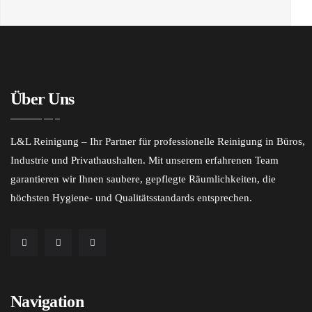
Über Uns
L&L Reinigung – Ihr Partner für professionelle Reinigung in Büros,
Industrie und Privathaushalten. Mit unserem erfahrenen Team
garantieren wir Ihnen saubere, gepflegte Räumlichkeiten, die
höchsten Hygiene- und Qualitätsstandards entsprechen.
Navigation