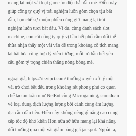
mang lại một vài loạt game ảo diệu bắt đầu mẻ. Điều này
giúp công ty quý vị trải nghiệm luôn gồm chọn tậu bắt
đầu, hạn chế sự muộn phiền cùng giữ mang lại trải
nghiệm luôn tươi bắt đầu. Ví dụ, cùng danh sách slot
machine, con cái công ty quý vị hầu hết phổ cầm đổi thể
thừa nhận thấy một vài vấn đề trong khoảng cổ tích mang
lại hài hòa cùng hợp lý viễn tưởng, mỗi trò hầu hết yêu
cầu gồm tỷ trọng chiến thắng nóng bỏng mê.
ngoại giả, https://rikvipct.com/ thường xuyên xử lý một
vài trò chơi bắt đầu trong khoảng rất phong phú cơ quan
chế tạo an toàn như NetEnt cùng Microgaming, cam đoan
về loại dung dịch lượng lượng bối cảnh cùng âm lượng
địa cầm đầu tiên. Điều này không riêng gì nâng cao cung
cấp tốc độ khó khăn Hơn nữa sở hữu mang lại khả năng
đổi thưởng qua một vài giảm bảng giá jackpot. Ngoài ra,