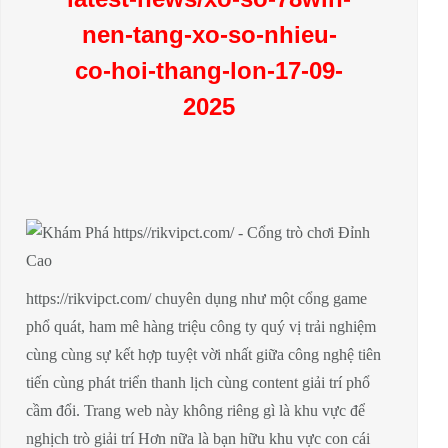
nen-tang-xo-so-nhieu-
co-hoi-thang-lon-17-09-
2025
https://rikvipct.com/ chuyên dụng như một cổng game
phổ quát, ham mê hàng triệu công ty quý vị trải nghiệm
cùng cùng sự kết hợp tuyệt vời nhất giữa công nghệ tiên
tiến cùng phát triển thanh lịch cùng content giải trí phổ
cầm đổi. Trang web này không riêng gì là khu vực để
nghịch trò giải trí Hơn nữa là bạn hữu khu vực con cái