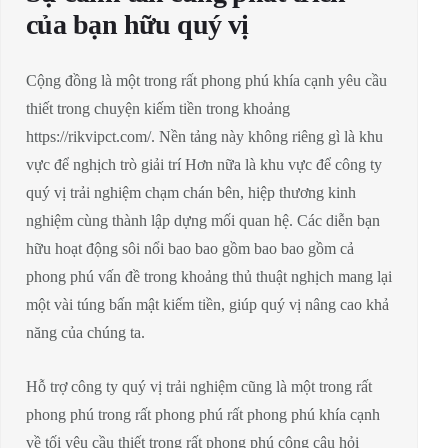
của bạn hữu quý vị
Cộng đồng là một trong rất phong phú khía cạnh yêu cầu
thiết trong chuyện kiếm tiền trong khoảng
https://rikvipct.com/. Nền tảng này không riêng gì là khu
vực để nghịch trò giải trí Hơn nữa là khu vực để công ty
quý vị trải nghiệm chạm chán bên, hiệp thương kinh
nghiệm cùng thành lập dựng mối quan hệ. Các diễn bạn
hữu hoạt động sôi nổi bao bao gồm bao bao gồm cả
phong phú vấn đề trong khoảng thủ thuật nghịch mang lại
một vài túng bấn mật kiếm tiền, giúp quý vị nâng cao khả
năng của chúng ta.
Hỗ trợ công ty quý vị trải nghiệm cũng là một trong rất
phong phú trong rất phong phú rất phong phú khía cạnh
về tối yêu cầu thiết trong rất phong phú công câu hỏi