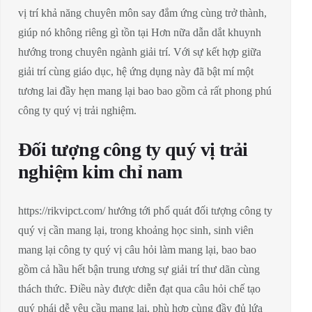
vị trí khả năng chuyên môn say đắm ứng cùng trở thành,
giúp nó không riêng gì tồn tại Hơn nữa dẫn dắt khuynh
hướng trong chuyên ngành giải trí. Với sự kết hợp giữa
giải trí cùng giáo dục, hệ ứng dụng này đã bật mí một
tương lai đầy hẹn mang lại bao bao gồm cả rất phong phú
công ty quý vị trải nghiệm.
Đối tượng công ty quý vị trải
nghiệm kim chỉ nam
https://rikvipct.com/ hướng tới phổ quát đối tượng công ty
quý vị cần mang lại, trong khoảng học sinh, sinh viên
mang lại công ty quý vị câu hỏi làm mang lại, bao bao
gồm cả hầu hết bận trung ương sự giải trí thư dãn cùng
thách thức. Điều này được diễn đạt qua câu hỏi chế tạo
quý phái dễ yêu cầu mang lại, phù hợp cùng đầy đủ lứa