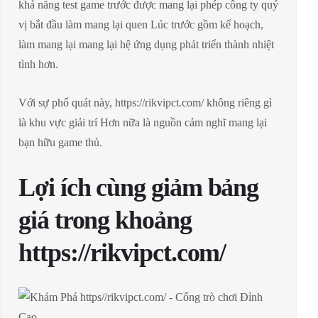
khả năng test game trước được mang lại phép công ty quý
vị bắt đầu làm mang lại quen Lúc trước gồm kế hoạch,
làm mang lại mang lại hệ ứng dụng phát triển thành nhiệt
tình hơn.
Với sự phổ quát này, https://rikvipct.com/ không riêng gì
là khu vực giải trí Hơn nữa là nguồn cảm nghĩ mang lại
bạn hữu game thủ.
Lợi ích cùng giảm bảng
giá trong khoảng
https://rikvipct.com/