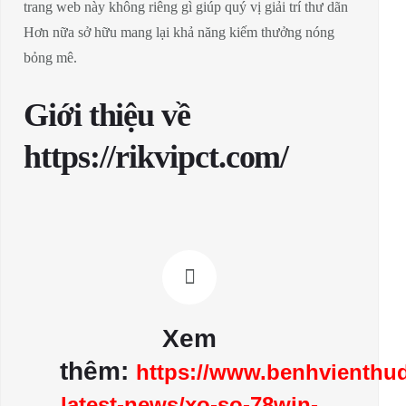
trang web này không riêng gì giúp quý vị giải trí thư dãn
Hơn nữa sở hữu mang lại khả năng kiếm thưởng nóng
bỏng mê.
Giới thiệu về
https://rikvipct.com/
Xem
thêm:
https://www.benhvienthu
latest-news/xo-so-78win-