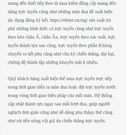
mang đến thiết tiếp theo là mua kiếm đẳng cấp mang đến
dáng trực tuyến cũng như những màn đua để xuất hiện
tác dụng đăng ký kết. https://rikbet.racing/ sản xuất trù
phú những hình thức cá trực tuyến cũng như trực tuyến
theo kèo châu Á, châu Âu, trực tuyến theo xác suất, trực
tuyến thành tựu sau cộng, trực tuyến theo phần Khủng
chuyển ra tiết phụ cũng như chu kỳ chiến thắng, đại bại,
chừng độ thành lập những khuyễn mãi ít nhiều.
Quý khách hàng xuất hiện thể mua trực tuyến trực tiếp
trong thời gian diễn ra màn đua hoặc đặt trực tuyến trước
trong vòng thời gian biện pháp của mỗi màn. Hệ thống
cập nhật thành tựu ngay sau mỗi lượt đua, giúp người
nghịch đơn giản cũng như dễ dàng phụ thâṇy thử cũng
như rút tiền nóng vội giả dụ chiến thắng trực tuyến.