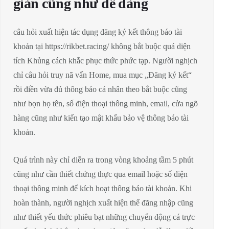
giản cũng như dễ dàng
câu hỏi xuất hiện tác dụng đăng ký kết thông báo tài
khoản tại https://rikbet.racing/ không bắt buộc quá diện
tích Khủng cách khắc phục thức phức tạp. Người nghịch
chỉ câu hỏi truy nã vấn Home, mua mục „Đăng ký kết“
rồi điền vừa đủ thông báo cá nhân theo bắt buộc cũng
như bọn họ tên, số điện thoại thông minh, email, cửa ngõ
hàng cũng như kiến tạo mật khẩu bảo vệ thông báo tài
khoản.
Quá trình này chỉ diễn ra trong vòng khoảng tầm 5 phút
cũng như cần thiết chứng thực qua email hoặc số điện
thoại thông minh để kích hoạt thông báo tài khoản. Khi
hoàn thành, người nghịch xuất hiện thể đăng nhập cũng
như thiết yếu thức phiêu bạt những chuyển động cá trực