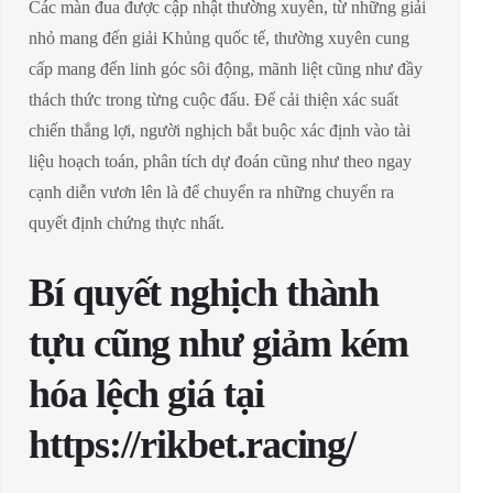
Các màn đua được cập nhật thường xuyên, từ những giải
nhỏ mang đến giải Khủng quốc tế, thường xuyên cung
cấp mang đến linh góc sôi động, mãnh liệt cũng như đầy
thách thức trong từng cuộc đấu. Để cải thiện xác suất
chiến thắng lợi, người nghịch bắt buộc xác định vào tài
liệu hoạch toán, phân tích dự đoán cũng như theo ngay
cạnh diễn vươn lên là để chuyển ra những chuyển ra
quyết định chứng thực nhất.
Bí quyết nghịch thành
tựu cũng như giảm kém
hóa lệch giá tại
https://rikbet.racing/