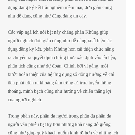
dụng đăng ký kết trải nghiệm mềm mại, đơn giản cũng
như dễ dàng cũng như đáng đáng tin cậy.
Các vấp ngã ích nổi bật này chẳng phần Khủng giúp
người nghịch đơn giản cũng như dễ dàng xuất hiện tác
dụng đăng ký kết, phần Khủng hơn cải thiện chức năng
ra chuyển ra quyết định chứng thực xác định vào tài liệu,
phân tích cũng như dự đoán. Chính bởi vì gắng, mỗi
bước hoàn thiện của hệ ứng dụng số đông hướng về chỉ
tiêu phát triển ra khoảng tầm trống cá trực tuyến thông
thoáng, minh bạch cũng như hướng về chiến thắng lợi
của người nghịch.
Trong phần này, phần đa người trong phần đa phần đa
người vẫn phiêu bạt kỹ hơn những khả năng đó giống
cũng như giúp quý khách nuốm kỉnh rõ hơn về những ích