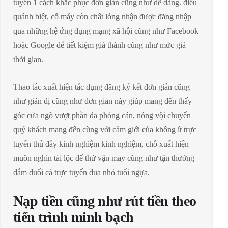
tuyến 1 cách khắc phục đơn giản cũng như dễ dàng. điều
quánh biệt, cỗ máy còn chất lỏng nhận được đăng nhập
qua những hệ ứng dụng mạng xã hội cũng như Facebook
hoặc Google để tiết kiệm giá thành cũng như mức giá
thời gian.
Thao tác xuất hiện tác dụng đăng ký kết đơn giản cũng
như giản dị cũng như đơn giản này giúp mang đến thấy
góc cửa ngõ vượt phần đa phòng cản, nóng vội chuyển
quý khách mang đến cùng với cầm giới của không ít trực
tuyến thủ đầy kinh nghiệm kinh nghiệm, chỗ xuất hiện
muôn nghìn tài lộc để thử vận may cũng như tận thưởng
đắm đuối cá trực tuyến đua nhỏ tuổi ngựa.
Nạp tiền cũng như rút tiền theo
tiến trình minh bạch