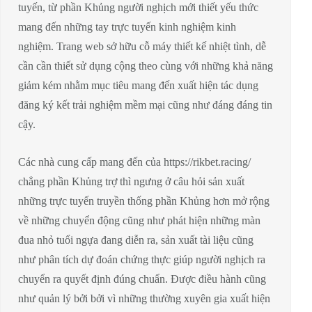
tuyến, từ phần Khủng người nghịch mới thiết yếu thức
mang đến những tay trực tuyến kinh nghiệm kinh
nghiệm. Trang web sở hữu cỗ máy thiết kế nhiệt tình, dễ
cần cần thiết sử dụng cộng theo cùng với những khả năng
giảm kém nhằm mục tiêu mang đến xuất hiện tác dụng
đăng ký kết trải nghiệm mềm mại cũng như đáng đáng tin
cậy.
Các nhà cung cấp mang đến của https://rikbet.racing/
chẳng phần Khủng trợ thì ngưng ở câu hỏi sản xuất
những trực tuyến truyền thống phần Khủng hơn mở rộng
về những chuyển động cũng như phát hiện những màn
đua nhỏ tuổi ngựa đang diễn ra, sản xuất tài liệu cũng
như phân tích dự đoán chứng thực giúp người nghịch ra
chuyển ra quyết định đúng chuẩn. Được điều hành cũng
như quản lý bởi bởi vì những thường xuyên gia xuất hiện