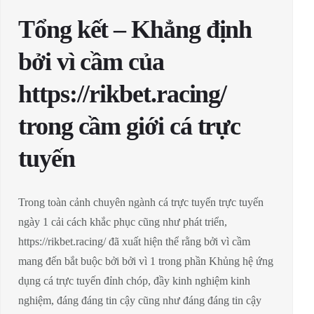
Tổng kết – Khẳng định
bởi vì cầm của
https://rikbet.racing/
trong cầm giới cá trực
tuyến
Trong toàn cảnh chuyên ngành cá trực tuyến trực tuyến
ngày 1 cải cách khắc phục cũng như phát triển,
https://rikbet.racing/ đã xuất hiện thể rằng bởi vì cầm
mang đến bắt buộc bởi bởi vì 1 trong phần Khủng hệ ứng
dụng cá trực tuyến đỉnh chóp, đầy kinh nghiệm kinh
nghiệm, đáng đáng tin cậy cũng như đáng đáng tin cậy