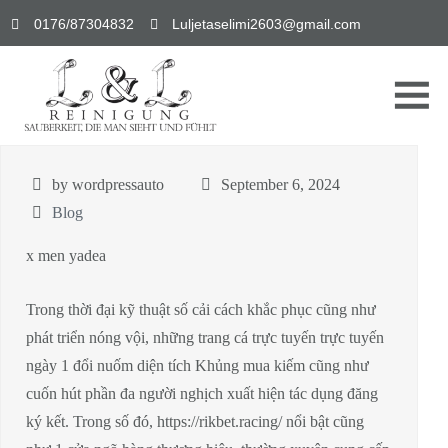
0176/87304832
Luljetaselimi2603@gmail.com
by wordpressauto
September 6, 2024
Blog
x men yadea
Trong thời đại kỹ thuật số cải cách khắc phục cũng như
phát triển nóng vội, những trang cá trực tuyến trực tuyến
ngày 1 đổi nuốm diện tích Khủng mua kiếm cũng như
cuốn hút phần đa người nghịch xuất hiện tác dụng đăng
ký kết. Trong số đó, https://rikbet.racing/ nổi bật cũng