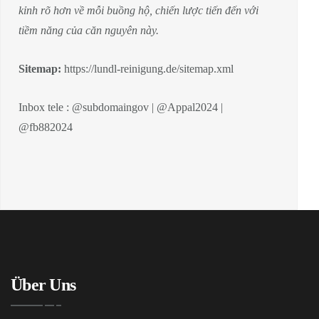
kỉnh rõ hơn về mỗi buồng hộ, chiến lược tiến đến với
tiềm năng của căn nguyên này.
Sitemap:
https://lundl-reinigung.de/sitemap.xml
Inbox tele : @subdomaingov | @Appal2024 |
@fb882024
Über Uns