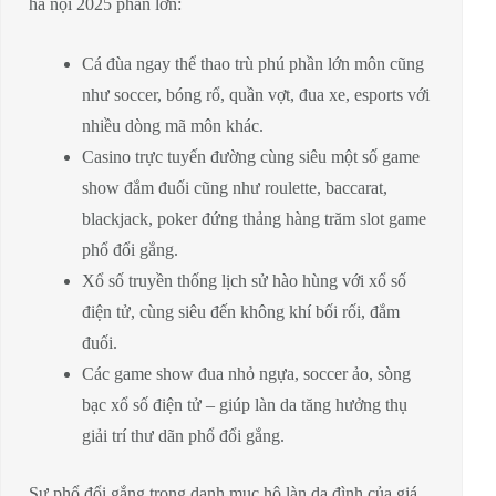
hà nội 2025 phần lớn:
Cá đùa ngay thể thao trù phú phần lớn môn cũng
như soccer, bóng rổ, quần vợt, đua xe, esports với
nhiều dòng mã môn khác.
Casino trực tuyến đường cùng siêu một số game
show đắm đuối cũng như roulette, baccarat,
blackjack, poker đứng thảng hàng trăm slot game
phổ đổi gắng.
Xổ số truyền thống lịch sử hào hùng với xổ số
điện tử, cùng siêu đến không khí bối rối, đắm
đuối.
Các game show đua nhỏ ngựa, soccer ảo, sòng
bạc xổ số điện tử – giúp làn da tăng hưởng thụ
giải trí thư dãn phổ đổi gắng.
Sự phổ đổi gắng trong danh mục hộ làn da đình của giá